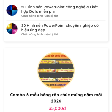
50
Mẫu
50 Hình nền PowerPoint công nghệ 3D kết
phông
hợp Dots miễn phí
nền
ở
Chức năng bình luận bị tắt
Đại
50
hội
Hình
20 Hình nền PowerPoint chuyên nghiệp có
Đảng,
nền
hiệu ứng đẹp
Công
PowerPoint
ở
Chức năng bình luận bị tắt
đoàn,
công
20
Đoàn
nghệ
Hình
thanh
3D
nền
niên,
kết
PowerPoint
tranh
hợp
chuyên
cổ
Dots
nghiệp
động
miễn
có
đẹp
phí
hiệu
ứng
đẹp
Combo 6 mẫu băng rôn chúc mừng năm mới
2026
35,000đ