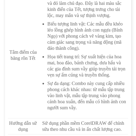
và đỏ làm chủ đạo. Đây là hai màu sắc
kinh điển của Tết, tượng trưng cho tài
lộc, may mắn và sự thịnh vượng.
Biểu tượng linh vật: Các mẫu đều khéo
léo lồng ghép hình ảnh con ngựa (Bính
Ngọ) với phong cách vẽ vàng kim, tạo
cảm giác sang trọng và năng động (mã
đáo thành công).
Tâm điểm của
Họa tiết trang trí: Sự xuất hiện của hoa
băng rôn Tết
mai, hoa đào, bánh chưng, dưa hấu và
các gia đình sum vầy giúp truyền tải trọn
vẹn sự ấm cúng và truyền thống.
Sự đa dạng: Combo này cung cấp nhiều
phong cách khác nhau: từ mẫu tập trung
vào linh vật, mẫu tập trung vào phong
cảnh hoa xuân, đến mẫu có hình ảnh con
người sum vầy.
Hướng dẫn sử
Sử dụng phần mềm CorelDRAW để chỉnh
dụng
sửa theo nhu cầu và in ấn chất lượng cao.