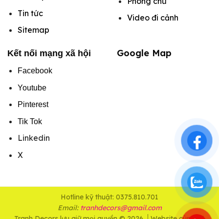
Phông chữ
Tin tức
Video đi cảnh
Sitemap
Google Map
Kết nối mạng xã hội
Facebook
Youtube
Pinterest
Tik Tok
Linkedin
X
Hotline kỹ thuật: 0375.810.701
Email:
tranhdecors@gmail.com
Tranh Decors lưu giữ mọi quyền © 2026
Website cùng hệ