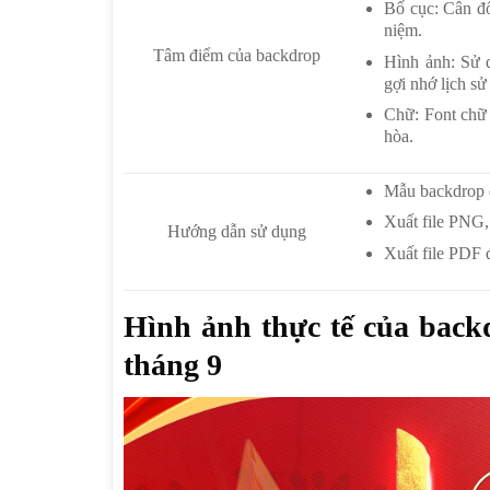
Bố cục: Cân đố
niệm.
Tâm điểm của backdrop
Hình ảnh: Sử d
gợi nhớ lịch sử
Chữ: Font chữ 
hòa.
Mẫu backdrop 
Xuất file PNG,
Hướng dẫn sử dụng
Xuất file PDF đ
Hình ảnh thực tế của ba
tháng 9