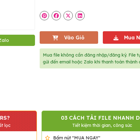
Vào Giỏ
Mua 
Zalo
Mua file không cần đăng nhập/đăng ký. File t
gửi đến email hoặc Zalo khi thanh toán thành 
RS?
03 CÁCH TẢI FILE NHANH D
t lọc
Tiết kiệm thời gian, công sức
Bấm nút "MUA NGAY"