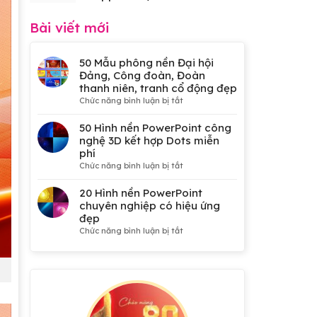
Bài viết mới
50 Mẫu phông nền Đại hội
Đảng, Công đoàn, Đoàn
thanh niên, tranh cổ động đẹp
ở
Chức năng bình luận bị tắt
50
Mẫu
50 Hình nền PowerPoint công
phông
nghệ 3D kết hợp Dots miễn
nền
phí
Đại
ở
Chức năng bình luận bị tắt
hội
50
Đảng,
Hình
20 Hình nền PowerPoint
Công
nền
chuyên nghiệp có hiệu ứng
đoàn,
PowerPoint
đẹp
Đoàn
công
ở
Chức năng bình luận bị tắt
thanh
nghệ
20
niên,
3D
Hình
tranh
kết
nền
cổ
hợp
PowerPoint
động
Dots
chuyên
đẹp
miễn
nghiệp
phí
có