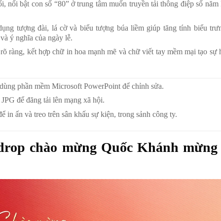
i, nổi bật con số “80” ở trung tâm muốn truyền tải thông điệp số năm
ụng tượng đài, lá cờ và biểu tượng búa liềm giúp tăng tính biểu trư
 và ý nghĩa của ngày lễ.
rõ ràng, kết hợp chữ in hoa mạnh mẽ và chữ viết tay mềm mại tạo sự 
dùng phần mềm Microsoft PowerPoint để chỉnh sửa.
 JPG để đăng tải lên mạng xã hội.
ể in ấn và treo trên sân khấu sự kiện, trong sảnh công ty.
ckdrop chào mừng Quốc Khánh mừng