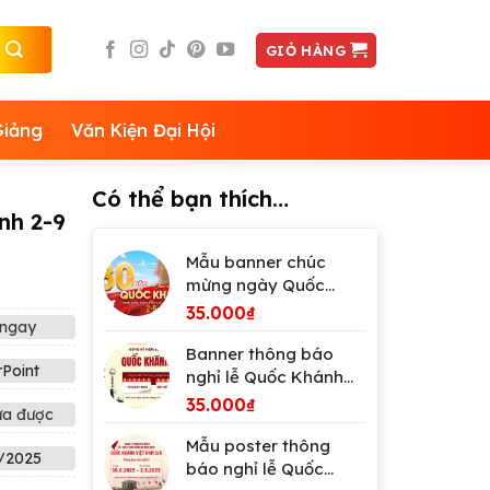
GIỎ HÀNG
Giảng
Văn Kiện Đại Hội
Có thể bạn thích…
nh 2-9
Mẫu banner chúc
mừng ngày Quốc
Khánh Việt Nam 2-9,
35.000
₫
ngay
tặng phông chữ
Banner thông báo
Point
nghỉ lễ Quốc Khánh
2/9 tặng phông chữ
35.000
₫
ửa được
Mẫu poster thông
/2025
báo nghỉ lễ Quốc