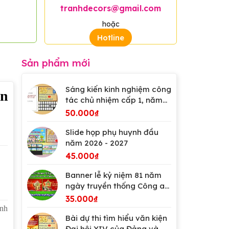
tranhdecors@gmail.com
hoặc
Hotline
Sản phẩm mới
Sáng kiến kinh nghiệm công
ản
tác chủ nhiệm cấp 1, năm
2026
50.000
₫
Slide họp phụ huynh đầu
năm 2026 - 2027
45.000
₫
Banner lễ kỷ niệm 81 năm
ngày truyền thống Công an
Nhân dân Việt Nam
35.000
₫
inh
Bài dự thi tìm hiểu văn kiện
Đại hội XIV của Đảng và