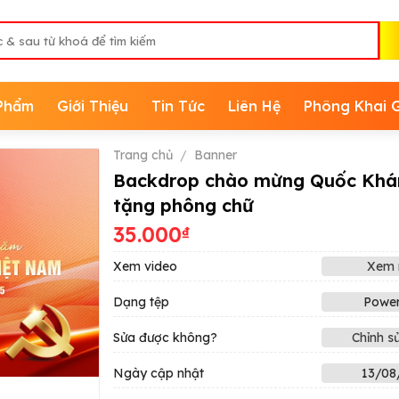
Phẩm
Giới Thiệu
Tin Tức
Liên Hệ
Phông Khai 
Trang chủ
/
Banner
Backdrop chào mừng Quốc Khá
tặng phông chữ
35.000
₫
Xem video
Xem 
Dạng tệp
Power
Sửa được không?
Chỉnh s
Ngày cập nhật
13/08