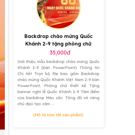
hiệu
ứng
đẹp
Backdrop chào mừng Quốc
Khánh 2-9 tặng phông chữ
35,000đ
Giới thiệu mẫu backdrop chào mừng Quốc
Khánh 2-9 (bản PowerPoint) Thông tin
Chi tiết Trọn bộ file bao gồm Backdrop
chào mừng Quốc Khánh Việt Nam 2-9 bản
PowerPoint. Phông chữ thiết kế Tặng
banner nghỉ lễ Quốc Khánh 2-9 Tâm điểm
của backdrop Màu sắc: Tông đỏ và vàng
chủ đạo tạo cảm …
(Mô tả tóm tắt sản phẩm!)