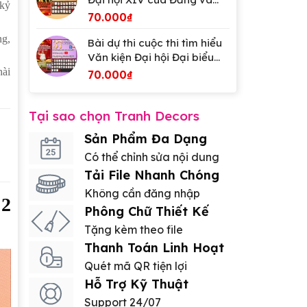
 kỷ
Đại hội Đảng bộ tỉnh An
70.000
₫
Giang
ng,
Bài dự thi cuộc thi tìm hiểu
Văn kiện Đại hội Đại biểu
lần thứ XIV của Đảng
hài
70.000
₫
Tại sao chọn Tranh Decors
Sản Phẩm Đa Dạng
Có thể chỉnh sửa nội dung
Tải File Nhanh Chóng
Không cần đăng nhập
 2
Phông Chữ Thiết Kế
Tặng kèm theo file
Thanh Toán Linh Hoạt
Quét mã QR tiện lợi
Hỗ Trợ Kỹ Thuật
Support 24/07