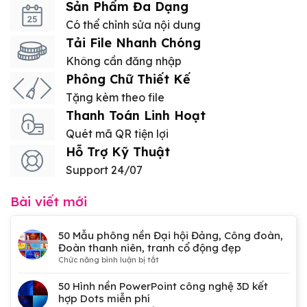
Sản Phẩm Đa Dạng
Có thể chỉnh sửa nội dung
Tải File Nhanh Chóng
Không cần đăng nhập
Phông Chữ Thiết Kế
Tặng kèm theo file
Thanh Toán Linh Hoạt
Quét mã QR tiện lợi
Hỗ Trợ Kỹ Thuật
Support 24/07
Bài viết mới
50 Mẫu phông nền Đại hội Đảng, Công đoàn,
Đoàn thanh niên, tranh cổ động đẹp
ở
Chức năng bình luận bị tắt
50
Mẫu
50 Hình nền PowerPoint công nghệ 3D kết
phông
hợp Dots miễn phí
nền