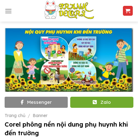
Skip
to
content
Messenger
Zalo
Trang chủ
/
Banner
Corel phông nền nội dung phụ huynh khi
đến trường