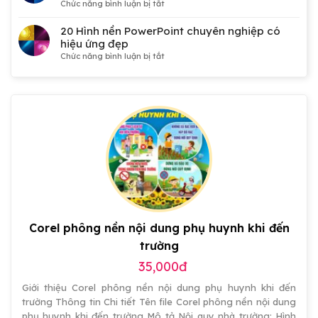
ở
Chức năng bình luận bị tắt
Đại
50
hội
Hình
20 Hình nền PowerPoint chuyên nghiệp có
Đảng,
nền
hiệu ứng đẹp
Công
PowerPoint
ở
Chức năng bình luận bị tắt
đoàn,
công
20
Đoàn
nghệ
Hình
thanh
3D
nền
niên,
kết
PowerPoint
tranh
hợp
chuyên
cổ
Dots
nghiệp
động
miễn
có
đẹp
phí
hiệu
ứng
đẹp
Corel phông nền nội dung phụ huynh khi đến
trường
35,000đ
Giới thiệu Corel phông nền nội dung phụ huynh khi đến
trường Thông tin Chi tiết Tên file Corel phông nền nội dung
phụ huynh khi đến trường Mô tả Nội quy nhà trường: Hình