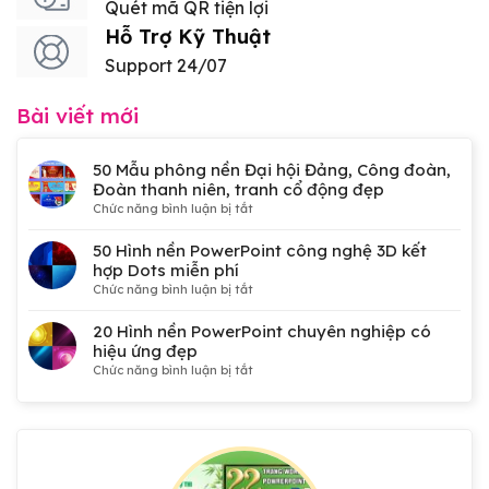
Quét mã QR tiện lợi
Hỗ Trợ Kỹ Thuật
Support 24/07
Bài viết mới
50 Mẫu phông nền Đại hội Đảng, Công đoàn,
Đoàn thanh niên, tranh cổ động đẹp
ở
Chức năng bình luận bị tắt
50
Mẫu
50 Hình nền PowerPoint công nghệ 3D kết
phông
hợp Dots miễn phí
nền
ở
Chức năng bình luận bị tắt
Đại
50
hội
Hình
20 Hình nền PowerPoint chuyên nghiệp có
Đảng,
nền
hiệu ứng đẹp
Công
PowerPoint
ở
Chức năng bình luận bị tắt
đoàn,
công
20
Đoàn
nghệ
Hình
thanh
3D
nền
niên,
kết
PowerPoint
tranh
hợp
chuyên
cổ
Dots
nghiệp
động