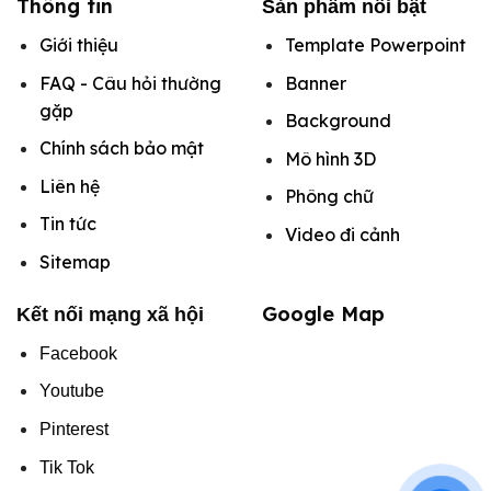
Thông tin
Sản phẩm nổi bật
Giới thiệu
Template Powerpoint
FAQ - Câu hỏi thường
Banner
gặp
Background
Chính sách bảo mật
Mô hình
3D
Liên hệ
Phông chữ
Tin tức
Video đi cảnh
Sitemap
Google Map
Kết nối mạng xã hội
Facebook
Youtube
Pinterest
Tik Tok