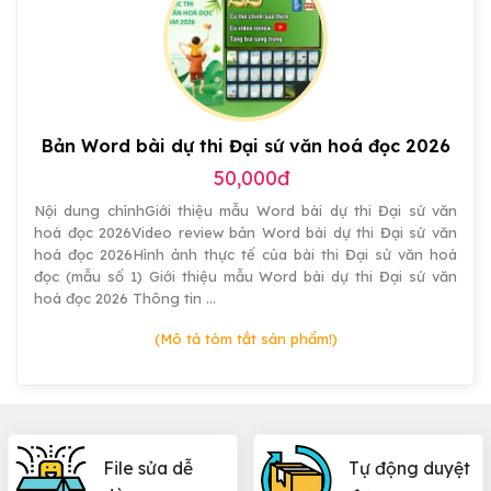
miễn
có
đẹp
phí
hiệu
ứng
đẹp
Bản Word bài dự thi Đại sứ văn hoá đọc 2026
50,000đ
Nội dung chínhGiới thiệu mẫu Word bài dự thi Đại sứ văn
hoá đọc 2026Video review bản Word bài dự thi Đại sứ văn
hoá đọc 2026Hình ảnh thực tế của bài thi Đại sử văn hoá
đọc (mẫu số 1) Giới thiệu mẫu Word bài dự thi Đại sứ văn
hoá đọc 2026 Thông tin …
(Mô tả tóm tắt sản phẩm!)
File sửa dễ
Tự động duyệt