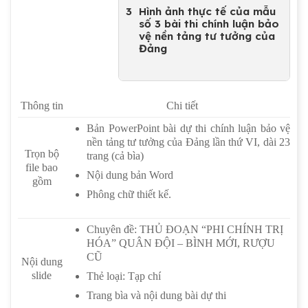
Hình ảnh thực tế của mẫu
số 3 bài thi chính luận bảo
vệ nền tảng tư tưởng của
Đảng
Thông tin
Chi tiết
Bản PowerPoint bài dự thi chính luận bảo vệ
nền tảng tư tưởng của Đảng lần thứ VI, dài 23
Trọn bộ
trang (cả bìa)
file bao
Nội dung bản Word
gồm
Phông chữ thiết kế.
Chuyên đề: THỦ ĐOẠN “PHI CHÍNH TRỊ
HÓA” QUÂN ĐỘI – BÌNH MỚI, RƯỢU
CŨ
Nội dung
slide
Thẻ loại: Tạp chí
Trang bìa và nội dung bài dự thi