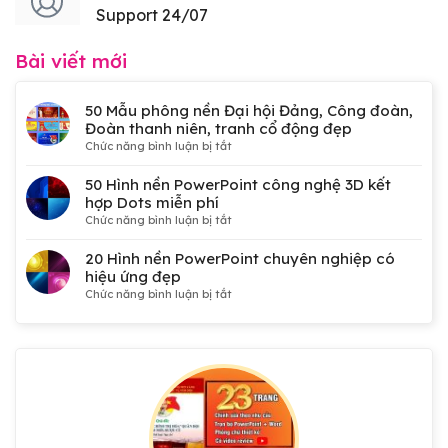
Support 24/07
Bài viết mới
50 Mẫu phông nền Đại hội Đảng, Công đoàn,
Đoàn thanh niên, tranh cổ động đẹp
ở
Chức năng bình luận bị tắt
50
Mẫu
50 Hình nền PowerPoint công nghệ 3D kết
phông
hợp Dots miễn phí
nền
ở
Chức năng bình luận bị tắt
Đại
50
hội
Hình
20 Hình nền PowerPoint chuyên nghiệp có
Đảng,
nền
hiệu ứng đẹp
Công
PowerPoint
ở
Chức năng bình luận bị tắt
đoàn,
công
20
Đoàn
nghệ
Hình
thanh
3D
nền
niên,
kết
PowerPoint
tranh
hợp
chuyên
cổ
Dots
nghiệp
động
miễn
có
đẹp
phí
hiệu
ứng