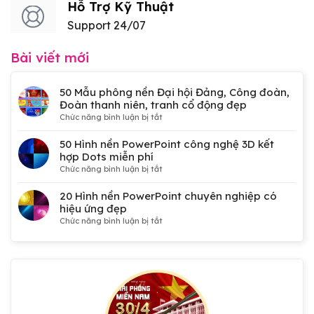
Hỗ Trợ Kỹ Thuật
Support 24/07
Bài viết mới
50 Mẫu phông nền Đại hội Đảng, Công đoàn,
Đoàn thanh niên, tranh cổ động đẹp
ở
Chức năng bình luận bị tắt
50
Mẫu
50 Hình nền PowerPoint công nghệ 3D kết
phông
hợp Dots miễn phí
nền
ở
Chức năng bình luận bị tắt
Đại
50
hội
Hình
20 Hình nền PowerPoint chuyên nghiệp có
Đảng,
nền
hiệu ứng đẹp
Công
PowerPoint
ở
Chức năng bình luận bị tắt
đoàn,
công
20
Đoàn
nghệ
Hình
thanh
3D
nền
niên,
kết
PowerPoint
tranh
hợp
chuyên
cổ
Dots
nghiệp
động
miễn
có
đẹp
phí