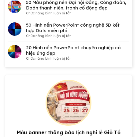
50 Mẫu phông nền Đại hội Đảng, Công đoàn,
Đoàn thanh niên, tranh cổ động đẹp
ở
Chức năng bình luận bị tắt
50
Mẫu
50 Hình nền PowerPoint công nghệ 3D kết
phông
hợp Dots miễn phí
nền
ở
Chức năng bình luận bị tắt
Đại
50
hội
Hình
20 Hình nền PowerPoint chuyên nghiệp có
Đảng,
nền
hiệu ứng đẹp
Công
PowerPoint
ở
Chức năng bình luận bị tắt
đoàn,
công
20
Đoàn
nghệ
Hình
thanh
3D
nền
niên,
kết
PowerPoint
tranh
hợp
chuyên
cổ
Dots
nghiệp
động
miễn
có
đẹp
phí
hiệu
ứng
đẹp
Mẫu banner thông báo lịch nghỉ lễ Giỗ Tổ