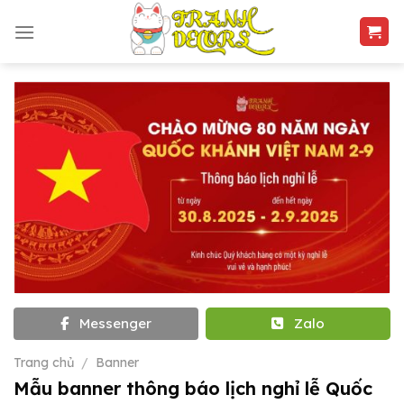
Skip
to
content
Messenger
Zalo
Trang chủ
/
Banner
Mẫu banner thông báo lịch nghỉ lễ Quốc