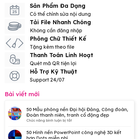
Sản Phẩm Đa Dạng
Có thể chỉnh sửa nội dung
Tải File Nhanh Chóng
Không cần đăng nhập
Phông Chữ Thiết Kế
Tặng kèm theo file
Thanh Toán Linh Hoạt
Quét mã QR tiện lợi
Hỗ Trợ Kỹ Thuật
Support 24/07
Bài viết mới
50 Mẫu phông nền Đại hội Đảng, Công đoàn,
Đoàn thanh niên, tranh cổ động đẹp
ở
Chức năng bình luận bị tắt
50
Mẫu
50 Hình nền PowerPoint công nghệ 3D kết
phông
hợp Dots miễn phí