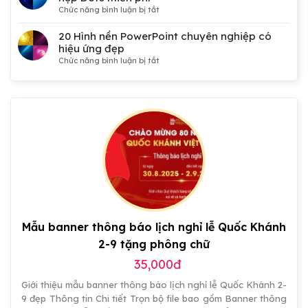
nền
ở
Chức năng bình luận bị tắt
Đại
50
hội
Hình
20 Hình nền PowerPoint chuyên nghiệp có
Đảng,
nền
hiệu ứng đẹp
Công
PowerPoint
ở
Chức năng bình luận bị tắt
đoàn,
công
20
Đoàn
nghệ
Hình
thanh
3D
nền
niên,
kết
PowerPoint
tranh
hợp
chuyên
cổ
Dots
nghiệp
động
miễn
có
đẹp
phí
hiệu
ứng
đẹp
Mẫu banner thông báo lịch nghỉ lễ Quốc Khánh
2-9 tặng phông chữ
35,000đ
Giới thiệu mẫu banner thông báo lịch nghỉ lễ Quốc Khánh 2-
9 đẹp Thông tin Chi tiết Trọn bộ file bao gồm Banner thông