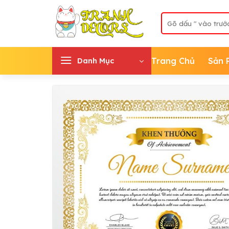
Skip
Tìm
to
kiếm:
content
Trang Chủ
Sản 
Danh Mục