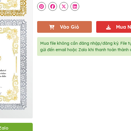
Vào Giỏ
Mua 
Mua file không cần đăng nhập/đăng ký. File t
gửi đến email hoặc Zalo khi thanh toán thành 
Zalo