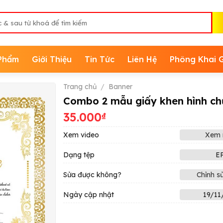
Phẩm
Giới Thiệu
Tin Tức
Liên Hệ
Phông Khai 
Trang chủ
/
Banner
Combo 2 mẫu giấy khen hình ch
35.000
₫
Xem video
Xem 
Dạng tệp
E
Sửa được không?
Chỉnh s
Ngày cập nhật
19/11