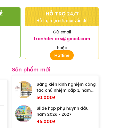
Ễ
HỖ TRỢ 24/7
Hỗ trợ mọi nơi, mọi vấn đề
Gửi email
tranhdecors@gmail.com
hoặc
Hotline
Sản phẩm mới
Sáng kiến kinh nghiệm công
tác chủ nhiệm cấp 1, năm
2026
50.000
₫
Slide họp phụ huynh đầu
năm 2026 - 2027
45.000
₫