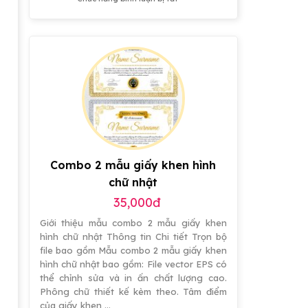
nghệ
20
niên,
3D
Hình
tranh
kết
nền
cổ
hợp
PowerPoint
động
Dots
chuyên
đẹp
miễn
nghiệp
phí
có
hiệu
ứng
đẹp
Combo 2 mẫu giấy khen hình
chữ nhật
35,000đ
Giới thiệu mẫu combo 2 mẫu giấy khen
hình chữ nhật Thông tin Chi tiết Trọn bộ
file bao gồm Mẫu combo 2 mẫu giấy khen
hình chữ nhật bao gồm: File vector EPS có
thể chỉnh sửa và in ấn chất lượng cao.
Phông chữ thiết kế kèm theo. Tâm điểm
của giấy khen …