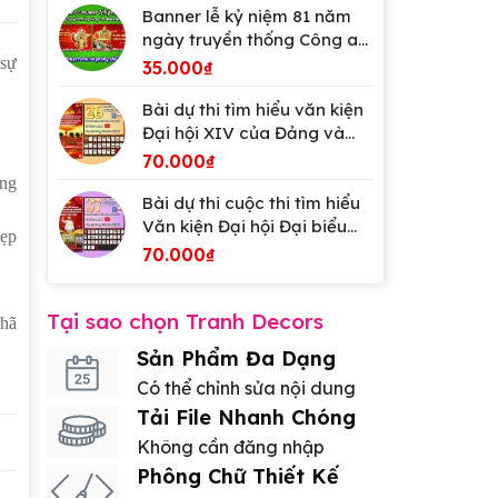
Banner lễ kỷ niệm 81 năm
ngày truyền thống Công an
Nhân dân Việt Nam
 sự
35.000
₫
Bài dự thi tìm hiểu văn kiện
Đại hội XIV của Đảng và
Đại hội Đảng bộ tỉnh An
70.000
₫
Giang
ăng
Bài dự thi cuộc thi tìm hiểu
Văn kiện Đại hội Đại biểu
đẹp
lần thứ XIV của Đảng
70.000
₫
Tại sao chọn Tranh Decors
nhã
Sản Phẩm Đa Dạng
Có thể chỉnh sửa nội dung
Tải File Nhanh Chóng
Không cần đăng nhập
Phông Chữ Thiết Kế