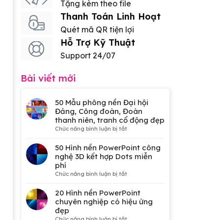
Tặng kèm theo file
Thanh Toán Linh Hoạt
Quét mã QR tiện lợi
Hỗ Trợ Kỹ Thuật
Support 24/07
Bài viết mới
50 Mẫu phông nền Đại hội
Đảng, Công đoàn, Đoàn
thanh niên, tranh cổ động đẹp
ở
Chức năng bình luận bị tắt
50
Mẫu
50 Hình nền PowerPoint công
phông
nghệ 3D kết hợp Dots miễn
nền
phí
Đại
ở
Chức năng bình luận bị tắt
hội
50
Đảng,
Hình
20 Hình nền PowerPoint
Công
nền
chuyên nghiệp có hiệu ứng
đoàn,
PowerPoint
đẹp
Đoàn
công
ở
Chức năng bình luận bị tắt
thanh