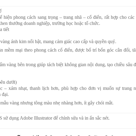
ế
 hiện phong cách sang trọng – trang nhã – cổ điển, rất hợp cho các
 khen thưởng doanh nghiệp, trường học hoặc tổ chức.
 tiết
 vàng ánh kim nổi bật, mang cảm giác cao cấp và quyền quý.
ăn mềm mại theo phong cách cổ điển, được bố trí bốn góc cân đối, t
m vàng bên trong giúp tách biệt không gian nội dung, tạo chiều sâu 
ên dưới)
 – xám nhạt, thanh lịch hơn, phù hợp cho đơn vị muốn sự trang 
 đại.
mẫu vàng nhưng tông màu nhẹ nhàng hơn, ít gây chói mắt.
S sử dụng Adobe Illustrator để chỉnh sửa và in ấn sắc nét.