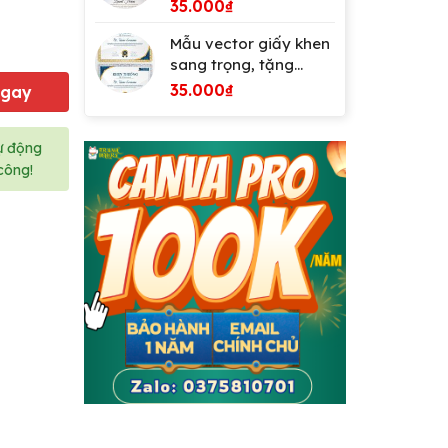
tặng phông chữ
35.000
₫
Mẫu vector giấy khen
sang trọng, tặng
phông chữ
35.000
₫
Ngay
ự động
công!