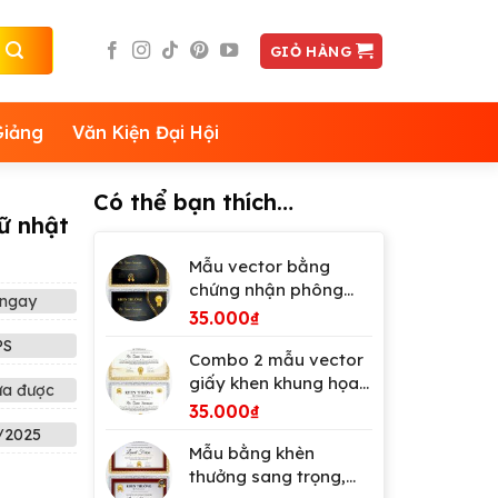
GIỎ HÀNG
Giảng
Văn Kiện Đại Hội
Có thể bạn thích…
ữ nhật
Mẫu vector bằng
chứng nhận phông
ngay
đen vàng
35.000
₫
PS
Combo 2 mẫu vector
giấy khen khung họa
ửa được
tiết đẹp
35.000
₫
/2025
Mẫu bằng khèn
thưởng sang trọng,