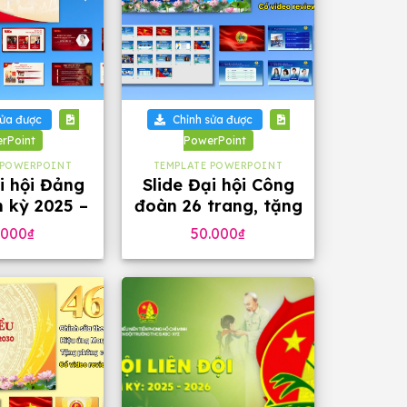
+
sửa được
Chỉnh sửa được
rPoint
PowerPoint
 POWERPOINT
TEMPLATE POWERPOINT
i hội Đảng
Slide Đại hội Công
 kỳ 2025 –
đoàn 26 trang, tặng
ặng phông
phông chữ đẹp
.000
₫
50.000
₫
4 slide)