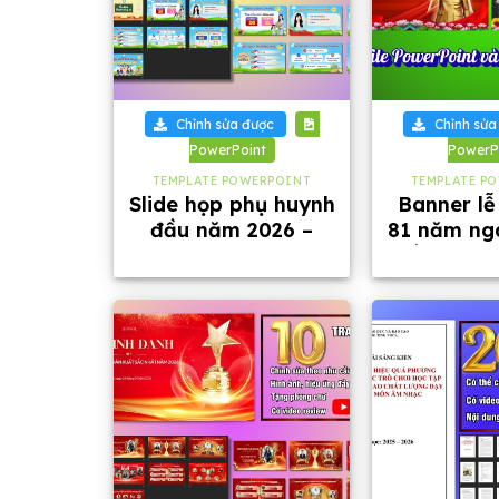
+
+
Chỉnh sửa được
Chỉnh sửa
PowerPoint
PowerP
TEMPLATE POWERPOINT
TEMPLATE P
Slide họp phụ huynh
Banner lễ
đầu năm 2026 –
81 năm ng
2027
thống Côn
dân Vi