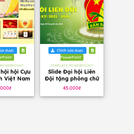
+
sửa được
Chỉnh sửa được
rPoint
PowerPoint
 POWERPOINT
TEMPLATE POWERPOINT
 hội hội Cựu
Slide Đại hội Liên
nh Việt Nam
Đội tặng phông chữ
ng, tặng
đẹp
.000
₫
45.000
₫
ng chữ