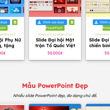
+
+
 được
Chỉnh sửa được
Chỉnh 
oint
PowerPoint
Powe
OWERPOINT
TEMPLATE POWERPOINT
TEMPLATE
hội Phụ Nữ
Slide Đại hội Mặt
Slide Đại
g, tặng
trận Tổ Quốc Việt
chiến bi
 chữ
Nam tặng phông
46 tra
00
₫
50.000
₫
50
chữ (32 slide)
phô
Mẫu PowerPoint Đẹp
Nhiều slide PowerPoint đẹp, đa dạng chủ đề.