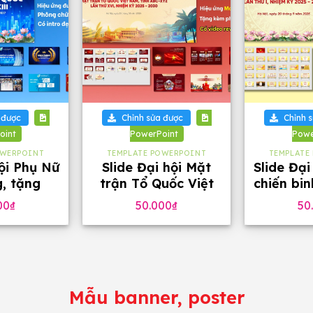
+
+
 được
Chỉnh sửa được
Chỉnh 
oint
PowerPoint
Powe
OWERPOINT
TEMPLATE POWERPOINT
TEMPLATE
hội Phụ Nữ
Slide Đại hội Mặt
Slide Đại
g, tặng
trận Tổ Quốc Việt
chiến bi
 chữ
Nam tặng phông
46 tra
00
₫
50.000
₫
50
chữ (32 slide)
phô
Mẫu banner, poster