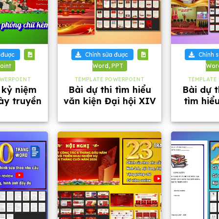
+
+
 được
Chỉnh sửa được
Chỉnh 
oint
Word, PPT
Wor
OWERPOINT
TEMPLATE POWERPOINT
TEMPLATE
 kỷ niệm
Bài dự thi tìm hiểu
Bài dự t
ày truyền
văn kiện Đại hội XIV
tìm hiể
g an Nhân
của Đảng và Đại hội
Đại hội Đ
ệt Nam
Đảng bộ tỉnh An
thứ XIV
Giang