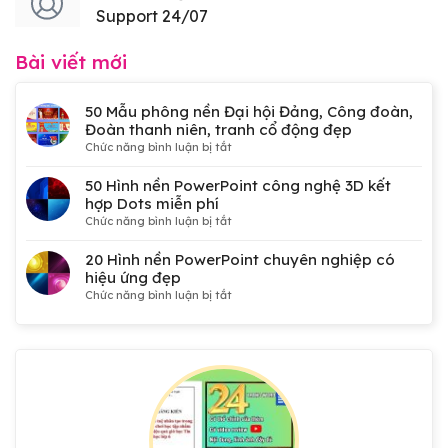
Support 24/07
Bài viết mới
50 Mẫu phông nền Đại hội Đảng, Công đoàn,
Đoàn thanh niên, tranh cổ động đẹp
ở
Chức năng bình luận bị tắt
50
Mẫu
50 Hình nền PowerPoint công nghệ 3D kết
phông
hợp Dots miễn phí
nền
ở
Chức năng bình luận bị tắt
Đại
50
hội
Hình
20 Hình nền PowerPoint chuyên nghiệp có
Đảng,
nền
hiệu ứng đẹp
Công
PowerPoint
ở
Chức năng bình luận bị tắt
đoàn,
công
20
Đoàn
nghệ
Hình
thanh
3D
nền
niên,
kết
PowerPoint
tranh
hợp
chuyên
cổ
Dots
nghiệp
động
miễn
có
đẹp
phí
hiệu
ứng