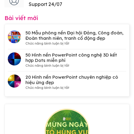
Support 24/07
Bài viết mới
50 Mẫu phông nền Đại hội Đảng, Công đoàn,
Đoàn thanh niên, tranh cổ động đẹp
ở
Chức năng bình luận bị tắt
50
Mẫu
50 Hình nền PowerPoint công nghệ 3D kết
phông
hợp Dots miễn phí
nền
ở
Chức năng bình luận bị tắt
Đại
50
hội
Hình
20 Hình nền PowerPoint chuyên nghiệp có
Đảng,
nền
hiệu ứng đẹp
Công
PowerPoint
ở
Chức năng bình luận bị tắt
đoàn,
công
20
Đoàn
nghệ
Hình
thanh
3D
nền
niên,
kết
PowerPoint
tranh
hợp
chuyên
cổ
Dots
nghiệp
động
miễn
có
đẹp
phí
hiệu
ứng