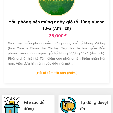
đẹp
Mẫu phông nền mừng ngày giỗ tổ Hùng Vương
10-3 (Âm lịch)
35,000đ
Giới thiệu mẫu phông nền mừng ngày giỗ tổ Hùng Vương
(bản Canva) Thông tin Chi tiết Trọn bộ file bao gồm Mẫu
phông nền mừng ngày giỗ tổ Hùng Vương 10-3 (Âm lịch).
Phông chữ thiết kế Tâm điểm của phông nền Điểm nhấn Núi
non: Việc đưa hình ảnh các dãy núi mờ …
(Mô tả tóm tắt sản phẩm!)
File sửa dễ
Tự động duyệt
dàng
đơn