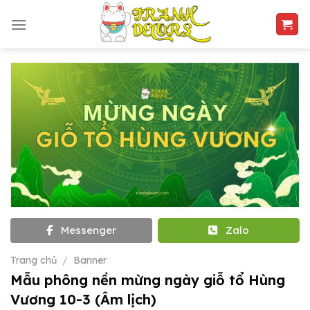
Skip
to
content
Messenger
Zalo
Trang chủ
/
Banner
Mẫu phông nền mừng ngày giỗ tổ Hùng
Vương 10-3 (Âm lịch)