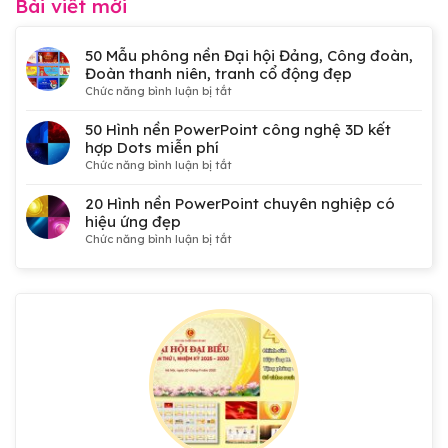
Bài viết mới
50 Mẫu phông nền Đại hội Đảng, Công đoàn,
Đoàn thanh niên, tranh cổ động đẹp
ở
Chức năng bình luận bị tắt
50
Mẫu
50 Hình nền PowerPoint công nghệ 3D kết
phông
hợp Dots miễn phí
nền
ở
Chức năng bình luận bị tắt
Đại
50
hội
Hình
20 Hình nền PowerPoint chuyên nghiệp có
Đảng,
nền
hiệu ứng đẹp
Công
PowerPoint
ở
Chức năng bình luận bị tắt
đoàn,
công
20
Đoàn
nghệ
Hình
thanh
3D
nền
niên,
kết
PowerPoint
tranh
hợp
chuyên
cổ
Dots
nghiệp
động
miễn
có
đẹp
phí
hiệu
ứng
đẹp