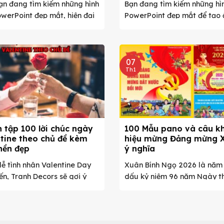
ạn đang tìm kiếm những hình
Bạn đang tìm kiếm những hì
werPoint đẹp mắt, hiện đại
PowerPoint đẹp mắt để tạo 
g ...
tượng mạnh ...
07
Th1
 tập 100 lời chúc ngày
100 Mẫu pano và câu k
tine theo chủ đề kèm
hiệu mừng Đảng mừng 
nền đẹp
ý nghĩa
ễ tình nhân Valentine Day
Xuân Bính Ngọ 2026 là năm
n, Tranh Decors sẽ gợi ý
dấu kỷ niệm 96 năm Ngày t
 ...
lập ...