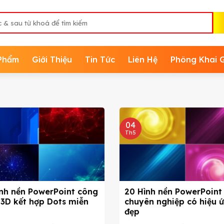
Phẩm
Giới Thiệu
Tin Tức
Liên Hệ
Phông Khai 
04
Th5
ình nền PowerPoint công
20 Hình nền PowerPoint
 3D kết hợp Dots miễn
chuyên nghiệp có hiệu 
đẹp