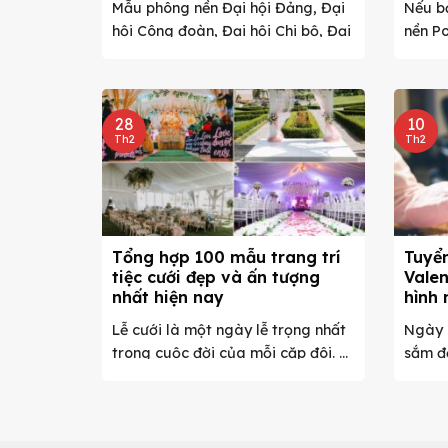
Mẫu phông nền Đại hội Đảng, Đại
Nếu b
hội Công đoàn, Đại hội Chi bộ, Đại
nền Po
...
và man
28
10
Th2
Th2
Tổng hợp 100 mẫu trang trí
Tuyển
tiệc cưới đẹp và ấn tượng
Valen
nhất hiện nay
hình 
Lễ cưới là một ngày lễ trọng nhất
Ngày l
trong cuộc đời của mỗi cặp đôi. ...
sắm đế
đến các