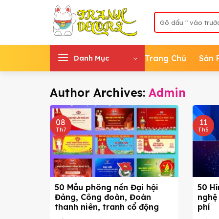
Skip
Tìm
to
kiếm:
content
Trang Chủ
Sản 
Danh Mục
Author Archives:
Admin
08
11
Th7
Th5
50 Mẫu phông nền Đại hội
50 H
Đảng, Công đoàn, Đoàn
nghệ
thanh niên, tranh cổ động
phí
đẹp