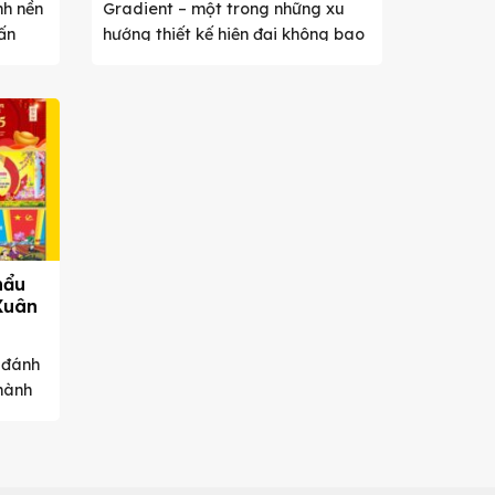
nh nền
Gradient – một trong những xu
ấn
hướng thiết kế hiện đại không bao
giờ lỗi ...
hẩu
Xuân
 đánh
hành