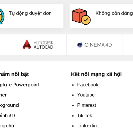
Tự động duyệt đơn
Không cần đăng
hẩm nổi bật
Kết nối mạng xã hội
plate Powerpoint
Facebook
ner
Youtube
kground
Pinterest
hình
3D
Tik Tok
ng chữ
Linkedin