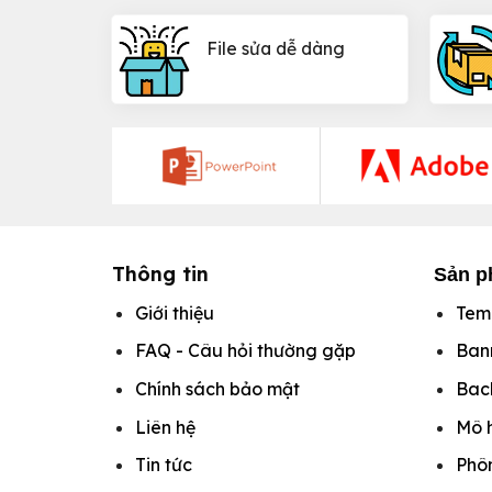
File sửa dễ dàng
Thông tin
Sản p
Giới thiệu
Tem
FAQ - Câu hỏi thường gặp
Ban
Chính sách bảo mật
Bac
Liên hệ
Mô 
Tin tức
Phô