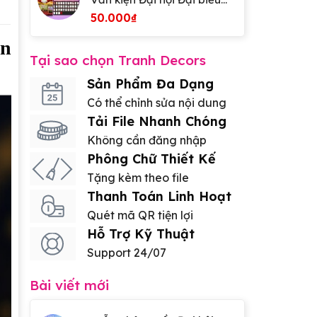
lần thứ XIV của Đảng
50.000
₫
ền
Tại sao chọn Tranh Decors
Sản Phẩm Đa Dạng
Có thể chỉnh sửa nội dung
Tải File Nhanh Chóng
Không cần đăng nhập
Phông Chữ Thiết Kế
Tặng kèm theo file
Thanh Toán Linh Hoạt
Quét mã QR tiện lợi
Hỗ Trợ Kỹ Thuật
Support 24/07
Bài viết mới