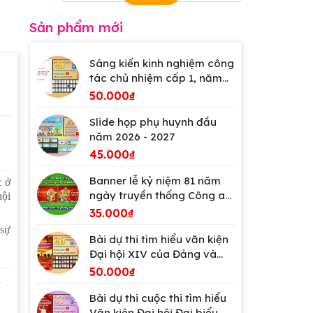
Sản phẩm mới
Sáng kiến kinh nghiệm công
tác chủ nhiệm cấp 1, năm
2026
50.000
₫
Slide họp phụ huynh đầu
năm 2026 - 2027
45.000
₫
Banner lễ kỷ niệm 81 năm
c ở
ngày truyền thống Công an
hội
Nhân dân Việt Nam
35.000
₫
 sự
Bài dự thi tìm hiểu văn kiện
Đại hội XIV của Đảng và
Đại hội Đảng bộ tỉnh An
50.000
₫
n
Giang
Bài dự thi cuộc thi tìm hiểu
Văn kiện Đại hội Đại biểu