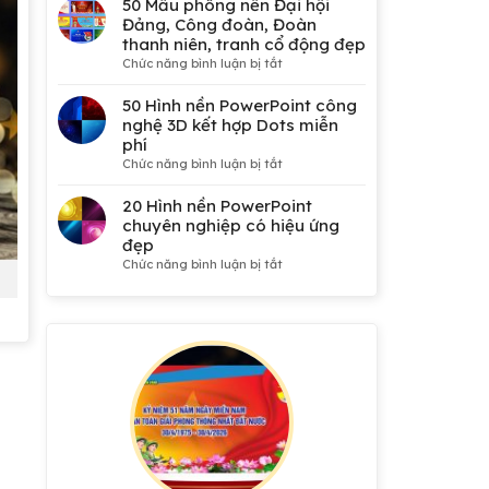
50 Mẫu phông nền Đại hội
Đảng, Công đoàn, Đoàn
thanh niên, tranh cổ động đẹp
ở
Chức năng bình luận bị tắt
50
Mẫu
50 Hình nền PowerPoint công
phông
nghệ 3D kết hợp Dots miễn
nền
phí
Đại
ở
Chức năng bình luận bị tắt
hội
50
Đảng,
Hình
20 Hình nền PowerPoint
Công
nền
chuyên nghiệp có hiệu ứng
đoàn,
PowerPoint
đẹp
Đoàn
công
ở
Chức năng bình luận bị tắt
thanh
nghệ
20
niên,
3D
Hình
tranh
kết
nền
cổ
hợp
PowerPoint
động
Dots
chuyên
đẹp
miễn
nghiệp
phí
có
hiệu
ứng
đẹp