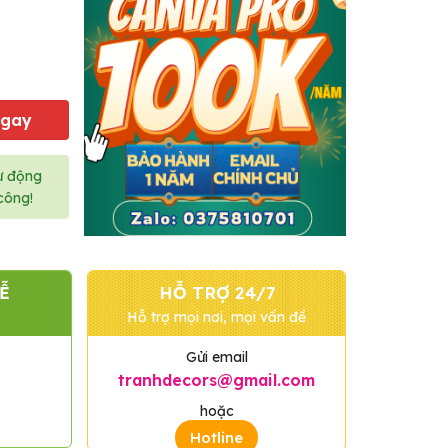
Ngay
ự động
công!
Ễ
HỖ TRỢ 24/7
Hỗ trợ mọi nơi, mọi vấn đề
Gửi email
tranhdecors@gmail.com
hoặc
Hotline