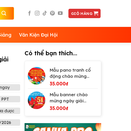
GIỎ HÀNG
Giảng
Văn Kiện Đại Hội
Có thể bạn thích…
iải
Mẫu pano tranh cổ
động chào mừng
ngày giải phóng miền
35.000
₫
ngay
Nam 30-4
Mẫu banner chào
 PPT
mừng ngày giải
phòng miền Nam 30-4
35.000
₫
ửa được
/2026