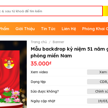
Phẩm
Giới Thiệu
Tin Tức
Liên Hệ
Phông Khai 
Trang chủ
/
Banner
Mẫu backdrop kỷ niệm 51 năm g
phòng miền Nam
35.000
₫
Xem video
Xem 
Dạng tệp
CDR,
Sửa được không?
Chỉnh s
Ngày cập nhật
19/03