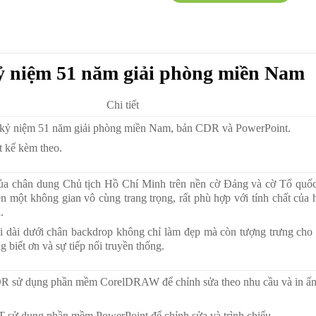
ỷ niệm 51 năm giải phòng miền Nam
Chi tiết
kỷ niệm 51 năm giải phòng miền Nam, bản CDR và PowerPoint.
t kế kèm theo.
của chân dung Chủ tịch Hồ Chí Minh trên nền cờ Đảng và cờ Tổ quố
ên một không gian vô cùng trang trọng, rất phù hợp với tính chất của 
.
ải dài dưới chân backdrop không chỉ làm đẹp mà còn tượng trưng cho
ng biết ơn và sự tiếp nối truyền thống.
CDR sử dụng phần mềm CorelDRAW để chỉnh sửa theo nhu cầu và in ấ
.
PT sử dụng phần mềm PowerPoint để chỉnh sửa và trình chiếu.