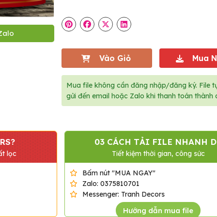
Zalo
Vào Giỏ
Mua 
Mua file không cần đăng nhập/đăng ký. File t
gửi đến email hoặc Zalo khi thanh toán thành 
RS?
03 CÁCH TẢI FILE NHANH D
t lọc
Tiết kiệm thời gian, công sức
Bấm nút "MUA NGAY"
Zalo: 0375810701
Messenger: Tranh Decors
Hướng dẫn mua file