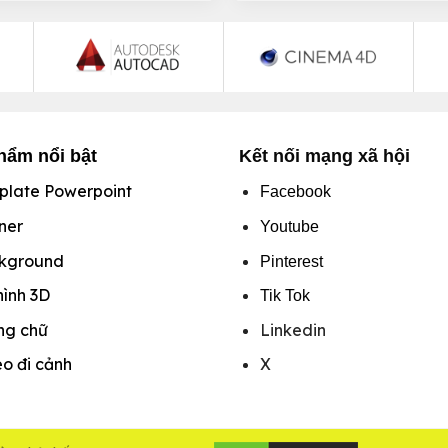
hẩm nổi bật
Kết nối mạng xã hội
plate Powerpoint
Facebook
ner
Youtube
kground
Pinterest
hình
3D
Tik Tok
ng chữ
Linkedin
o đi cảnh
X