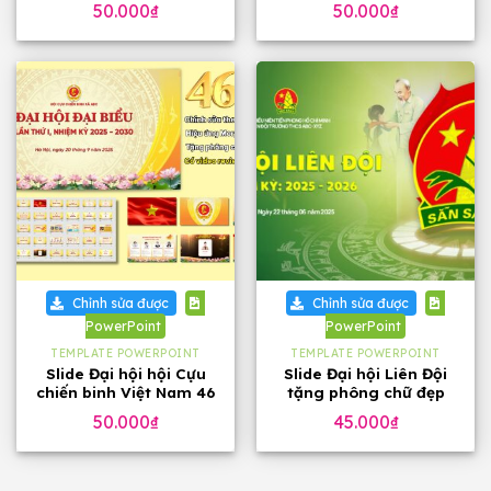
50.000
₫
50.000
₫
Chỉnh sửa được
Chỉnh sửa được
PowerPoint
PowerPoint
TEMPLATE POWERPOINT
TEMPLATE POWERPOINT
Slide Đại hội hội Cựu
Slide Đại hội Liên Đội
chiến binh Việt Nam 46
tặng phông chữ đẹp
trang, tặng phông chữ
50.000
₫
45.000
₫