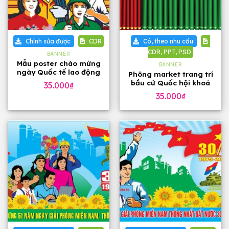
Chỉnh sửa được
CDR
Có, theo nhu cầu
CDR, PPT, PSD
BANNER
Mẫu poster chào mừng
BANNER
ngày Quốc tế lao động
Phông market trang trí
1-5
bầu cử Quốc hội khoá
35.000
₫
XVI (2026 – 2031)
35.000
₫