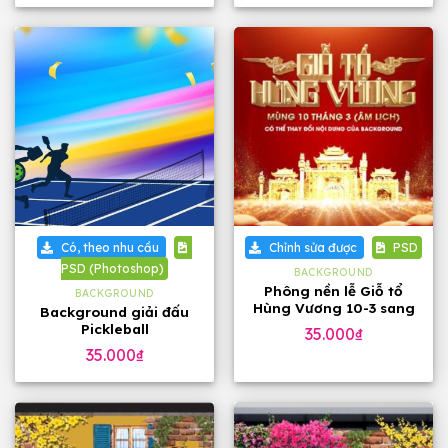
Có, theo nhu cầu
Chỉnh sửa được
PSD
PSD (Photoshop)
BACKGROUND
Phông nền lễ Giỗ tổ
BACKGROUND
Hùng Vương 10-3 sang
Background giải đấu
trọng
Pickleball
35.000
₫
35.000
₫