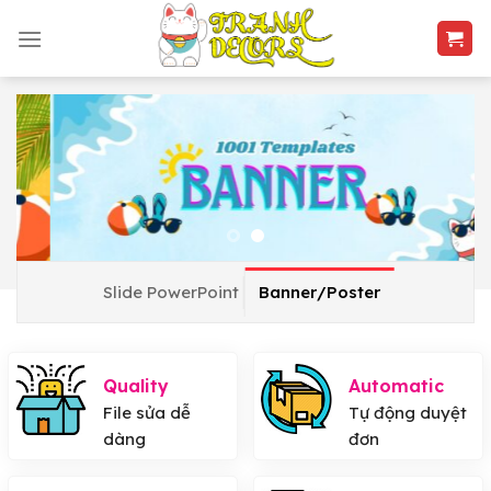
Skip
to
content
Slide PowerPoint
Banner/Poster
Quality
Automatic
File sửa dễ
Tự động duyệt
dàng
đơn