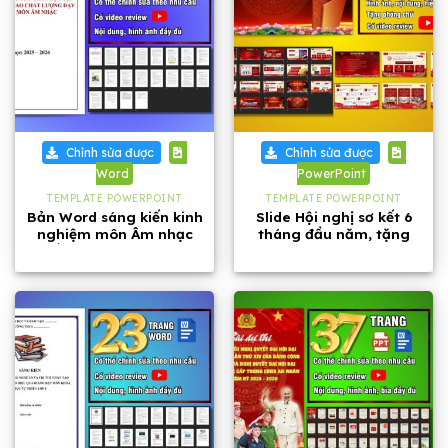
Chỉnh sửa được
Chỉnh sửa được
Word
PowerPoint
TEMPLATE POWERPOINT
TEMPLATE POWERPOINT
Bản Word sáng kiến kinh
Slide Hội nghị sơ kết 6
nghiệm môn Âm nhạc
tháng đầu năm, tặng
cấp THCS năm 2026
kèm phông chữ