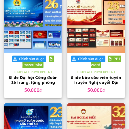
Chỉnh sửa được
Chỉnh sửa được
PPT,
PowerPoint
Word
TEMPLATE POWERPOINT
TEMPLATE POWERPOINT
Slide Đại hội Công đoàn
Slide báo cáo viên tuyên
26 trang, tặng phông
truyền Nghị quyết Đại
chữ đẹp
hội 14 của Đảng, 23
50.000
₫
50.000
₫
trang