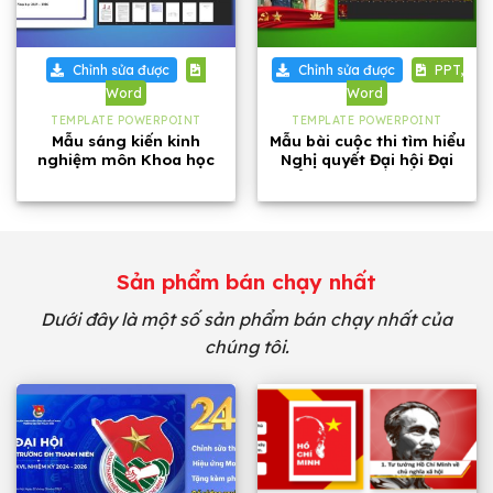
Chỉnh sửa được
Chỉnh sửa được
PPT,
Word
Word
TEMPLATE POWERPOINT
TEMPLATE POWERPOINT
Mẫu sáng kiến kinh
Mẫu bài cuộc thi tìm hiểu
nghiệm môn Khoa học
Nghị quyết Đại hội Đại
tự nhiên lớp 8 năm 2026
biểu toàn quốc lần thứ
XIV của Đảng Cộng Sản
Việt Nam
Sản phẩm bán chạy nhất
Dưới đây là một số sản phẩm bán chạy nhất của
chúng tôi.