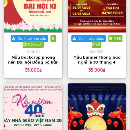
Có, theo nhu cầu
Chỉnh sửa được
PSD,
CDR (Corel)
PNG
BANNER
BANNER
Mẫu backdrop phông
Mẫu banner thông báo
nền Đại hội Đảng bộ bản
nghỉ lễ 30 tháng 4
Corel
35.000
₫
35.000
₫