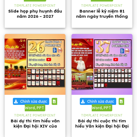
TEMPLATE POWERPOINT
TEMPLATE POWERPOINT
Slide họp phụ huynh đầu
Banner lễ kỷ niệm 81
năm 2026 – 2027
năm ngày truyền thống
Công an Nhân dân Việt
Nam
Chỉnh sửa được
Chỉnh sửa được
Word, PPT
Word, PPT
TEMPLATE POWERPOINT
TEMPLATE POWERPOINT
Bài dự thi tìm hiểu văn
Bài dự thi cuộc thi tìm
kiện Đại hội XIV của
hiểu Văn kiện Đại hội Đại
Đảng và Đại hội Đảng bộ
biểu lần thứ XIV của
tỉnh An Giang
Đảng