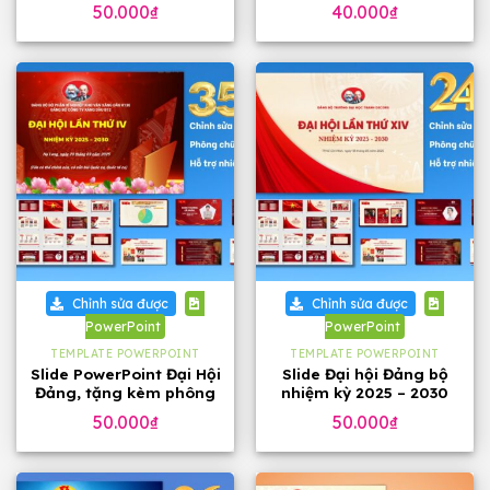
phông chữ
đẹp
50.000
₫
40.000
₫
Chỉnh sửa được
Chỉnh sửa được
PowerPoint
PowerPoint
TEMPLATE POWERPOINT
TEMPLATE POWERPOINT
Slide PowerPoint Đại Hội
Slide Đại hội Đảng bộ
Đảng, tặng kèm phông
nhiệm kỳ 2025 – 2030
chữ
tặng phông chữ (24
50.000
₫
50.000
₫
slide)