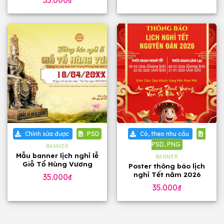
35.000
₫
Chỉnh sửa được
PSD
Có, theo nhu cầu
PSD, PNG
BANNER
Mẫu banner lịch nghỉ lễ
BANNER
Giỗ Tổ Hùng Vương
Poster thông báo lịch
10/03
nghỉ Tết năm 2026
35.000
₫
35.000
₫