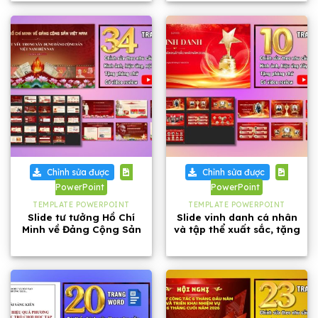
Chỉnh sửa được
Chỉnh sửa được
PowerPoint
PowerPoint
TEMPLATE POWERPOINT
TEMPLATE POWERPOINT
Slide tư tưởng Hồ Chí
Slide vinh danh cá nhân
Minh về Đảng Cộng Sản
và tập thể xuất sắc, tặng
Việt Nam dài 34 trang
phông chữ