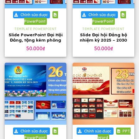
Chỉnh sửa được
Chỉnh sửa được
PowerPoint
PowerPoint
TEMPLATE POWERPOINT
TEMPLATE POWERPOINT
Slide PowerPoint Đại Hội
Slide Đại hội Đảng bộ
Đảng, tặng kèm phông
nhiệm kỳ 2025 – 2030
chữ
tặng phông chữ (24
50.000
₫
50.000
₫
slide)
Chỉnh sửa được
Chỉnh sửa được
PPT,
PowerPoint
Word