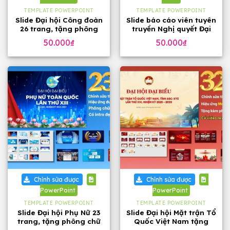
TEMPLATE POWERPOINT
TEMPLATE POWERPOINT
Slide Đại hội Công đoàn
Slide báo cáo viên tuyên
26 trang, tặng phông
truyền Nghị quyết Đại
chữ đẹp
hội 14 của Đảng, 23
50.000
₫
50.000
₫
trang
Chỉnh sửa được
Chỉnh sửa được
PowerPoint
PowerPoint
TEMPLATE POWERPOINT
TEMPLATE POWERPOINT
Slide Đại hội Phụ Nữ 23
Slide Đại hội Mặt trận Tổ
trang, tặng phông chữ
Quốc Việt Nam tặng
phông chữ (32 slide)