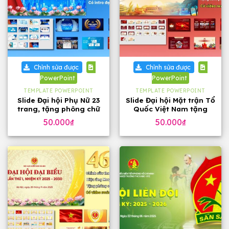
Chỉnh sửa được
Chỉnh sửa được
PowerPoint
PowerPoint
TEMPLATE POWERPOINT
TEMPLATE POWERPOINT
Slide Đại hội Phụ Nữ 23
Slide Đại hội Mặt trận Tổ
trang, tặng phông chữ
Quốc Việt Nam tặng
phông chữ (32 slide)
50.000
₫
50.000
₫