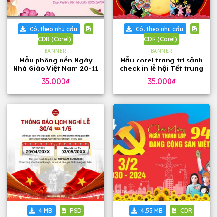
Có, theo nhu cầu
Có, theo nhu cầu
CDR (Corel)
CDR (Corel)
BANNER
BANNER
Mẫu phông nền Ngày
Mẫu corel trang trí sảnh
Nhà Giáo Việt Nam 20-11
check in lễ hội Tết trung
thu, tặng phông chữ
35.000
₫
35.000
₫
4 MB
PSD
4,55 MB
CDR