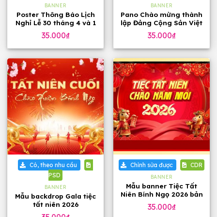
BANNER
BANNER
Poster Thông Báo Lịch
Pano Chào mừng thành
Nghỉ Lễ 30 tháng 4 và 1
lập Đảng Cộng Sản Việt
tháng 5
Nam CDR
35.000
₫
35.000
₫
Có, theo nhu cầu
Chỉnh sửa được
CDR
PSD
BANNER
Mẫu banner Tiệc Tất
BANNER
Niên Bính Ngọ 2026 bản
Mẫu backdrop Gala tiệc
corel
tất niên 2026
35.000
₫