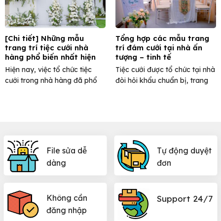
[Chi tiết] Những mẫu
Tổng hợp các mẫu trang
trang trí tiệc cưới nhà
trí đám cưới tại nhà ấn
hàng phổ biến nhất hiện
tượng – tinh tế
nay
Hiện nay, việc tổ chức tiệc
Tiệc cưới được tổ chức tại nhà
cưới trong nhà hàng đã phổ
đòi hỏi khẩu chuẩn bị, trang
biến và quen ...
trí phải ...
File sửa dễ
Tự động duyệt
dàng
đơn
Không cần
Support 24/7
đăng nhập