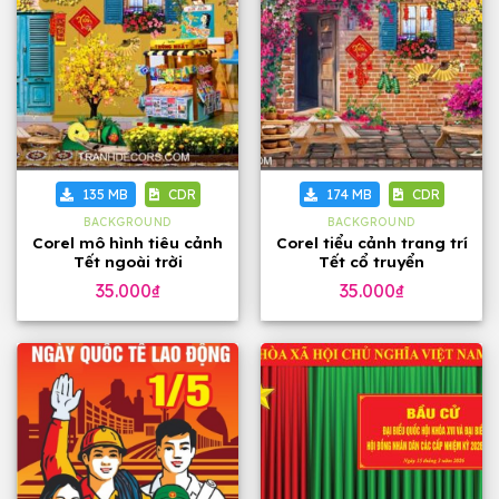
135 MB
CDR
174 MB
CDR
BACKGROUND
BACKGROUND
Corel mô hình tiêu cảnh
Corel tiểu cảnh trang trí
Tết ngoài trời
Tết cổ truyển
35.000
₫
35.000
₫