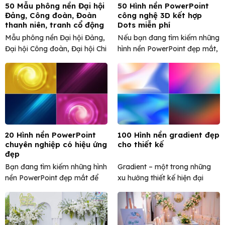
50 Mẫu phông nền Đại hội
50 Hình nền PowerPoint
Đảng, Công đoàn, Đoàn
công nghệ 3D kết hợp
thanh niên, tranh cổ động
Dots miễn phí
đẹp
Mẫu phông nền Đại hội Đảng,
Nếu bạn đang tìm kiếm những
Đại hội Công đoàn, Đại hội Chi
hình nền PowerPoint đẹp mắt,
bộ, Đại ...
hiện đại và mang ...
20 Hình nền PowerPoint
100 Hình nền gradient đẹp
chuyên nghiệp có hiệu ứng
cho thiết kế
đẹp
Bạn đang tìm kiếm những hình
Gradient – một trong những
nền PowerPoint đẹp mắt để
xu hướng thiết kế hiện đại
tạo ấn tượng mạnh ...
không bao giờ lỗi ...