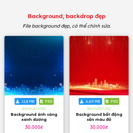
Background, backdrop đẹp
File background đẹp, có thể chỉnh sửa.
11,8 MB
PSD
6,69 MB
PSD
BACKGROUND
BACKGROUND
Background ánh sáng
Background bất động
xanh dương
sản màu đỏ
30.000
₫
30.000
₫