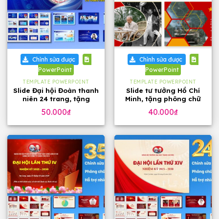
Chỉnh sửa được
Chỉnh sửa được
PowerPoint
PowerPoint
TEMPLATE POWERPOINT
TEMPLATE POWERPOINT
Slide Đại hội Đoàn thanh
Slide tư tưởng Hồ Chí
niên 24 trang, tặng
Minh, tặng phông chữ
phông chữ
đẹp
50.000
₫
40.000
₫