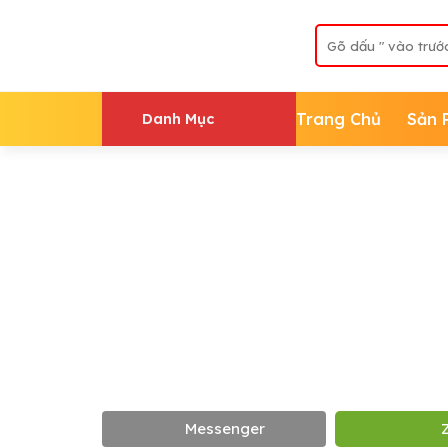
Skip
Tìm
to
kiếm:
content
Trang Chủ
Sản 
Danh Mục
Messenger