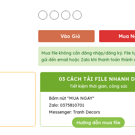
Vào Giỏ
Mua N
Mua file không cần đăng nhập/đăng ký. File t
gửi đến email hoặc Zalo khi thanh toán thành 
RS?
03 CÁCH TẢI FILE NHANH D
t lọc
Tiết kiệm thời gian, công sức
Bấm nút "MUA NGAY"
Zalo: 0375810701
Messenger: Tranh Decors
Hướng dẫn mua file