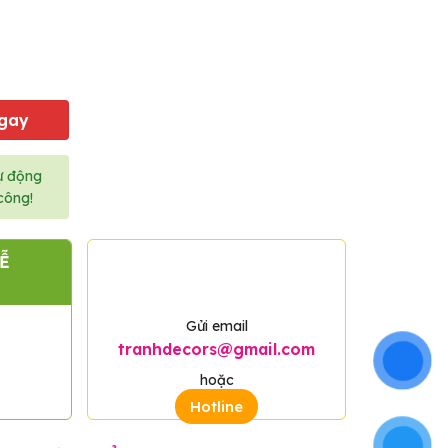
gay
ự động
công!
Ễ
HỖ TRỢ 24/7
Hỗ trợ mọi nơi, mọi vấn đề
Gửi email
tranhdecors@gmail.com
hoặc
Hotline