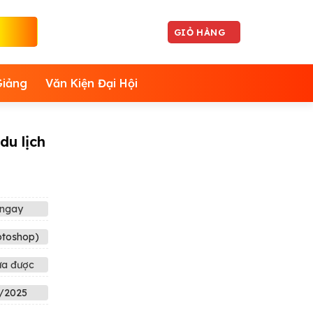
GIỎ HÀNG
Giảng
Văn Kiện Đại Hội
du lịch
ngay
otoshop)
ửa được
/2025