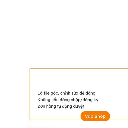
TẠI SAO CHỌN TRANH DECO
Chúng tôi cung cấp sản phẩm được chấ
Là file gốc, chỉnh sữa dễ dàng
Không cần đăng nhập/đăng ký
Đơn hàng tự động duyệt
Vào Shop