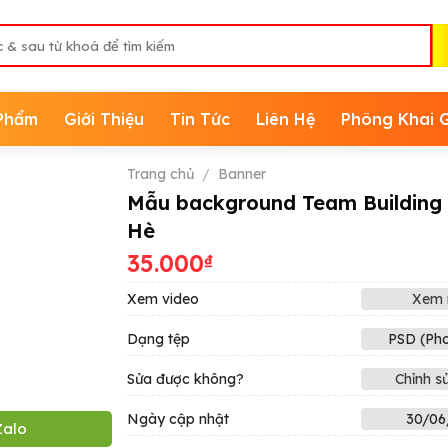
Phẩm
Giới Thiệu
Tin Tức
Liên Hệ
Phông Khai 
Trang chủ
/
Banner
Mẫu background Team Building 
Hè
35.000
₫
Xem video
Xem 
Dạng tệp
PSD (Ph
Sửa được không?
Chỉnh s
Ngày cập nhật
30/06
Zalo