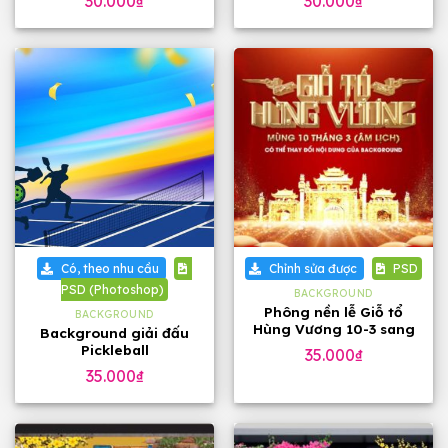
30.000
₫
30.000
₫
Có, theo nhu cầu
Chỉnh sửa được
PSD
PSD (Photoshop)
BACKGROUND
Phông nền lễ Giỗ tổ
BACKGROUND
Hùng Vương 10-3 sang
Background giải đấu
trọng
Pickleball
35.000
₫
35.000
₫