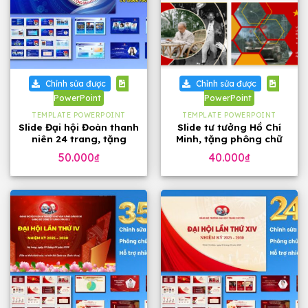
Chỉnh sửa được
Chỉnh sửa được
PowerPoint
PowerPoint
TEMPLATE POWERPOINT
TEMPLATE POWERPOINT
Slide Đại hội Đoàn thanh
Slide tư tưởng Hồ Chí
niên 24 trang, tặng
Minh, tặng phông chữ
phông chữ
đẹp
50.000
₫
40.000
₫