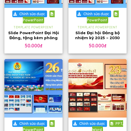
Chỉnh sửa được
Chỉnh sửa được
PowerPoint
PowerPoint
TEMPLATE POWERPOINT
TEMPLATE POWERPOINT
Slide PowerPoint Đại Hội
Slide Đại hội Đảng bộ
Đảng, tặng kèm phông
nhiệm kỳ 2025 – 2030
chữ
tặng phông chữ (24
50.000
₫
50.000
₫
slide)
Chỉnh sửa được
Chỉnh sửa được
PPT,
PowerPoint
Word