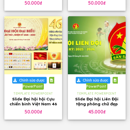
50.000
₫
50.000
₫
Chỉnh sửa được
Chỉnh sửa được
PowerPoint
PowerPoint
TEMPLATE POWERPOINT
TEMPLATE POWERPOINT
Slide Đại hội hội Cựu
Slide Đại hội Liên Đội
chiến binh Việt Nam 46
tặng phông chữ đẹp
trang, tặng phông chữ
50.000
₫
45.000
₫