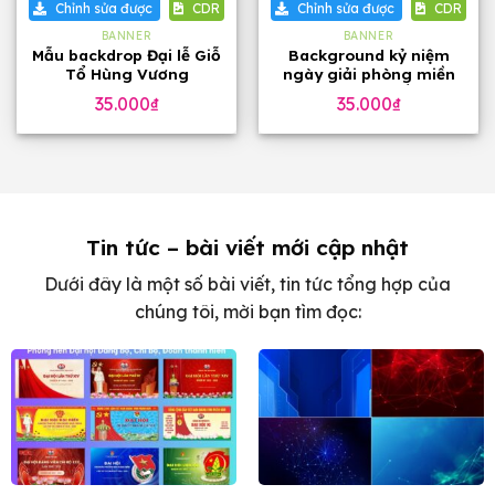
Chỉnh sửa được
CDR
Chỉnh sửa được
CDR
BANNER
BANNER
Mẫu backdrop Đại lễ Giỗ
Background kỷ niệm
Tổ Hùng Vương
ngày giải phòng miền
Nam toàn thắng
35.000
₫
35.000
₫
Tin tức – bài viết mới cập nhật
Dưới đây là một số bài viết, tin tức tổng hợp của
chúng tôi, mời bạn tìm đọc: