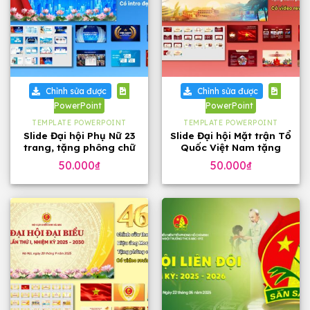
Chỉnh sửa được
Chỉnh sửa được
PowerPoint
PowerPoint
TEMPLATE POWERPOINT
TEMPLATE POWERPOINT
Slide Đại hội Phụ Nữ 23
Slide Đại hội Mặt trận Tổ
trang, tặng phông chữ
Quốc Việt Nam tặng
phông chữ (32 slide)
50.000
₫
50.000
₫