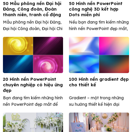
50 Mẫu phông nền Đại hội
50 Hình nền PowerPoint
Đảng, Công đoàn, Đoàn
công nghệ 3D kết hợp
thanh niên, tranh cổ động
Dots miễn phí
đẹp
Mẫu phông nền Đại hội Đảng,
Nếu bạn đang tìm kiếm những
Đại hội Công đoàn, Đại hội Chi
hình nền PowerPoint đẹp mắt,
bộ, Đại ...
hiện đại và mang ...
20 Hình nền PowerPoint
100 Hình nền gradient đẹp
chuyên nghiệp có hiệu ứng
cho thiết kế
đẹp
Bạn đang tìm kiếm những hình
Gradient – một trong những
nền PowerPoint đẹp mắt để
xu hướng thiết kế hiện đại
tạo ấn tượng mạnh ...
không bao giờ lỗi ...