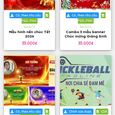
Có, theo nhu cầu
Có, theo nhu cầu
PSD, PNG
PSD, PNG
BANNER
BANNER
Mẫu hình nền chúc Tết
Combo 3 mẫu banner
2026
Chúc mừng Giáng Sinh
2025 đẹp
35.000
₫
35.000
₫
Có, theo nhu cầu
Chỉnh sửa được
CDR