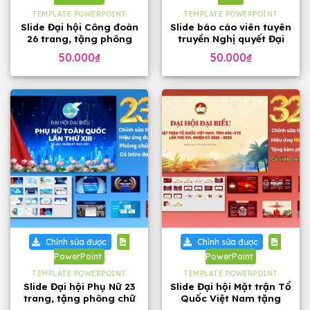
TEMPLATE POWERPOINT
TEMPLATE POWERPOINT
Slide Đại hội Công đoàn
Slide báo cáo viên tuyên
26 trang, tặng phông
truyền Nghị quyết Đại
chữ đẹp
hội 14 của Đảng, 23
50.000
₫
50.000
₫
trang
Chỉnh sửa được
Chỉnh sửa được
PowerPoint
PowerPoint
TEMPLATE POWERPOINT
TEMPLATE POWERPOINT
Slide Đại hội Phụ Nữ 23
Slide Đại hội Mặt trận Tổ
trang, tặng phông chữ
Quốc Việt Nam tặng
phông chữ (32 slide)