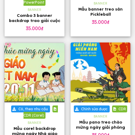
PowerPoint
BANNER
Mẫu banner treo sân
BANNER
Pickleball
Combo 3 banner
backdrop trao giải cuộc
35.000
₫
thi bản PowerPoint
35.000
₫
Có, theo nhu cầu
Chỉnh sửa được
CDR
CDR (Corel)
BANNER
Mẫu pano treo chào
BANNER
mừng ngày giải phóng
Mẫu corel backdrop
miền Nam 30-4
mừng ngày Nhà giáo