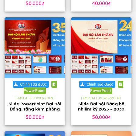
phông chữ
đẹp
50.000
₫
40.000
₫
Chỉnh sửa được
Chỉnh sửa được
PowerPoint
PowerPoint
TEMPLATE POWERPOINT
TEMPLATE POWERPOINT
Slide PowerPoint Đại Hội
Slide Đại hội Đảng bộ
Đảng, tặng kèm phông
nhiệm kỳ 2025 – 2030
chữ
tặng phông chữ (24
50.000
₫
50.000
₫
slide)