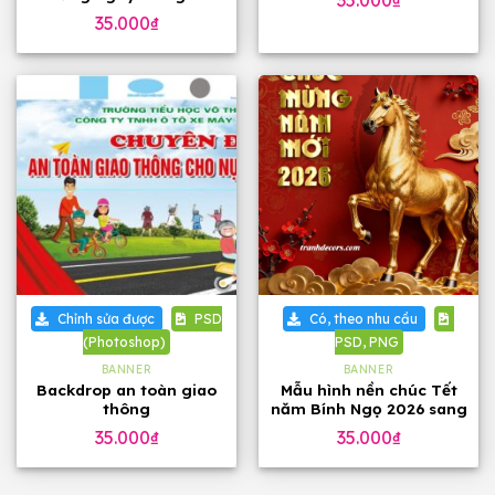
35.000
₫
Việt Nam 20-11
35.000
₫
Chỉnh sửa được
PSD
Có, theo nhu cầu
(Photoshop)
PSD, PNG
BANNER
BANNER
Backdrop an toàn giao
Mẫu hình nền chúc Tết
thông
năm Bính Ngọ 2026 sang
trọng
35.000
₫
35.000
₫