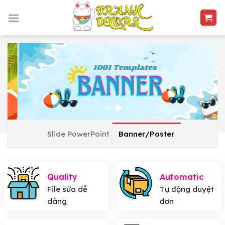
Skip
to
content
Slide PowerPoint
Banner/Poster
Quality
Automatic
File sửa dễ
Tự động duyệt
dàng
đơn