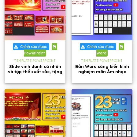
Chỉnh sửa được
Chỉnh sửa được
PowerPoint
Word
TEMPLATE POWERPOINT
TEMPLATE POWERPOINT
Slide vinh danh cá nhân
Bản Word sáng kiến kinh
và tập thể xuất sắc, tặng
nghiệm môn Âm nhạc
phông chữ
cấp THCS năm 2026