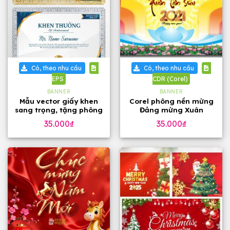
Có, theo nhu cầu
Có, theo nhu cầu
EPS
CDR (Corel)
BANNER
BANNER
Mẫu vector giấy khen
Corel phông nền mừng
sang trọng, tặng phông
Đảng mừng Xuân
chữ
35.000
₫
35.000
₫