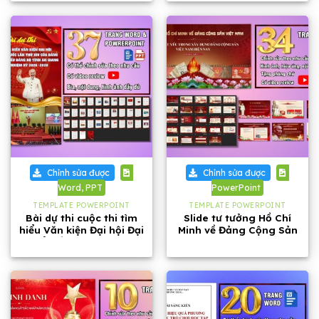
Chỉnh sửa được
Chỉnh sửa được
Word, PPT
PowerPoint
TEMPLATE POWERPOINT
TEMPLATE POWERPOINT
Bài dự thi cuộc thi tìm
Slide tư tưởng Hồ Chí
hiểu Văn kiện Đại hội Đại
Minh về Đảng Cộng Sản
biểu lần thứ XIV của
Việt Nam dài 34 trang
Đảng