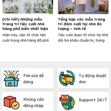
[Chi tiết] Những mẫu
Tổng hợp các mẫu trang
trang trí tiệc cưới nhà
trí đám cưới tại nhà ấn
hàng phổ biến nhất hiện
tượng – tinh tế
nay
Hiện nay, việc tổ chức tiệc
Tiệc cưới được tổ chức tại nhà
cưới trong nhà hàng đã phổ
đòi hỏi khẩu chuẩn bị, trang
biến và quen ...
trí phải ...
File sửa dễ
Tự động duyệt
dàng
đơn
Không cần
Support 24/7
đăng nhập