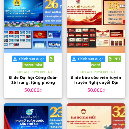
Chỉnh sửa được
Chỉnh sửa được
PPT,
PowerPoint
Word
TEMPLATE POWERPOINT
TEMPLATE POWERPOINT
Slide Đại hội Công đoàn
Slide báo cáo viên tuyên
26 trang, tặng phông
truyền Nghị quyết Đại
chữ đẹp
hội 14 của Đảng, 23
50.000
₫
50.000
₫
trang