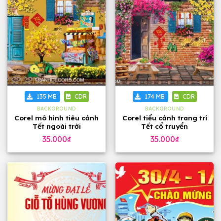
135 MB
CDR
174 MB
CDR
BACKGROUND
BACKGROUND
Corel mô hình tiêu cảnh
Corel tiểu cảnh trang trí
Tết ngoài trời
Tết cổ truyển
35.000
₫
35.000
₫