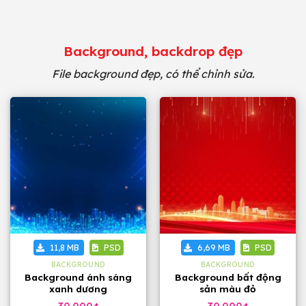
Background, backdrop đẹp
File background đẹp, có thể chỉnh sửa.
11,8 MB
PSD
6,69 MB
PSD
BACKGROUND
BACKGROUND
Background ánh sáng
Background bất động
xanh dương
sản màu đỏ