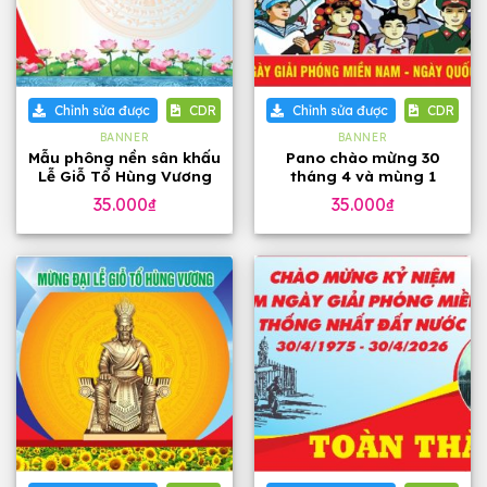
Chỉnh sửa được
CDR
Chỉnh sửa được
CDR
BANNER
BANNER
Mẫu phông nền sân khấu
Pano chào mừng 30
Lễ Giỗ Tổ Hùng Vương
tháng 4 và mùng 1
10 tháng 3
tháng 5
35.000
₫
35.000
₫