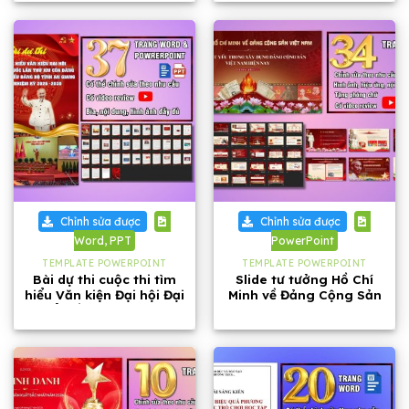
Chỉnh sửa được
Chỉnh sửa được
Word, PPT
PowerPoint
TEMPLATE POWERPOINT
TEMPLATE POWERPOINT
Bài dự thi cuộc thi tìm
Slide tư tưởng Hồ Chí
hiểu Văn kiện Đại hội Đại
Minh về Đảng Cộng Sản
biểu lần thứ XIV của
Việt Nam dài 34 trang
Đảng