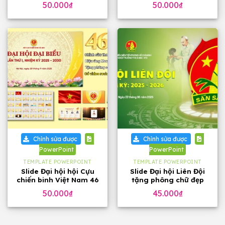
50.000
₫
50.000
₫
Chỉnh sửa được
Chỉnh sửa được
PowerPoint
PowerPoint
TEMPLATE POWERPOINT
TEMPLATE POWERPOINT
Slide Đại hội hội Cựu
Slide Đại hội Liên Đội
chiến binh Việt Nam 46
tặng phông chữ đẹp
trang, tặng phông chữ
50.000
₫
45.000
₫