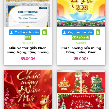
Có, theo nhu cầu
Có, theo nhu cầu
EPS
CDR (Corel)
BANNER
BANNER
Mẫu vector giấy khen
Corel phông nền mừng
sang trọng, tặng phông
Đảng mừng Xuân
chữ
35.000
₫
35.000
₫