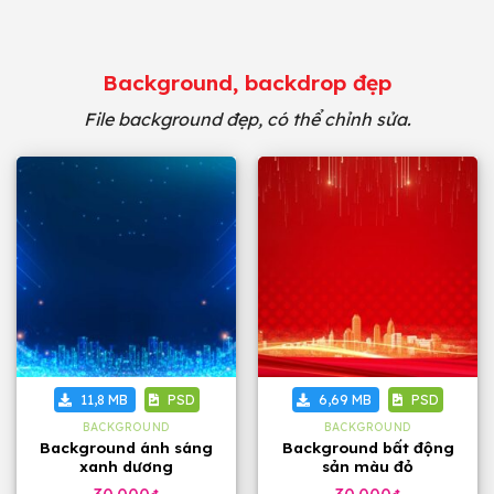
Background, backdrop đẹp
File background đẹp, có thể chỉnh sửa.
11,8 MB
PSD
6,69 MB
PSD
BACKGROUND
BACKGROUND
Background ánh sáng
Background bất động
xanh dương
sản màu đỏ