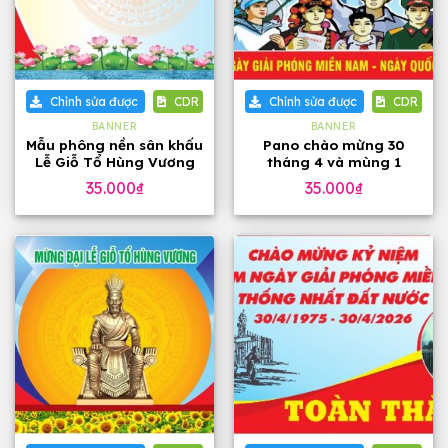
Chỉnh sửa được
CDR
Chỉnh sửa được
CDR
BANNER
BANNER
Mẫu phông nền sân khấu
Pano chào mừng 30
Lễ Giỗ Tổ Hùng Vương
tháng 4 và mùng 1
10 tháng 3
tháng 5
35.000
₫
35.000
₫