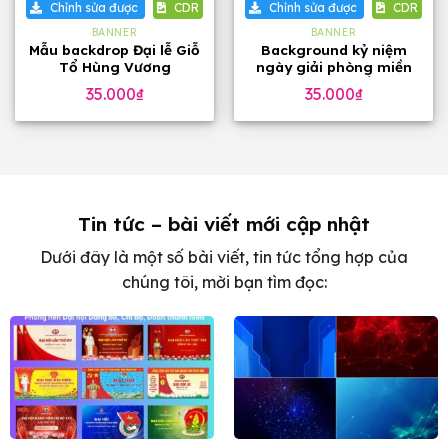
Chỉnh sửa được
CDR
Chỉnh sửa được
CDR
BANNER
BANNER
Mẫu backdrop Đại lễ Giỗ
Background kỷ niệm
Tổ Hùng Vương
ngày giải phòng miền
Nam toàn thắng
35.000
₫
35.000
₫
Tin tức – bài viết mới cập nhật
Dưới đây là một số bài viết, tin tức tổng hợp của
chúng tôi, mời bạn tìm đọc: