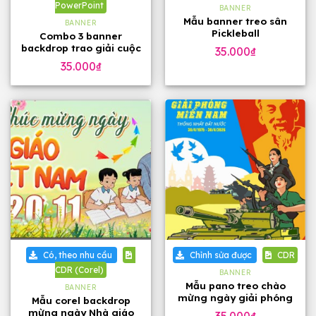
PowerPoint
BANNER
Mẫu banner treo sân
BANNER
Pickleball
Combo 3 banner
backdrop trao giải cuộc
35.000
₫
thi bản PowerPoint
35.000
₫
Có, theo nhu cầu
Chỉnh sửa được
CDR
CDR (Corel)
BANNER
Mẫu pano treo chào
BANNER
mừng ngày giải phóng
Mẫu corel backdrop
miền Nam 30-4
mừng ngày Nhà giáo