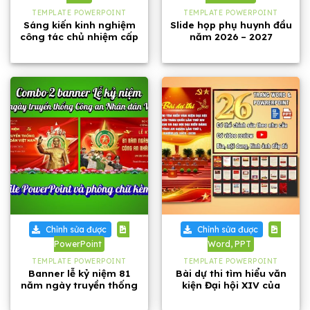
TEMPLATE POWERPOINT
TEMPLATE POWERPOINT
Sáng kiến kinh nghiệm
Slide họp phụ huynh đầu
công tác chủ nhiệm cấp
năm 2026 – 2027
1, năm 2026
Chỉnh sửa được
Chỉnh sửa được
PowerPoint
Word, PPT
TEMPLATE POWERPOINT
TEMPLATE POWERPOINT
Banner lễ kỷ niệm 81
Bài dự thi tìm hiểu văn
năm ngày truyền thống
kiện Đại hội XIV của
Công an Nhân dân Việt
Đảng và Đại hội Đảng bộ
Nam
tỉnh An Giang