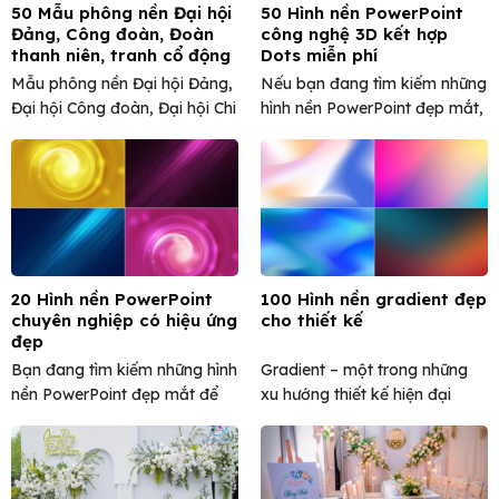
50 Mẫu phông nền Đại hội
50 Hình nền PowerPoint
Đảng, Công đoàn, Đoàn
công nghệ 3D kết hợp
thanh niên, tranh cổ động
Dots miễn phí
đẹp
Mẫu phông nền Đại hội Đảng,
Nếu bạn đang tìm kiếm những
Đại hội Công đoàn, Đại hội Chi
hình nền PowerPoint đẹp mắt,
bộ, Đại ...
hiện đại và mang ...
20 Hình nền PowerPoint
100 Hình nền gradient đẹp
chuyên nghiệp có hiệu ứng
cho thiết kế
đẹp
Bạn đang tìm kiếm những hình
Gradient – một trong những
nền PowerPoint đẹp mắt để
xu hướng thiết kế hiện đại
tạo ấn tượng mạnh ...
không bao giờ lỗi ...