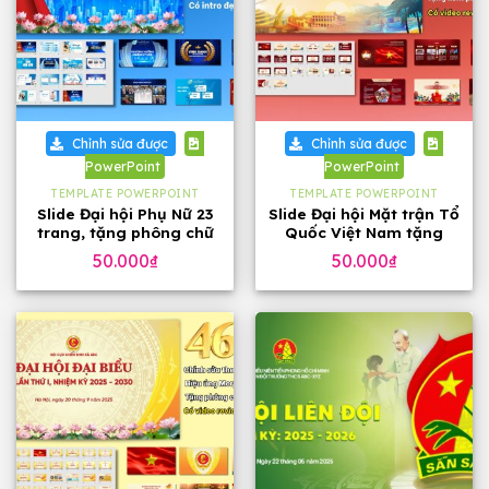
Chỉnh sửa được
Chỉnh sửa được
PowerPoint
PowerPoint
TEMPLATE POWERPOINT
TEMPLATE POWERPOINT
Slide Đại hội Phụ Nữ 23
Slide Đại hội Mặt trận Tổ
trang, tặng phông chữ
Quốc Việt Nam tặng
phông chữ (32 slide)
50.000
₫
50.000
₫