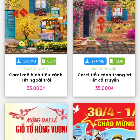
135 MB
CDR
174 MB
CDR
BACKGROUND
BACKGROUND
Corel mô hình tiêu cảnh
Corel tiểu cảnh trang trí
Tết ngoài trời
Tết cổ truyển
35.000
₫
35.000
₫