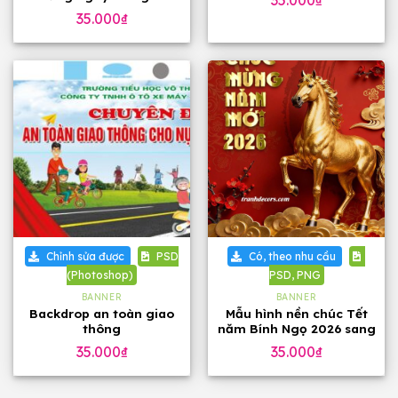
35.000
₫
Việt Nam 20-11
35.000
₫
Chỉnh sửa được
PSD
Có, theo nhu cầu
(Photoshop)
PSD, PNG
BANNER
BANNER
Backdrop an toàn giao
Mẫu hình nền chúc Tết
thông
năm Bính Ngọ 2026 sang
trọng
35.000
₫
35.000
₫