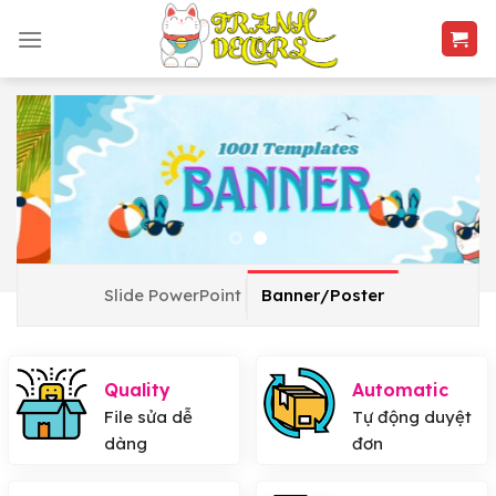
Skip
to
content
Slide PowerPoint
Banner/Poster
Quality
Automatic
File sửa dễ
Tự động duyệt
dàng
đơn