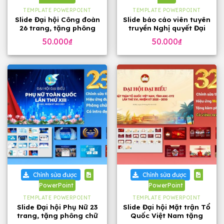
TEMPLATE POWERPOINT
TEMPLATE POWERPOINT
Slide Đại hội Công đoàn
Slide báo cáo viên tuyên
26 trang, tặng phông
truyền Nghị quyết Đại
chữ đẹp
hội 14 của Đảng, 23
50.000
₫
50.000
₫
trang
Chỉnh sửa được
Chỉnh sửa được
PowerPoint
PowerPoint
TEMPLATE POWERPOINT
TEMPLATE POWERPOINT
Slide Đại hội Phụ Nữ 23
Slide Đại hội Mặt trận Tổ
trang, tặng phông chữ
Quốc Việt Nam tặng
phông chữ (32 slide)