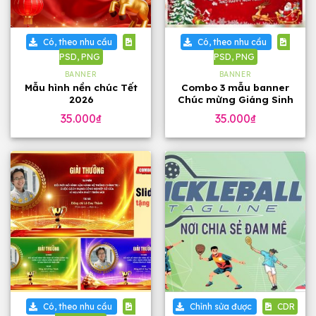
Có, theo nhu cầu
Có, theo nhu cầu
PSD, PNG
PSD, PNG
BANNER
BANNER
Mẫu hình nền chúc Tết
Combo 3 mẫu banner
2026
Chúc mừng Giáng Sinh
2025 đẹp
35.000
₫
35.000
₫
Có, theo nhu cầu
Chỉnh sửa được
CDR