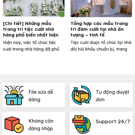
[Chi tiết] Những mẫu
Tổng hợp các mẫu trang
trang trí tiệc cưới nhà
trí đám cưới tại nhà ấn
hàng phổ biến nhất hiện
tượng – tinh tế
nay
Hiện nay, việc tổ chức tiệc
Tiệc cưới được tổ chức tại nhà
cưới trong nhà hàng đã phổ
đòi hỏi khẩu chuẩn bị, trang
biến và quen ...
trí phải ...
File sửa dễ
Tự động duyệt
dàng
đơn
Không cần
Support 24/7
đăng nhập