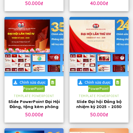
phông chữ
đẹp
50.000
₫
40.000
₫
Chỉnh sửa được
Chỉnh sửa được
PowerPoint
PowerPoint
TEMPLATE POWERPOINT
TEMPLATE POWERPOINT
Slide PowerPoint Đại Hội
Slide Đại hội Đảng bộ
Đảng, tặng kèm phông
nhiệm kỳ 2025 – 2030
chữ
tặng phông chữ (24
50.000
₫
50.000
₫
slide)