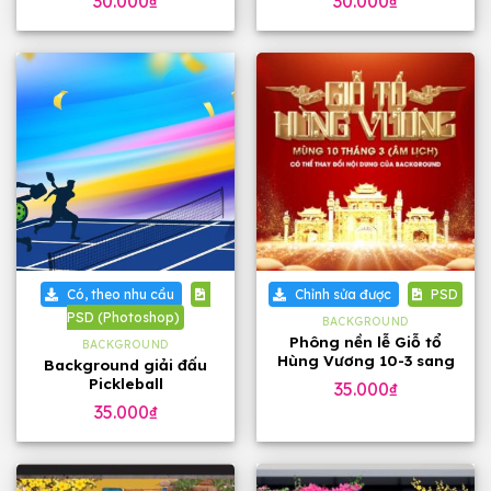
30.000
₫
30.000
₫
Có, theo nhu cầu
Chỉnh sửa được
PSD
PSD (Photoshop)
BACKGROUND
Phông nền lễ Giỗ tổ
BACKGROUND
Hùng Vương 10-3 sang
Background giải đấu
trọng
Pickleball
35.000
₫
35.000
₫