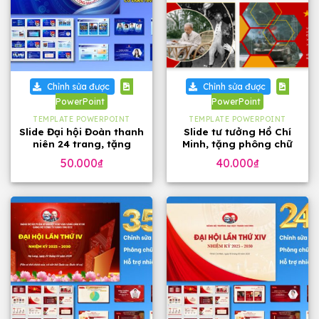
Chỉnh sửa được
Chỉnh sửa được
PowerPoint
PowerPoint
TEMPLATE POWERPOINT
TEMPLATE POWERPOINT
Slide Đại hội Đoàn thanh
Slide tư tưởng Hồ Chí
niên 24 trang, tặng
Minh, tặng phông chữ
phông chữ
đẹp
50.000
₫
40.000
₫