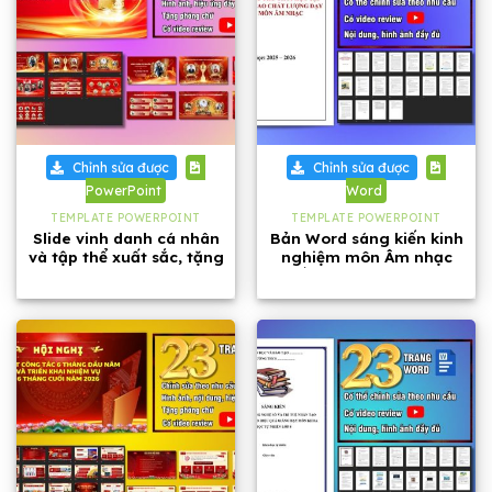
Chỉnh sửa được
Chỉnh sửa được
PowerPoint
Word
TEMPLATE POWERPOINT
TEMPLATE POWERPOINT
Slide vinh danh cá nhân
Bản Word sáng kiến kinh
và tập thể xuất sắc, tặng
nghiệm môn Âm nhạc
phông chữ
cấp THCS năm 2026