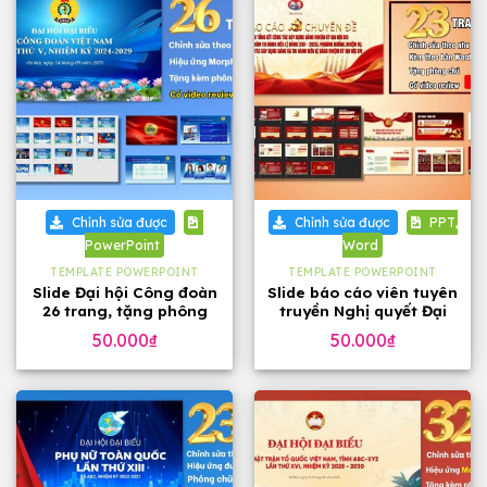
Chỉnh sửa được
Chỉnh sửa được
PPT,
PowerPoint
Word
TEMPLATE POWERPOINT
TEMPLATE POWERPOINT
Slide Đại hội Công đoàn
Slide báo cáo viên tuyên
26 trang, tặng phông
truyền Nghị quyết Đại
chữ đẹp
hội 14 của Đảng, 23
50.000
₫
50.000
₫
trang