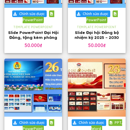
Chỉnh sửa được
Chỉnh sửa được
PowerPoint
PowerPoint
TEMPLATE POWERPOINT
TEMPLATE POWERPOINT
Slide PowerPoint Đại Hội
Slide Đại hội Đảng bộ
Đảng, tặng kèm phông
nhiệm kỳ 2025 – 2030
chữ
tặng phông chữ (24
50.000
₫
50.000
₫
slide)
Chỉnh sửa được
Chỉnh sửa được
PPT,
PowerPoint
Word