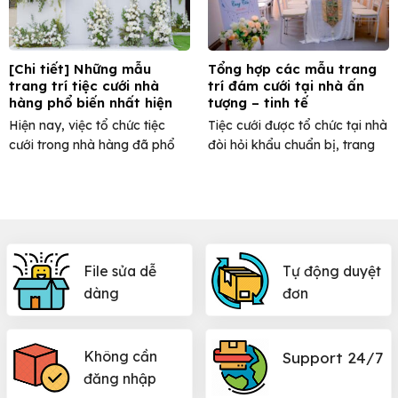
[Chi tiết] Những mẫu
Tổng hợp các mẫu trang
trang trí tiệc cưới nhà
trí đám cưới tại nhà ấn
hàng phổ biến nhất hiện
tượng – tinh tế
nay
Hiện nay, việc tổ chức tiệc
Tiệc cưới được tổ chức tại nhà
cưới trong nhà hàng đã phổ
đòi hỏi khẩu chuẩn bị, trang
biến và quen ...
trí phải ...
File sửa dễ
Tự động duyệt
dàng
đơn
Không cần
Support 24/7
đăng nhập