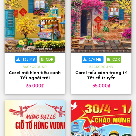
135 MB
CDR
174 MB
CDR
BACKGROUND
BACKGROUND
Corel mô hình tiêu cảnh
Corel tiểu cảnh trang trí
Tết ngoài trời
Tết cổ truyển
35.000
₫
35.000
₫