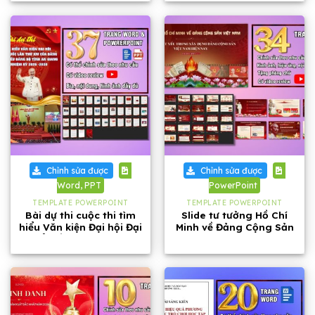
Chỉnh sửa được
Chỉnh sửa được
Word, PPT
PowerPoint
TEMPLATE POWERPOINT
TEMPLATE POWERPOINT
Bài dự thi cuộc thi tìm
Slide tư tưởng Hồ Chí
hiểu Văn kiện Đại hội Đại
Minh về Đảng Cộng Sản
biểu lần thứ XIV của
Việt Nam dài 34 trang
Đảng