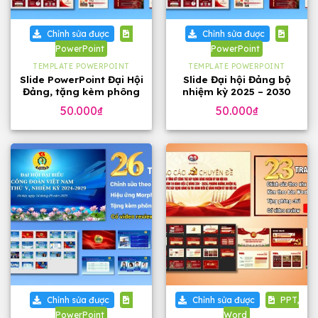
Chỉnh sửa được
Chỉnh sửa được
PowerPoint
PowerPoint
TEMPLATE POWERPOINT
TEMPLATE POWERPOINT
Slide PowerPoint Đại Hội
Slide Đại hội Đảng bộ
Đảng, tặng kèm phông
nhiệm kỳ 2025 – 2030
chữ
tặng phông chữ (24
50.000
₫
50.000
₫
slide)
Chỉnh sửa được
Chỉnh sửa được
PPT,
PowerPoint
Word