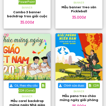
PowerPoint
BANNER
Mẫu banner treo sân
BANNER
Pickleball
Combo 3 banner
backdrop trao giải cuộc
35.000
₫
thi bản PowerPoint
35.000
₫
Có, theo nhu cầu
Chỉnh sửa được
CDR
CDR (Corel)
BANNER
Mẫu pano treo chào
BANNER
mừng ngày giải phóng
Mẫu corel backdrop
miền Nam 30-4
mừng ngày Nhà giáo