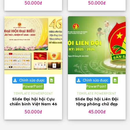
50.000
₫
50.000
₫
Chỉnh sửa được
Chỉnh sửa được
PowerPoint
PowerPoint
TEMPLATE POWERPOINT
TEMPLATE POWERPOINT
Slide Đại hội hội Cựu
Slide Đại hội Liên Đội
chiến binh Việt Nam 46
tặng phông chữ đẹp
trang, tặng phông chữ
50.000
₫
45.000
₫