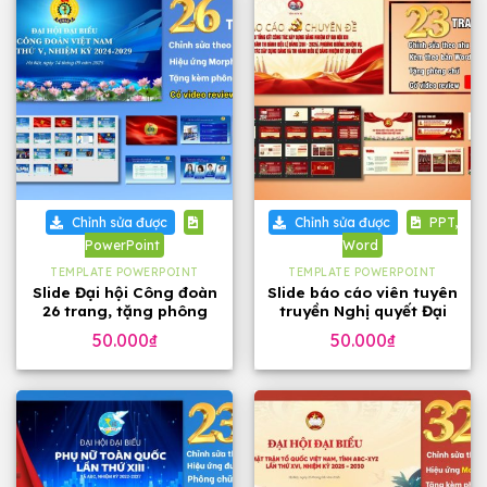
Chỉnh sửa được
Chỉnh sửa được
PPT,
PowerPoint
Word
TEMPLATE POWERPOINT
TEMPLATE POWERPOINT
Slide Đại hội Công đoàn
Slide báo cáo viên tuyên
26 trang, tặng phông
truyền Nghị quyết Đại
chữ đẹp
hội 14 của Đảng, 23
50.000
₫
50.000
₫
trang