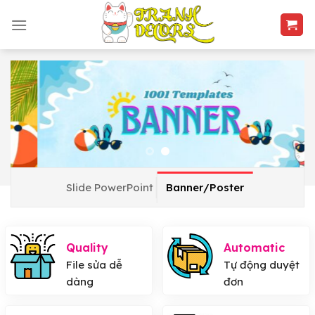
Skip
to
content
Slide PowerPoint
Banner/Poster
Quality
Automatic
File sửa dễ
Tự động duyệt
dàng
đơn