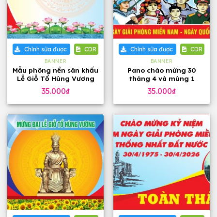
Chỉnh sửa được
CDR
Chỉnh sửa được
CDR
BANNER
BANNER
Mẫu phông nền sân khấu
Pano chào mừng 30
Lễ Giỗ Tổ Hùng Vương
tháng 4 và mùng 1
10 tháng 3
tháng 5
35.000
₫
35.000
₫