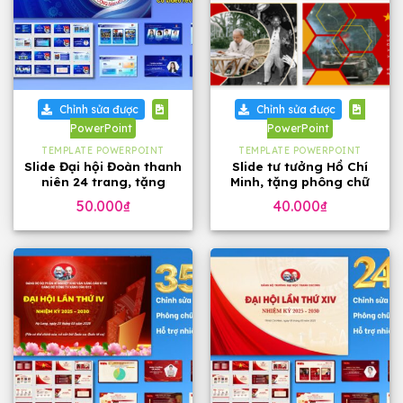
Chỉnh sửa được
Chỉnh sửa được
PowerPoint
PowerPoint
TEMPLATE POWERPOINT
TEMPLATE POWERPOINT
Slide Đại hội Đoàn thanh
Slide tư tưởng Hồ Chí
niên 24 trang, tặng
Minh, tặng phông chữ
phông chữ
đẹp
50.000
₫
40.000
₫