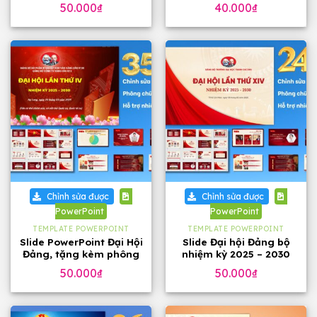
phông chữ
đẹp
50.000
₫
40.000
₫
Chỉnh sửa được
Chỉnh sửa được
PowerPoint
PowerPoint
TEMPLATE POWERPOINT
TEMPLATE POWERPOINT
Slide PowerPoint Đại Hội
Slide Đại hội Đảng bộ
Đảng, tặng kèm phông
nhiệm kỳ 2025 – 2030
chữ
tặng phông chữ (24
50.000
₫
50.000
₫
slide)