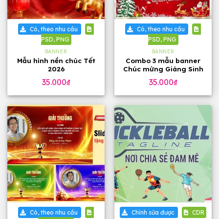
Có, theo nhu cầu
Có, theo nhu cầu
PSD, PNG
PSD, PNG
BANNER
BANNER
Mẫu hình nền chúc Tết
Combo 3 mẫu banner
2026
Chúc mừng Giáng Sinh
2025 đẹp
35.000
₫
35.000
₫
Có, theo nhu cầu
Chỉnh sửa được
CDR