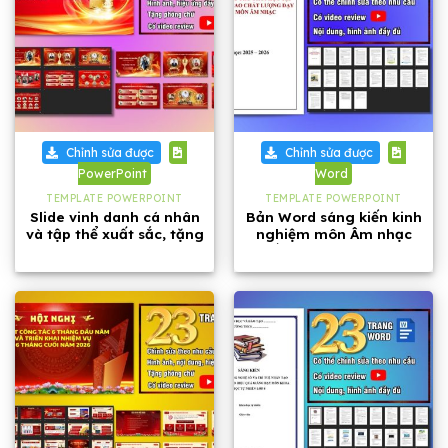
Chỉnh sửa được
Chỉnh sửa được
PowerPoint
Word
TEMPLATE POWERPOINT
TEMPLATE POWERPOINT
Slide vinh danh cá nhân
Bản Word sáng kiến kinh
và tập thể xuất sắc, tặng
nghiệm môn Âm nhạc
phông chữ
cấp THCS năm 2026