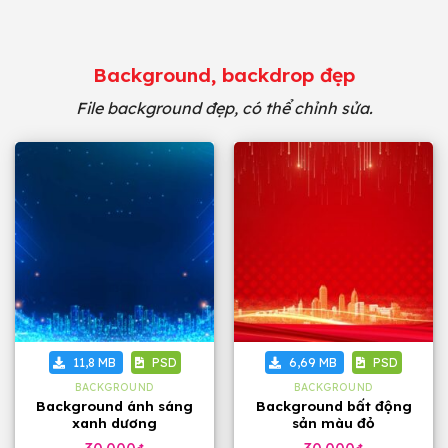
Background, backdrop đẹp
File background đẹp, có thể chỉnh sửa.
11,8 MB
PSD
6,69 MB
PSD
BACKGROUND
BACKGROUND
Background ánh sáng
Background bất động
xanh dương
sản màu đỏ