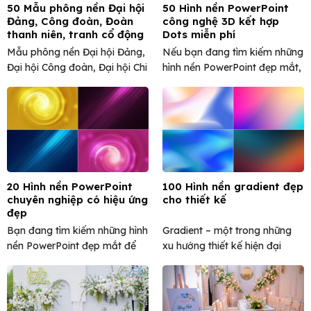
50 Mẫu phông nền Đại hội
50 Hình nền PowerPoint
Đảng, Công đoàn, Đoàn
công nghệ 3D kết hợp
thanh niên, tranh cổ động
Dots miễn phí
đẹp
Mẫu phông nền Đại hội Đảng,
Nếu bạn đang tìm kiếm những
Đại hội Công đoàn, Đại hội Chi
hình nền PowerPoint đẹp mắt,
bộ, Đại ...
hiện đại và mang ...
20 Hình nền PowerPoint
100 Hình nền gradient đẹp
chuyên nghiệp có hiệu ứng
cho thiết kế
đẹp
Bạn đang tìm kiếm những hình
Gradient – một trong những
nền PowerPoint đẹp mắt để
xu hướng thiết kế hiện đại
tạo ấn tượng mạnh ...
không bao giờ lỗi ...