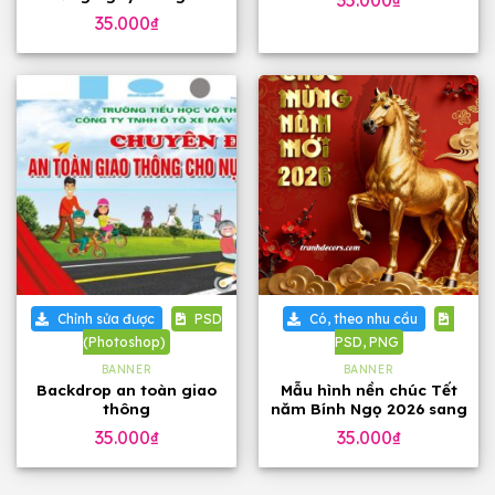
35.000
₫
Việt Nam 20-11
35.000
₫
Chỉnh sửa được
PSD
Có, theo nhu cầu
(Photoshop)
PSD, PNG
BANNER
BANNER
Backdrop an toàn giao
Mẫu hình nền chúc Tết
thông
năm Bính Ngọ 2026 sang
trọng
35.000
₫
35.000
₫