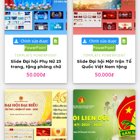
Chỉnh sửa được
Chỉnh sửa được
PowerPoint
PowerPoint
TEMPLATE POWERPOINT
TEMPLATE POWERPOINT
Slide Đại hội Phụ Nữ 23
Slide Đại hội Mặt trận Tổ
trang, tặng phông chữ
Quốc Việt Nam tặng
phông chữ (32 slide)
50.000
₫
50.000
₫