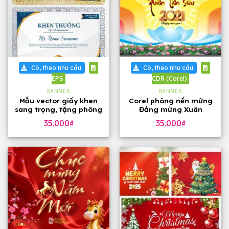
Có, theo nhu cầu
Có, theo nhu cầu
EPS
CDR (Corel)
BANNER
BANNER
Mẫu vector giấy khen
Corel phông nền mừng
sang trọng, tặng phông
Đảng mừng Xuân
chữ
35.000
₫
35.000
₫