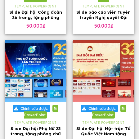
TEMPLATE POWERPOINT
TEMPLATE POWERPOINT
Slide Đại hội Công đoàn
Slide báo cáo viên tuyên
26 trang, tặng phông
truyền Nghị quyết Đại
chữ đẹp
hội 14 của Đảng, 23
50.000
₫
50.000
₫
trang
Chỉnh sửa được
Chỉnh sửa được
PowerPoint
PowerPoint
TEMPLATE POWERPOINT
TEMPLATE POWERPOINT
Slide Đại hội Phụ Nữ 23
Slide Đại hội Mặt trận Tổ
trang, tặng phông chữ
Quốc Việt Nam tặng
phông chữ (32 slide)