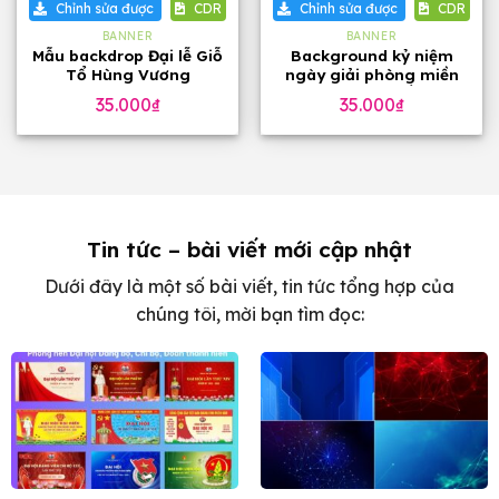
Chỉnh sửa được
CDR
Chỉnh sửa được
CDR
BANNER
BANNER
Mẫu backdrop Đại lễ Giỗ
Background kỷ niệm
Tổ Hùng Vương
ngày giải phòng miền
Nam toàn thắng
35.000
₫
35.000
₫
Tin tức – bài viết mới cập nhật
Dưới đây là một số bài viết, tin tức tổng hợp của
chúng tôi, mời bạn tìm đọc: