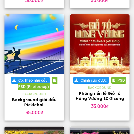
30.000
₫
30.000
₫
Có, theo nhu cầu
Chỉnh sửa được
PSD
PSD (Photoshop)
BACKGROUND
Phông nền lễ Giỗ tổ
BACKGROUND
Hùng Vương 10-3 sang
Background giải đấu
trọng
Pickleball
35.000
₫
35.000
₫