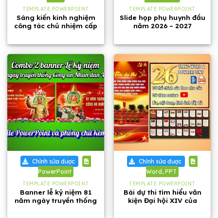
TEMPLATE POWERPOINT
TEMPLATE POWERPOINT
Sáng kiến kinh nghiệm
Slide họp phụ huynh đầu
công tác chủ nhiệm cấp
năm 2026 – 2027
1, năm 2026
Chỉnh sửa được
Chỉnh sửa được
PowerPoint
Word, PPT
TEMPLATE POWERPOINT
TEMPLATE POWERPOINT
Banner lễ kỷ niệm 81
Bài dự thi tìm hiểu văn
năm ngày truyền thống
kiện Đại hội XIV của
Công an Nhân dân Việt
Đảng và Đại hội Đảng bộ
Nam
tỉnh An Giang