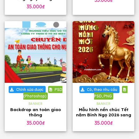
35.000
₫
Việt Nam 20-11
35.000
₫
Chỉnh sửa được
PSD
Có, theo nhu cầu
(Photoshop)
PSD, PNG
BANNER
BANNER
Backdrop an toàn giao
Mẫu hình nền chúc Tết
thông
năm Bính Ngọ 2026 sang
trọng
35.000
₫
35.000
₫