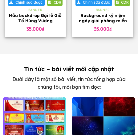
Chỉnh sửa được
CDR
Chỉnh sửa được
CDR
BANNER
BANNER
Mẫu backdrop Đại lễ Giỗ
Background kỷ niệm
Tổ Hùng Vương
ngày giải phòng miền
Nam toàn thắng
35.000
₫
35.000
₫
Tin tức – bài viết mới cập nhật
Dưới đây là một số bài viết, tin tức tổng hợp của
chúng tôi, mời bạn tìm đọc: