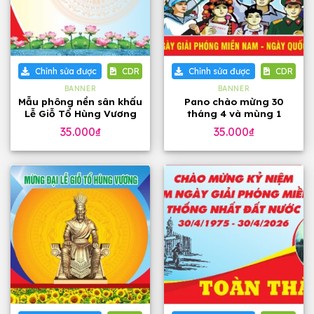
Chỉnh sửa được
CDR
Chỉnh sửa được
CDR
BANNER
BANNER
Mẫu phông nền sân khấu
Pano chào mừng 30
Lễ Giỗ Tổ Hùng Vương
tháng 4 và mùng 1
10 tháng 3
tháng 5
35.000
₫
35.000
₫