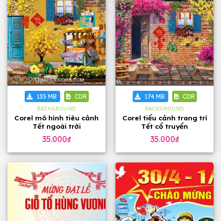
135 MB
CDR
174 MB
CDR
BACKGROUND
BACKGROUND
Corel mô hình tiêu cảnh
Corel tiểu cảnh trang trí
Tết ngoài trời
Tết cổ truyển
35.000
₫
35.000
₫