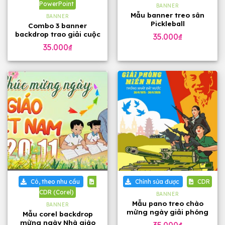
PowerPoint
BANNER
Mẫu banner treo sân
BANNER
Pickleball
Combo 3 banner
backdrop trao giải cuộc
35.000
₫
thi bản PowerPoint
35.000
₫
Có, theo nhu cầu
Chỉnh sửa được
CDR
CDR (Corel)
BANNER
Mẫu pano treo chào
BANNER
mừng ngày giải phóng
Mẫu corel backdrop
miền Nam 30-4
mừng ngày Nhà giáo