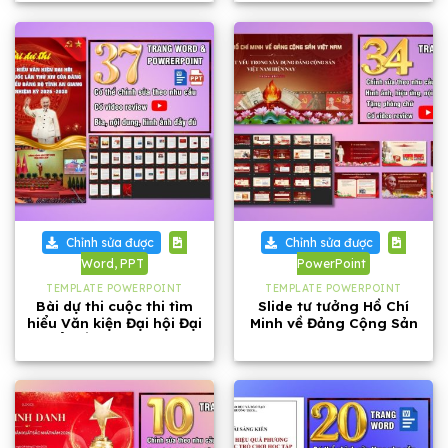
Chỉnh sửa được
Chỉnh sửa được
Word, PPT
PowerPoint
TEMPLATE POWERPOINT
TEMPLATE POWERPOINT
Bài dự thi cuộc thi tìm
Slide tư tưởng Hồ Chí
hiểu Văn kiện Đại hội Đại
Minh về Đảng Cộng Sản
biểu lần thứ XIV của
Việt Nam dài 34 trang
Đảng