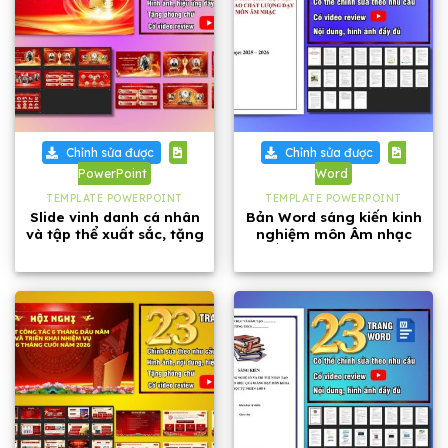
Chỉnh sửa được
Chỉnh sửa được
PowerPoint
Word
TEMPLATE POWERPOINT
TEMPLATE POWERPOINT
Slide vinh danh cá nhân
Bản Word sáng kiến kinh
và tập thể xuất sắc, tặng
nghiệm môn Âm nhạc
phông chữ
cấp THCS năm 2026