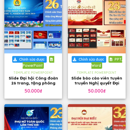
Chỉnh sửa được
Chỉnh sửa được
PPT,
PowerPoint
Word
TEMPLATE POWERPOINT
TEMPLATE POWERPOINT
Slide Đại hội Công đoàn
Slide báo cáo viên tuyên
26 trang, tặng phông
truyền Nghị quyết Đại
chữ đẹp
hội 14 của Đảng, 23
50.000
₫
50.000
₫
trang