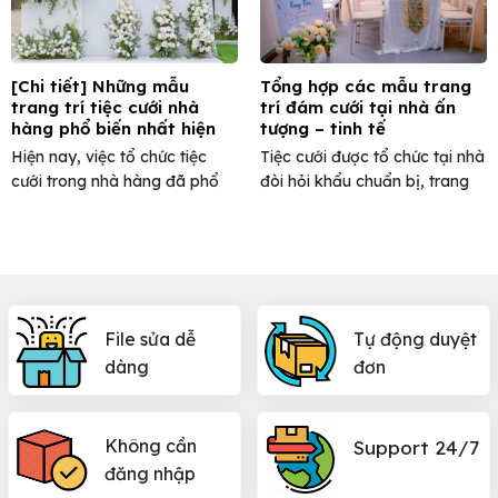
[Chi tiết] Những mẫu
Tổng hợp các mẫu trang
trang trí tiệc cưới nhà
trí đám cưới tại nhà ấn
hàng phổ biến nhất hiện
tượng – tinh tế
nay
Hiện nay, việc tổ chức tiệc
Tiệc cưới được tổ chức tại nhà
cưới trong nhà hàng đã phổ
đòi hỏi khẩu chuẩn bị, trang
biến và quen ...
trí phải ...
File sửa dễ
Tự động duyệt
dàng
đơn
Không cần
Support 24/7
đăng nhập