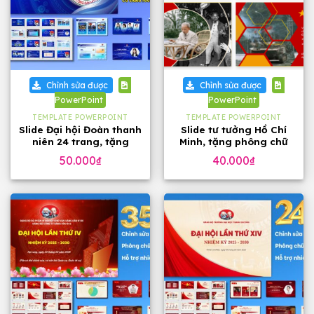
Chỉnh sửa được
Chỉnh sửa được
PowerPoint
PowerPoint
TEMPLATE POWERPOINT
TEMPLATE POWERPOINT
Slide Đại hội Đoàn thanh
Slide tư tưởng Hồ Chí
niên 24 trang, tặng
Minh, tặng phông chữ
phông chữ
đẹp
50.000
₫
40.000
₫