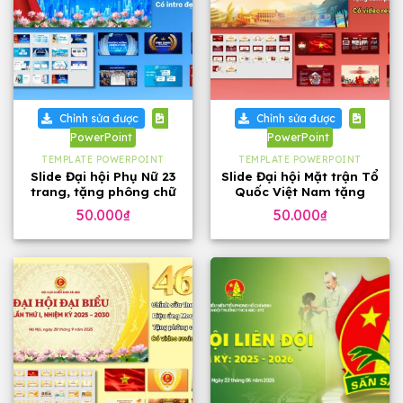
Chỉnh sửa được
Chỉnh sửa được
PowerPoint
PowerPoint
TEMPLATE POWERPOINT
TEMPLATE POWERPOINT
Slide Đại hội Phụ Nữ 23
Slide Đại hội Mặt trận Tổ
trang, tặng phông chữ
Quốc Việt Nam tặng
phông chữ (32 slide)
50.000
₫
50.000
₫