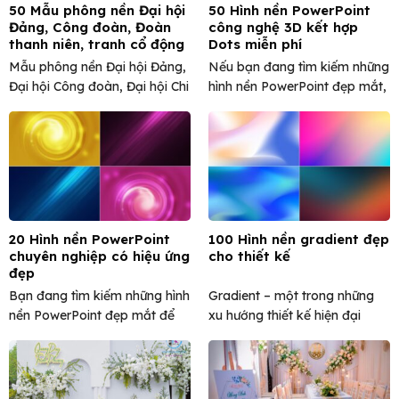
50 Mẫu phông nền Đại hội
50 Hình nền PowerPoint
Đảng, Công đoàn, Đoàn
công nghệ 3D kết hợp
thanh niên, tranh cổ động
Dots miễn phí
đẹp
Mẫu phông nền Đại hội Đảng,
Nếu bạn đang tìm kiếm những
Đại hội Công đoàn, Đại hội Chi
hình nền PowerPoint đẹp mắt,
bộ, Đại ...
hiện đại và mang ...
20 Hình nền PowerPoint
100 Hình nền gradient đẹp
chuyên nghiệp có hiệu ứng
cho thiết kế
đẹp
Bạn đang tìm kiếm những hình
Gradient – một trong những
nền PowerPoint đẹp mắt để
xu hướng thiết kế hiện đại
tạo ấn tượng mạnh ...
không bao giờ lỗi ...