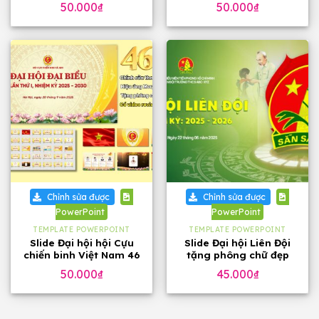
50.000
₫
50.000
₫
Chỉnh sửa được
Chỉnh sửa được
PowerPoint
PowerPoint
TEMPLATE POWERPOINT
TEMPLATE POWERPOINT
Slide Đại hội hội Cựu
Slide Đại hội Liên Đội
chiến binh Việt Nam 46
tặng phông chữ đẹp
trang, tặng phông chữ
50.000
₫
45.000
₫