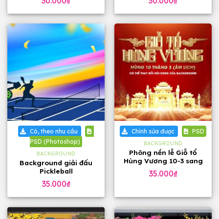
30.000
₫
30.000
₫
Có, theo nhu cầu
Chỉnh sửa được
PSD
PSD (Photoshop)
BACKGROUND
Phông nền lễ Giỗ tổ
BACKGROUND
Hùng Vương 10-3 sang
Background giải đấu
trọng
Pickleball
35.000
₫
35.000
₫