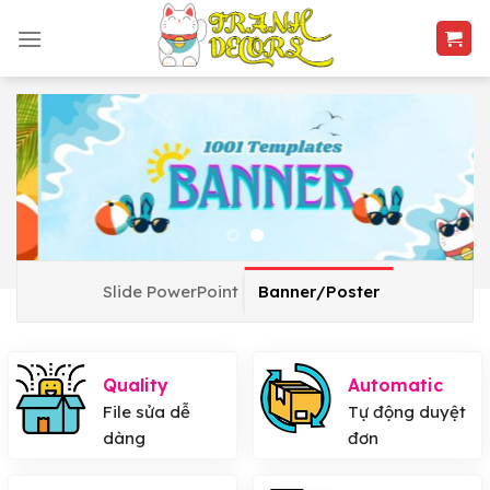
Skip
to
content
Slide PowerPoint
Banner/Poster
Quality
Automatic
File sửa dễ
Tự động duyệt
dàng
đơn