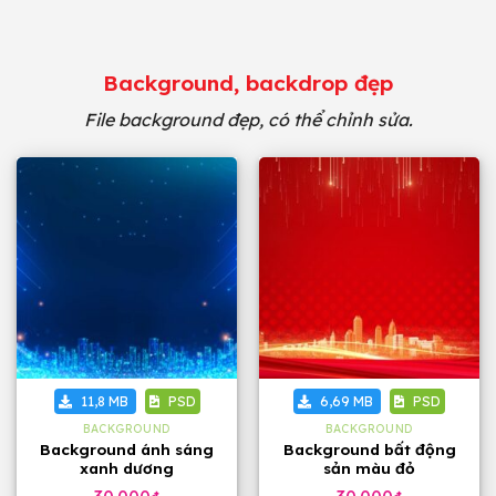
Background, backdrop đẹp
File background đẹp, có thể chỉnh sửa.
11,8 MB
PSD
6,69 MB
PSD
BACKGROUND
BACKGROUND
Background ánh sáng
Background bất động
xanh dương
sản màu đỏ