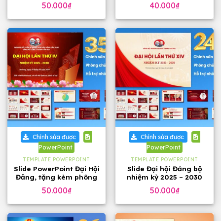
phông chữ
đẹp
50.000
₫
40.000
₫
Chỉnh sửa được
Chỉnh sửa được
PowerPoint
PowerPoint
TEMPLATE POWERPOINT
TEMPLATE POWERPOINT
Slide PowerPoint Đại Hội
Slide Đại hội Đảng bộ
Đảng, tặng kèm phông
nhiệm kỳ 2025 – 2030
chữ
tặng phông chữ (24
50.000
₫
50.000
₫
slide)