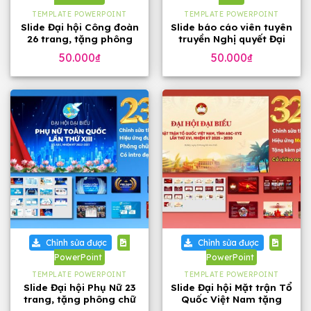
TEMPLATE POWERPOINT
TEMPLATE POWERPOINT
Slide Đại hội Công đoàn
Slide báo cáo viên tuyên
26 trang, tặng phông
truyền Nghị quyết Đại
chữ đẹp
hội 14 của Đảng, 23
50.000
₫
50.000
₫
trang
Chỉnh sửa được
Chỉnh sửa được
PowerPoint
PowerPoint
TEMPLATE POWERPOINT
TEMPLATE POWERPOINT
Slide Đại hội Phụ Nữ 23
Slide Đại hội Mặt trận Tổ
trang, tặng phông chữ
Quốc Việt Nam tặng
phông chữ (32 slide)