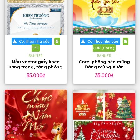
Có, theo nhu cầu
Có, theo nhu cầu
EPS
CDR (Corel)
BANNER
BANNER
Mẫu vector giấy khen
Corel phông nền mừng
sang trọng, tặng phông
Đảng mừng Xuân
chữ
35.000
₫
35.000
₫