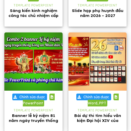
TEMPLATE POWERPOINT
TEMPLATE POWERPOINT
Sáng kiến kinh nghiệm
Slide họp phụ huynh đầu
công tác chủ nhiệm cấp
năm 2026 – 2027
1, năm 2026
Chỉnh sửa được
Chỉnh sửa được
PowerPoint
Word, PPT
TEMPLATE POWERPOINT
TEMPLATE POWERPOINT
Banner lễ kỷ niệm 81
Bài dự thi tìm hiểu văn
năm ngày truyền thống
kiện Đại hội XIV của
Công an Nhân dân Việt
Đảng và Đại hội Đảng bộ
Nam
tỉnh An Giang