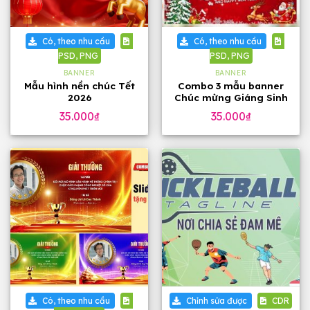
Có, theo nhu cầu
Có, theo nhu cầu
PSD, PNG
PSD, PNG
BANNER
BANNER
Mẫu hình nền chúc Tết
Combo 3 mẫu banner
2026
Chúc mừng Giáng Sinh
2025 đẹp
35.000
₫
35.000
₫
Có, theo nhu cầu
Chỉnh sửa được
CDR