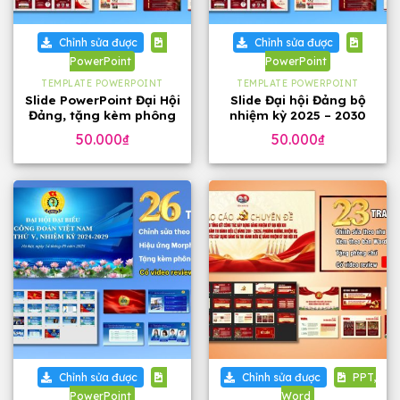
Chỉnh sửa được
Chỉnh sửa được
PowerPoint
PowerPoint
TEMPLATE POWERPOINT
TEMPLATE POWERPOINT
Slide PowerPoint Đại Hội
Slide Đại hội Đảng bộ
Đảng, tặng kèm phông
nhiệm kỳ 2025 – 2030
chữ
tặng phông chữ (24
50.000
₫
50.000
₫
slide)
Chỉnh sửa được
Chỉnh sửa được
PPT,
PowerPoint
Word