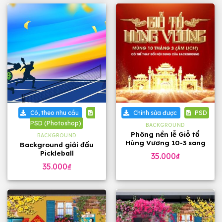
Có, theo nhu cầu
Chỉnh sửa được
PSD
PSD (Photoshop)
BACKGROUND
Phông nền lễ Giỗ tổ
BACKGROUND
Hùng Vương 10-3 sang
Background giải đấu
trọng
Pickleball
35.000
₫
35.000
₫