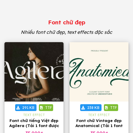
Font chữ đẹp
Nhiều font chữ đẹp, text effects đặc sắc
291 KB
TTF
238 KB
TTF
TEXT EFFECT
TEXT EFFECT
Font chữ tiếng Việt đẹp
Font chữ Vintage đẹp
Agilera (Tải 1 font được
Anatomical (Tải 1 font
60 font)
được 60 font)