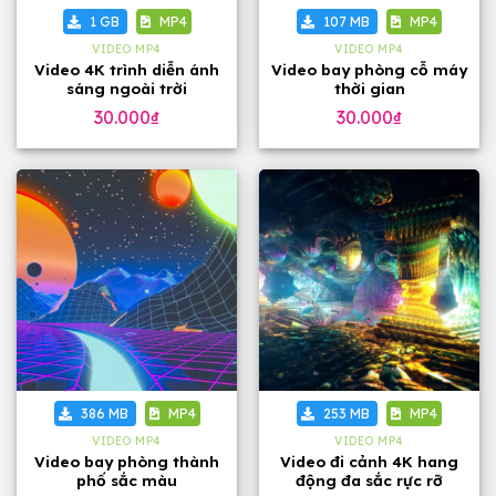
1 GB
MP4
107 MB
MP4
VIDEO MP4
VIDEO MP4
Video 4K trình diễn ánh
Video bay phòng cỗ máy
sáng ngoài trời
thời gian
30.000
₫
30.000
₫
386 MB
MP4
253 MB
MP4
VIDEO MP4
VIDEO MP4
Video bay phòng thành
Video đi cảnh 4K hang
phố sắc màu
động đa sắc rực rỡ