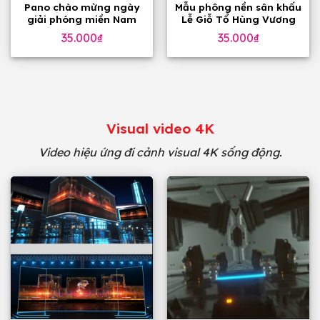
Pano chào mừng ngày
Mẫu phông nền sân khấu
giải phóng miền Nam
Lễ Giỗ Tổ Hùng Vương
30-4
10 tháng 3
35.000
₫
35.000
₫
Visual video 4K
Video hiệu ứng đi cảnh visual 4K sống động.