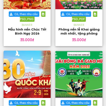
Có, theo nhu cầu
Có, theo nhu cầu
PSD, PNG
PSD, PDF
BANNER
BANNER
Mẫu hình nền Chúc Tết
Phông nền lễ Khai giảng
Bính Ngọ 2026
mới nhất, tặng phông
chữ
35.000
₫
35.000
₫
Có, theo nhu cầu
Có, theo nhu cầu