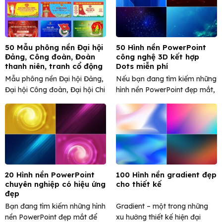
50 Mẫu phông nền Đại hội
50 Hình nền PowerPoint
Đảng, Công đoàn, Đoàn
công nghệ 3D kết hợp
thanh niên, tranh cổ động
Dots miễn phí
đẹp
Mẫu phông nền Đại hội Đảng,
Nếu bạn đang tìm kiếm những
Đại hội Công đoàn, Đại hội Chi
hình nền PowerPoint đẹp mắt,
bộ, Đại ...
hiện đại và mang ...
20 Hình nền PowerPoint
100 Hình nền gradient đẹp
chuyên nghiệp có hiệu ứng
cho thiết kế
đẹp
Bạn đang tìm kiếm những hình
Gradient – một trong những
nền PowerPoint đẹp mắt để
xu hướng thiết kế hiện đại