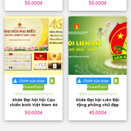
50.000
₫
50.000
₫
Chỉnh sửa được
Chỉnh sửa được
PowerPoint
PowerPoint
TEMPLATE POWERPOINT
TEMPLATE POWERPOINT
Slide Đại hội hội Cựu
Slide Đại hội Liên Đội
chiến binh Việt Nam 46
tặng phông chữ đẹp
trang, tặng phông chữ
50.000
₫
45.000
₫