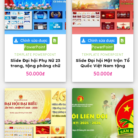
Chỉnh sửa được
Chỉnh sửa được
PowerPoint
PowerPoint
TEMPLATE POWERPOINT
TEMPLATE POWERPOINT
Slide Đại hội Phụ Nữ 23
Slide Đại hội Mặt trận Tổ
trang, tặng phông chữ
Quốc Việt Nam tặng
phông chữ (32 slide)
50.000
₫
50.000
₫