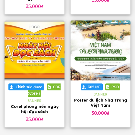
35.000
₫
35.000
₫
Chỉnh sửa được
CDR
385 MB
PSD
(Corel)
BANNER
Poster du lịch Nha Trang
BANNER
Việt Nam
Corel phông nền ngày
hội đọc sách
30.000
₫
35.000
₫