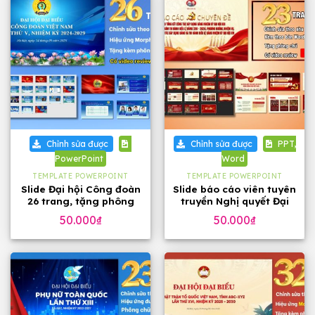
Chỉnh sửa được
Chỉnh sửa được
PPT,
PowerPoint
Word
TEMPLATE POWERPOINT
TEMPLATE POWERPOINT
Slide Đại hội Công đoàn
Slide báo cáo viên tuyên
26 trang, tặng phông
truyền Nghị quyết Đại
chữ đẹp
hội 14 của Đảng, 23
50.000
₫
50.000
₫
trang