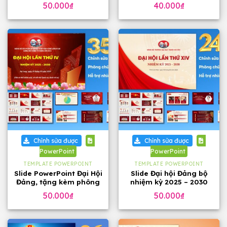
phông chữ
đẹp
50.000
₫
40.000
₫
Chỉnh sửa được
Chỉnh sửa được
PowerPoint
PowerPoint
TEMPLATE POWERPOINT
TEMPLATE POWERPOINT
Slide PowerPoint Đại Hội
Slide Đại hội Đảng bộ
Đảng, tặng kèm phông
nhiệm kỳ 2025 – 2030
chữ
tặng phông chữ (24
50.000
₫
50.000
₫
slide)