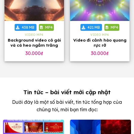
438 MB
MP4
421 MB
MP4
VIDEO MP4
VIDEO MP4
Background video cô gái
Video đi cảnh hào quang
và cá heo ngắm trăng
rực rỡ
30.000
₫
30.000
₫
Tin tức – bài viết mới cập nhật
Dưới đây là một số bài viết, tin tức tổng hợp của
chúng tôi, mời bạn tìm đọc: