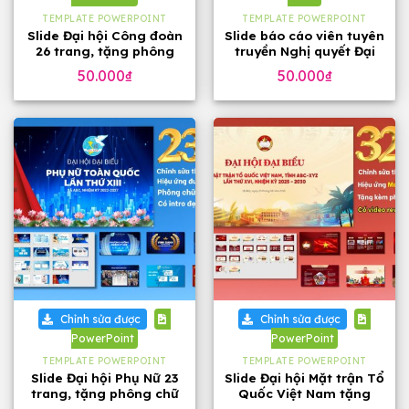
TEMPLATE POWERPOINT
TEMPLATE POWERPOINT
Slide Đại hội Công đoàn
Slide báo cáo viên tuyên
26 trang, tặng phông
truyền Nghị quyết Đại
chữ đẹp
hội 14 của Đảng, 23
50.000
₫
50.000
₫
trang
Chỉnh sửa được
Chỉnh sửa được
PowerPoint
PowerPoint
TEMPLATE POWERPOINT
TEMPLATE POWERPOINT
Slide Đại hội Phụ Nữ 23
Slide Đại hội Mặt trận Tổ
trang, tặng phông chữ
Quốc Việt Nam tặng
phông chữ (32 slide)