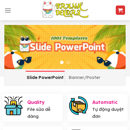
Skip
to
content
Slide PowerPoint
Banner/Poster
Quality
Automatic
File sửa dễ
Tự động duyệt
dàng
đơn