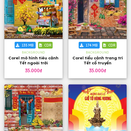
135 MB
CDR
174 MB
CDR
BACKGROUND
BACKGROUND
Corel mô hình tiêu cảnh
Corel tiểu cảnh trang trí
Tết ngoài trời
Tết cổ truyển
35.000
₫
35.000
₫