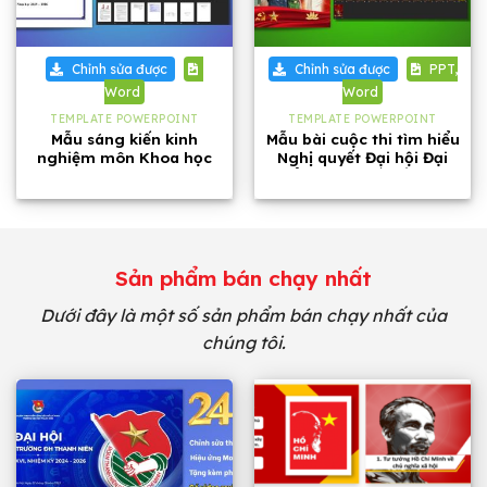
Chỉnh sửa được
Chỉnh sửa được
PPT,
Word
Word
TEMPLATE POWERPOINT
TEMPLATE POWERPOINT
Mẫu sáng kiến kinh
Mẫu bài cuộc thi tìm hiểu
nghiệm môn Khoa học
Nghị quyết Đại hội Đại
tự nhiên lớp 8 năm 2026
biểu toàn quốc lần thứ
XIV của Đảng Cộng Sản
Việt Nam
Sản phẩm bán chạy nhất
Dưới đây là một số sản phẩm bán chạy nhất của
chúng tôi.