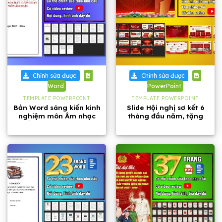
Chỉnh sửa được
Chỉnh sửa được
Word
PowerPoint
TEMPLATE POWERPOINT
TEMPLATE POWERPOINT
Bản Word sáng kiến kinh
Slide Hội nghị sơ kết 6
nghiệm môn Âm nhạc
tháng đầu năm, tặng
cấp THCS năm 2026
kèm phông chữ