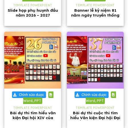
TEMPLATE POWERPOINT
TEMPLATE POWERPOINT
Slide họp phụ huynh đầu
Banner lễ kỷ niệm 81
năm 2026 – 2027
năm ngày truyền thống
Công an Nhân dân Việt
Nam
Chỉnh sửa được
Chỉnh sửa được
Word, PPT
Word, PPT
TEMPLATE POWERPOINT
TEMPLATE POWERPOINT
Bài dự thi tìm hiểu văn
Bài dự thi cuộc thi tìm
kiện Đại hội XIV của
hiểu Văn kiện Đại hội Đại
Đảng và Đại hội Đảng bộ
biểu lần thứ XIV của
tỉnh An Giang
Đảng