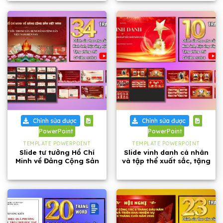
Chỉnh sửa được
Chỉnh sửa được
PowerPoint
PowerPoint
TEMPLATE POWERPOINT
TEMPLATE POWERPOINT
Slide tư tưởng Hồ Chí
Slide vinh danh cá nhân
Minh về Đảng Cộng Sản
và tập thể xuất sắc, tặng
Việt Nam dài 34 trang
phông chữ