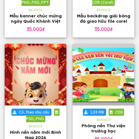
PNG, PSD, PPT
CDR (Corel)
BANNER
BANNER
Mẫu banner chúc mừng
Mẫu backdrop giải bóng
ngày Quốc Khánh Việt
đá giao hữu file corel
Nam 2-9, tặng phông
35.000
₫
35.000
₫
chữ
Có, theo nhu cầu
1,33 MB
CDR
PSD, PNG
BANNER
Phông nền Thư viện
BANNER
trường học
Hình nền năm mới Bính
Ngọ 2026