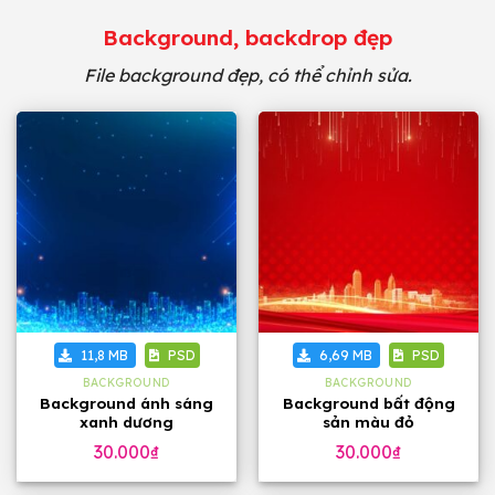
Background, backdrop đẹp
File background đẹp, có thể chỉnh sửa.
11,8 MB
PSD
6,69 MB
PSD
BACKGROUND
BACKGROUND
Background ánh sáng
Background bất động
xanh dương
sản màu đỏ
30.000
₫
30.000
₫