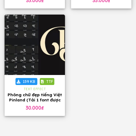
35.000
₫
35.000
₫
159 KB
TTF
TEXT EFFECT
Phông chữ đẹp tiếng Việt
Pinland (Tải 1 font được
60 font)
30.000
₫