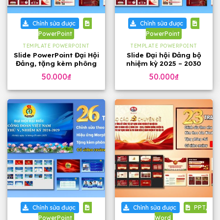
Chỉnh sửa được
Chỉnh sửa được
PowerPoint
PowerPoint
TEMPLATE POWERPOINT
TEMPLATE POWERPOINT
Slide PowerPoint Đại Hội
Slide Đại hội Đảng bộ
Đảng, tặng kèm phông
nhiệm kỳ 2025 – 2030
chữ
tặng phông chữ (24
50.000
₫
50.000
₫
slide)
Chỉnh sửa được
Chỉnh sửa được
PPT,
PowerPoint
Word