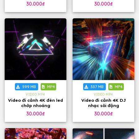
30.000
₫
30.000
₫
599 MB
MP4
337 MB
MP4
VIDEO MP4
VIDEO MP4
Video đi cảnh 4K đèn led
Video đi cảnh 4K DJ
chớp nhoáng
nhạc sôi động
30.000
₫
30.000
₫