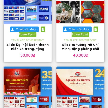
Chỉnh sửa được
Chỉnh sửa được
PowerPoint
PowerPoint
TEMPLATE POWERPOINT
TEMPLATE POWERPOINT
Slide Đại hội Đoàn thanh
Slide tư tưởng Hồ Chí
niên 24 trang, tặng
Minh, tặng phông chữ
phông chữ
đẹp
50.000
₫
40.000
₫