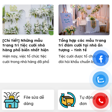
tạo ấn tượng mạnh ...
không bao giờ lỗi ...
[Chi tiết] Những mẫu
Tổng hợp các mẫu trang
trang trí tiệc cưới nhà
trí đám cưới tại nhà ấn
hàng phổ biến nhất hiện
tượng – tinh tế
nay
Hiện nay, việc tổ chức tiệc
Tiệc cưới được tổ chức tại nhà
cưới trong nhà hàng đã phổ
đòi hỏi khẩu chuẩn bị, trang
biến và quen ...
trí phải ...
File sửa dễ
Tự động duyệt
dàng
đơn