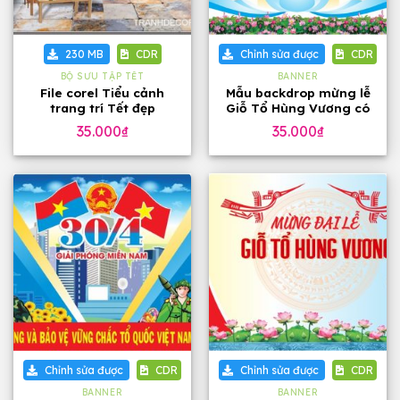
230 MB
CDR
Chỉnh sửa được
CDR
BỘ SƯU TẬP TẾT
BANNER
File corel Tiểu cảnh
Mẫu backdrop mừng lễ
trang trí Tết đẹp
Giỗ Tổ Hùng Vương có
hoa sen
35.000
₫
35.000
₫
Chỉnh sửa được
CDR
Chỉnh sửa được
CDR
BANNER
BANNER