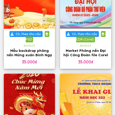
Có, theo nhu cầu
Có, theo nhu cầu
PSD
CDR (Corel)
BANNER
BANNER
Mẫu backdrop phông
Market Phông nền Đại
nền Mừng xuân Bính Ngọ
hội Công Đoàn file Corel
2026
35.000
₫
35.000
₫