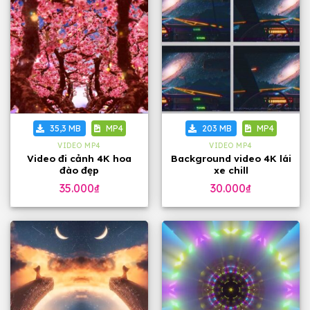
35,3 MB
MP4
203 MB
MP4
VIDEO MP4
VIDEO MP4
Video đi cảnh 4K hoa
Background video 4K lái
đào đẹp
xe chill
35.000
₫
30.000
₫