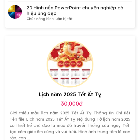
50
hội
Hình
20 Hình nền PowerPoint chuyên nghiệp có
Đảng,
nền
hiệu ứng đẹp
Công
PowerPoint
ở
Chức năng bình luận bị tắt
đoàn,
công
20
Đoàn
nghệ
Hình
thanh
3D
nền
niên,
kết
PowerPoint
tranh
hợp
chuyên
cổ
Dots
nghiệp
động
miễn
có
đẹp
phí
hiệu
ứng
đẹp
Lịch năm 2025 Tết Ất Tỵ
30,000đ
Giới thiệu mẫu lịch năm 2025 Tết Ất Tỵ Thông tin Chi tiết
Tên file Lịch năm 2025 Tết Ất Tỵ Nội dung Tờ lịch năm 2025
có thiết kế chủ đạo là màu đỏ truyền thống của ngày Tết,
tạo cảm giác ấm cúng và vui tươi. Hình ảnh trung tâm là con
rắn, con …