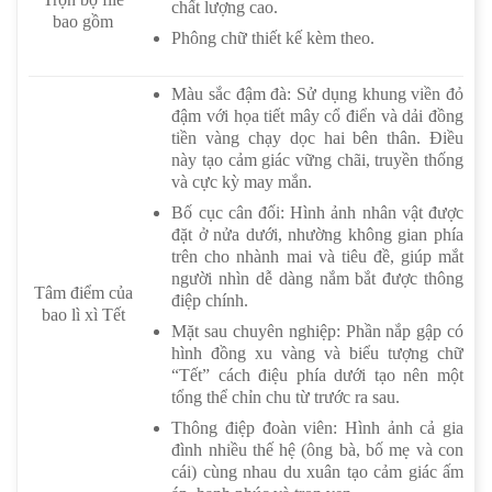
chất lượng cao.
bao gồm
Phông chữ thiết kế kèm theo.
Màu sắc đậm đà: Sử dụng khung viền đỏ
đậm với họa tiết mây cổ điển và dải đồng
tiền vàng chạy dọc hai bên thân. Điều
này tạo cảm giác vững chãi, truyền thống
và cực kỳ may mắn.
Bố cục cân đối: Hình ảnh nhân vật được
đặt ở nửa dưới, nhường không gian phía
trên cho nhành mai và tiêu đề, giúp mắt
người nhìn dễ dàng nắm bắt được thông
Tâm điểm của
điệp chính.
bao lì xì Tết
Mặt sau chuyên nghiệp: Phần nắp gập có
hình đồng xu vàng và biểu tượng chữ
“Tết” cách điệu phía dưới tạo nên một
tổng thể chỉn chu từ trước ra sau.
Thông điệp đoàn viên: Hình ảnh cả gia
đình nhiều thế hệ (ông bà, bố mẹ và con
cái) cùng nhau du xuân tạo cảm giác ấm