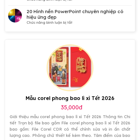
Đại
50
hội
Hình
20 Hình nền PowerPoint chuyên nghiệp có
Đảng,
nền
hiệu ứng đẹp
Công
PowerPoint
ở
Chức năng bình luận bị tắt
đoàn,
công
20
Đoàn
nghệ
Hình
thanh
3D
nền
niên,
kết
PowerPoint
tranh
hợp
chuyên
cổ
Dots
nghiệp
động
miễn
có
đẹp
phí
hiệu
ứng
đẹp
Mẫu corel phong bao lì xì Tết 2026
35,000đ
Giới thiệu mẫu corel phong bao lì xì Tết 2026 Thông tin Chi
tiết Trọn bộ file bao gồm File corel phong bao lì xì Tết 2026
bao gồm: File Corel CDR có thể chỉnh sửa và in ấn chất
lượng cao. Phông chữ thiết kế kèm theo. Tâm điểm của bao