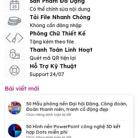
Sản Phẩm Đa Dạng
Có thể chỉnh sửa nội dung
Tải File Nhanh Chóng
Không cần đăng nhập
Phông Chữ Thiết Kế
Tặng kèm theo file
Thanh Toán Linh Hoạt
Quét mã QR tiện lợi
Hỗ Trợ Kỹ Thuật
Support 24/07
Bài viết mới
50 Mẫu phông nền Đại hội Đảng, Công đoàn,
Đoàn thanh niên, tranh cổ động đẹp
ở
Chức năng bình luận bị tắt
50
Mẫu
50 Hình nền PowerPoint công nghệ 3D kết
phông
hợp Dots miễn phí
nền
ở
Chức năng bình luận bị tắt