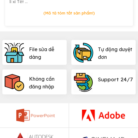
lì xì Tết …
(Mô tả tóm tắt sản phẩm!)
File sửa dễ
Tự động duyệt
dàng
đơn
Không cần
Support 24/7
đăng nhập