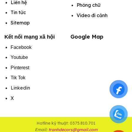
Liên hệ
Phông chữ
Tin tức
Video đi cảnh
Sitemap
Google Map
Kết nối mạng xã hội
Facebook
Youtube
Pinterest
Tik Tok
Linkedin
X
Hotline kỹ thuật: 0375.810.701
Email:
tranhdecors@gmail.com