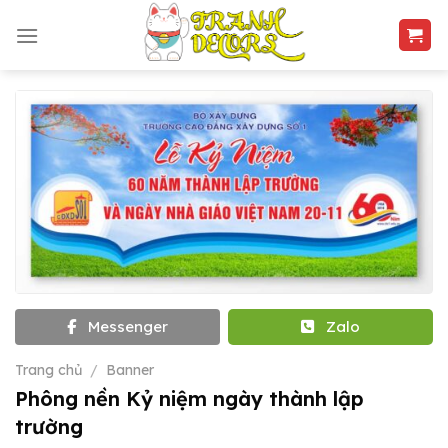
Skip
to
content
Messenger
Zalo
Trang chủ
/
Banner
Phông nền Kỷ niệm ngày thành lập
trường