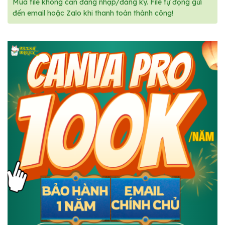
Mua file không cần đăng nhập/đăng ký. File tự động gửi
đến email hoặc Zalo khi thanh toán thành công!