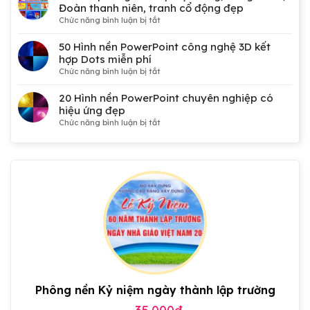
Đoàn thanh niên, tranh cổ động đẹp
ở
Chức năng bình luận bị tắt
50
Mẫu
50 Hình nền PowerPoint công nghệ 3D kết
phông
hợp Dots miễn phí
nền
ở
Chức năng bình luận bị tắt
Đại
50
hội
Hình
20 Hình nền PowerPoint chuyên nghiệp có
Đảng,
nền
hiệu ứng đẹp
Công
PowerPoint
ở
Chức năng bình luận bị tắt
đoàn,
công
20
Đoàn
nghệ
Hình
thanh
3D
nền
niên,
kết
PowerPoint
tranh
hợp
chuyên
cổ
Dots
nghiệp
động
miễn
có
đẹp
phí
hiệu
ứng
đẹp
Phông nền Kỷ niệm ngày thành lập trường