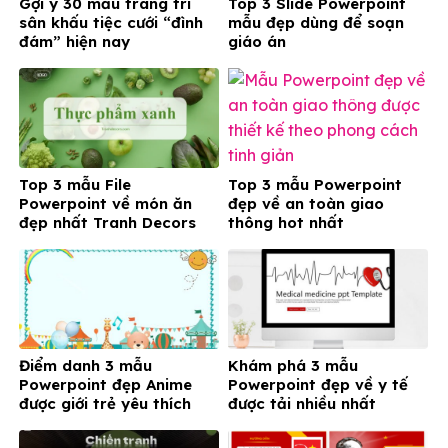
Gợi ý 30 mẫu trang trí
Top 3 Slide Powerpoint
sân khấu tiệc cưới “đình
mẫu đẹp dùng để soạn
đám” hiện nay
giáo án
Top 3 mẫu File
Top 3 mẫu Powerpoint
Powerpoint về món ăn
đẹp về an toàn giao
đẹp nhất Tranh Decors
thông hot nhất
Điểm danh 3 mẫu
Khám phá 3 mẫu
Powerpoint đẹp Anime
Powerpoint đẹp về y tế
được giới trẻ yêu thích
được tải nhiều nhất
nhất