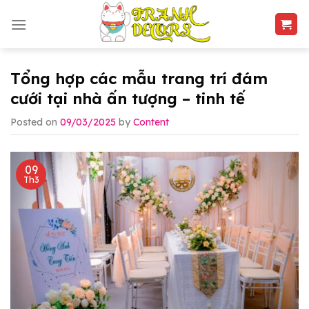
Skip
to
content
Tổng hợp các mẫu trang trí đám
cưới tại nhà ấn tượng – tinh tế
Posted on
09/03/2025
by
Content
09
Th3