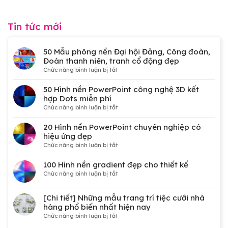
Tin tức mới
50 Mẫu phông nền Đại hội Đảng, Công đoàn,
Đoàn thanh niên, tranh cổ động đẹp
ở
Chức năng bình luận bị tắt
50
Mẫu
50 Hình nền PowerPoint công nghệ 3D kết
phông
hợp Dots miễn phí
nền
ở
Chức năng bình luận bị tắt
Đại
50
hội
Hình
20 Hình nền PowerPoint chuyên nghiệp có
Đảng,
nền
hiệu ứng đẹp
Công
PowerPoint
ở
Chức năng bình luận bị tắt
đoàn,
công
20
Đoàn
nghệ
Hình
100 Hình nền gradient đẹp cho thiết kế
thanh
3D
nền
niên,
ở
Chức năng bình luận bị tắt
kết
PowerPoint
tranh
100
hợp
chuyên
cổ
Hình
Dots
[Chi tiết] Những mẫu trang trí tiệc cưới nhà
nghiệp
động
nền
miễn
có
hàng phổ biến nhất hiện nay
đẹp
gradient
phí
hiệu
ở
Chức năng bình luận bị tắt
đẹp
ứng
[Chi
cho