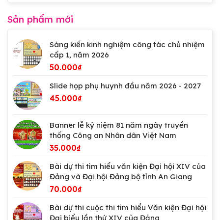
đẹp
tiết]
thiết
Những
kế
Sản phẩm mới
mẫu
trang
trí
Sáng kiến kinh nghiệm công tác chủ nhiệm
tiệc
cấp 1, năm 2026
cưới
nhà
50.000
₫
hàng
phổ
Slide họp phụ huynh đầu năm 2026 - 2027
biến
nhất
45.000
₫
hiện
nay
Banner lễ kỷ niệm 81 năm ngày truyền
thống Công an Nhân dân Việt Nam
35.000
₫
Bài dự thi tìm hiểu văn kiện Đại hội XIV của
Đảng và Đại hội Đảng bộ tỉnh An Giang
70.000
₫
Bài dự thi cuộc thi tìm hiểu Văn kiện Đại hội
Đại biểu lần thứ XIV của Đảng