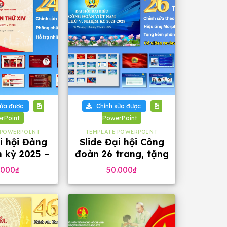
+
sửa được
Chỉnh sửa được
rPoint
PowerPoint
 POWERPOINT
TEMPLATE POWERPOINT
i hội Đảng
Slide Đại hội Công
 kỳ 2025 –
đoàn 26 trang, tặng
ặng phông
phông chữ đẹp
.000
₫
50.000
₫
4 slide)