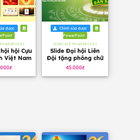
+
sửa được
Chỉnh sửa được
rPoint
PowerPoint
 POWERPOINT
TEMPLATE POWERPOINT
 hội hội Cựu
Slide Đại hội Liên
nh Việt Nam
Đội tặng phông chữ
ng, tặng
đẹp
.000
₫
45.000
₫
ng chữ