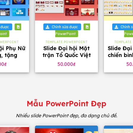
+
+
 được
Chỉnh sửa được
Chỉnh 
oint
PowerPoint
Powe
OWERPOINT
TEMPLATE POWERPOINT
TEMPLATE
hội Phụ Nữ
Slide Đại hội Mặt
Slide Đại
g, tặng
trận Tổ Quốc Việt
chiến bi
 chữ
Nam tặng phông
46 tra
00
₫
50.000
₫
50
chữ (32 slide)
phô
Mẫu PowerPoint Đẹp
Nhiều slide PowerPoint đẹp, đa dạng chủ đề.