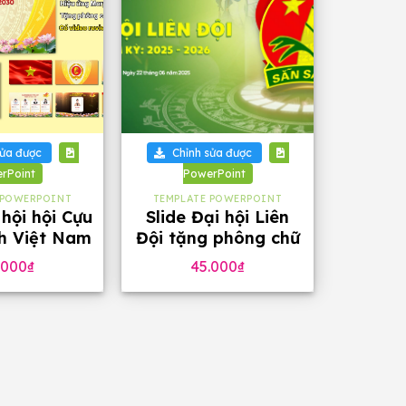
+
sửa được
Chỉnh sửa được
rPoint
PowerPoint
 POWERPOINT
TEMPLATE POWERPOINT
 hội hội Cựu
Slide Đại hội Liên
nh Việt Nam
Đội tặng phông chữ
ng, tặng
đẹp
.000
₫
45.000
₫
ng chữ