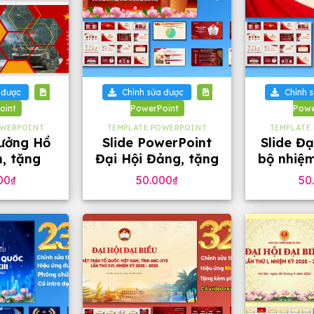
+
+
 được
Chỉnh sửa được
Chỉnh 
oint
PowerPoint
Powe
OWERPOINT
TEMPLATE POWERPOINT
TEMPLATE
tưởng Hồ
Slide PowerPoint
Slide Đạ
h, tặng
Đại Hội Đảng, tặng
bộ nhiệm
hữ đẹp
kèm phông chữ
2030 t
00
₫
50.000
₫
50
chữ (2