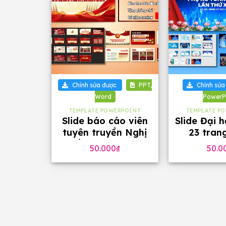
+
+
Chỉnh sửa được
PPT,
Chỉnh sửa
Word
PowerP
TEMPLATE POWERPOINT
TEMPLATE P
Slide báo cáo viên
Slide Đại 
tuyên truyền Nghị
23 tran
quyết Đại hội 14 của
phông
50.000
₫
50.0
Đảng, 23 trang