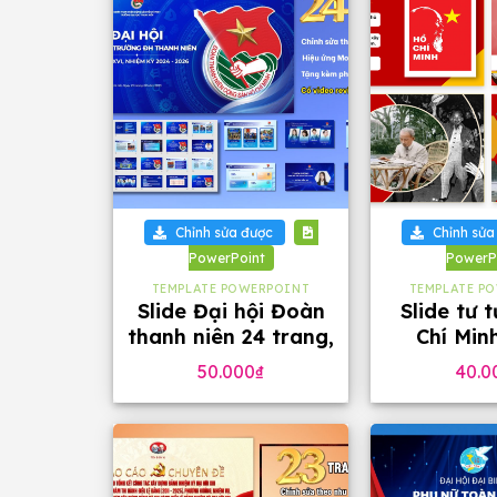
+
+
Chỉnh sửa được
Chỉnh sửa
PowerPoint
PowerP
TEMPLATE POWERPOINT
TEMPLATE P
Slide Đại hội Đoàn
Slide tư 
thanh niên 24 trang,
Chí Min
tặng phông chữ
phông c
50.000
₫
40.0