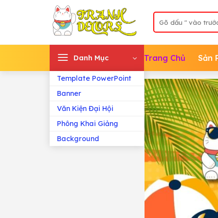
Skip
Tìm
to
kiếm:
content
Trang Chủ
Sản 
Danh Mục
Template PowerPoint
Banner
Văn Kiện Đại Hội
Phông Khai Giảng
Background