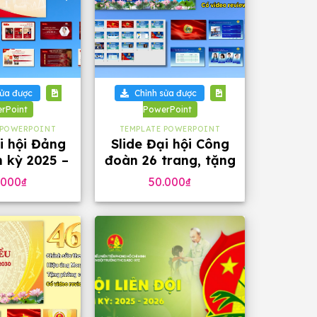
+
sửa được
Chỉnh sửa được
rPoint
PowerPoint
 POWERPOINT
TEMPLATE POWERPOINT
i hội Đảng
Slide Đại hội Công
 kỳ 2025 –
đoàn 26 trang, tặng
ặng phông
phông chữ đẹp
.000
₫
50.000
₫
4 slide)