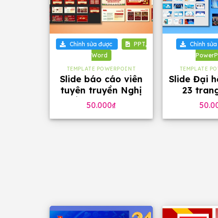
+
+
Chỉnh sửa được
PPT,
Chỉnh sửa
Word
PowerP
TEMPLATE POWERPOINT
TEMPLATE P
Slide báo cáo viên
Slide Đại 
tuyên truyền Nghị
23 tran
quyết Đại hội 14 của
phông
50.000
₫
50.0
Đảng, 23 trang