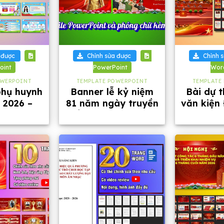
+
+
 được
Chỉnh sửa được
Chỉnh 
oint
PowerPoint
Wor
OWERPOINT
TEMPLATE POWERPOINT
TEMPLATE
phụ huynh
Banner lễ kỷ niệm
Bài dự t
 2026 –
81 năm ngày truyền
văn kiện 
27
thống Công an Nhân
của Đảng
dân Việt Nam
Đảng b
G