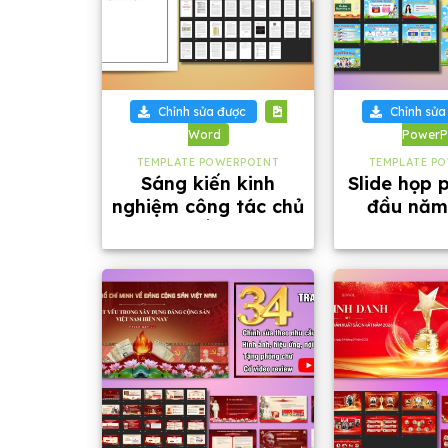
+
+
Chỉnh sửa được
Chỉnh sửa
Word
PowerP
TEMPLATE POWERPOINT
TEMPLATE P
Sáng kiến kinh
Slide họp 
nghiệm công tác chủ
đầu năm
nhiệm cấp 1, năm
20
2026