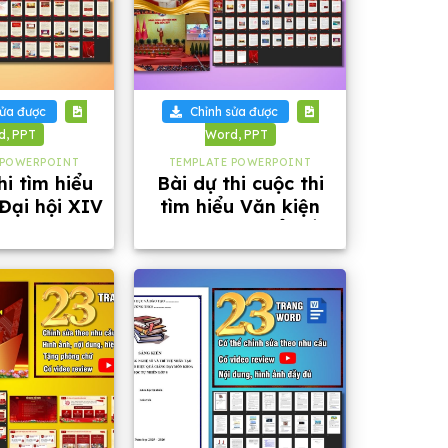
+
sửa được
Chỉnh sửa được
d, PPT
Word, PPT
 POWERPOINT
TEMPLATE POWERPOINT
hi tìm hiểu
Bài dự thi cuộc thi
Đại hội XIV
tìm hiểu Văn kiện
 và Đại hội
Đại hội Đại biểu lần
ộ tỉnh An
thứ XIV của Đảng
iang