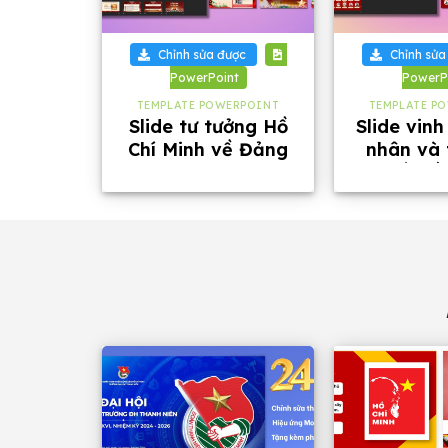
+
+
Chỉnh sửa được
Chỉnh sửa
PowerPoint
PowerP
TEMPLATE POWERPOINT
TEMPLATE P
Slide tư tưởng Hồ
Slide vin
Chí Minh về Đảng
nhân và 
Cộng Sản Việt Nam
xuất sắ
dài 34 trang
phông