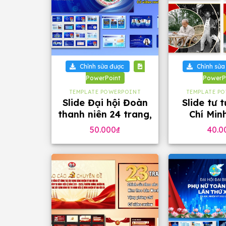
+
+
Chỉnh sửa được
Chỉnh sửa
PowerPoint
PowerP
TEMPLATE POWERPOINT
TEMPLATE P
Slide Đại hội Đoàn
Slide tư 
thanh niên 24 trang,
Chí Min
tặng phông chữ
phông c
50.000
₫
40.0