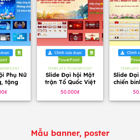
+
+
 được
Chỉnh sửa được
Chỉnh 
oint
PowerPoint
Powe
OWERPOINT
TEMPLATE POWERPOINT
TEMPLATE
hội Phụ Nữ
Slide Đại hội Mặt
Slide Đại
g, tặng
trận Tổ Quốc Việt
chiến bi
 chữ
Nam tặng phông
46 tra
00
₫
50.000
₫
50
chữ (32 slide)
phô
Mẫu banner, poster