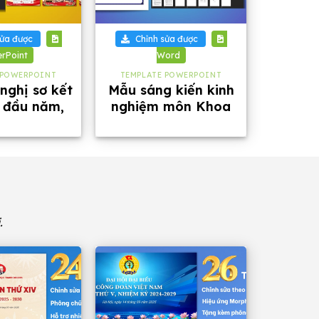
+
sửa được
Chỉnh sửa được
rPoint
Word
 POWERPOINT
TEMPLATE POWERPOINT
 nghị sơ kết
Mẫu sáng kiến kinh
 đầu năm,
nghiệm môn Khoa
 phông chữ
học tự nhiên lớp 8
năm 2026
.