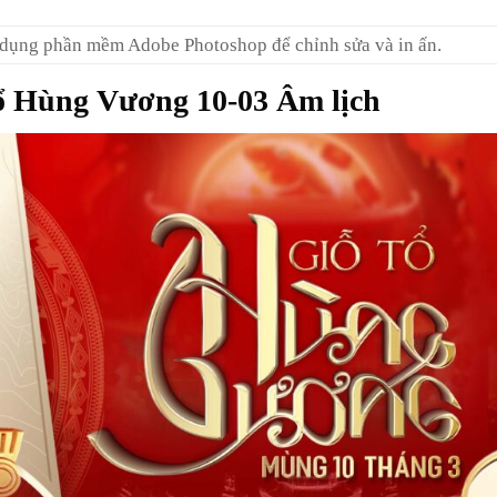
 dụng phần mềm Adobe Photoshop để chỉnh sửa và in ấn.
ổ Hùng Vương 10-03 Âm lịch