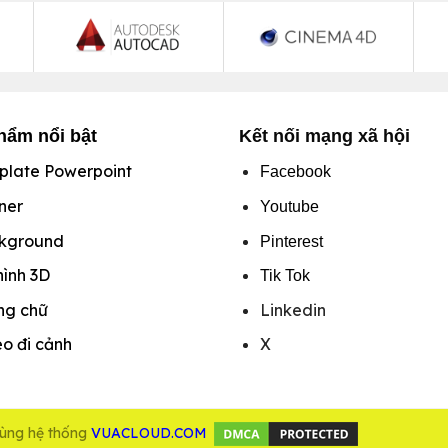
hẩm nổi bật
Kết nối mạng xã hội
plate Powerpoint
Facebook
ner
Youtube
kground
Pinterest
hình
3D
Tik Tok
ng chữ
Linkedin
o đi cảnh
X
cùng hệ thống
VUACLOUD.COM