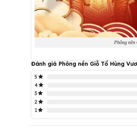
Phông nền 
Đánh giá Phông nền Giỗ Tổ Hùng Vươ
5
4
3
2
1