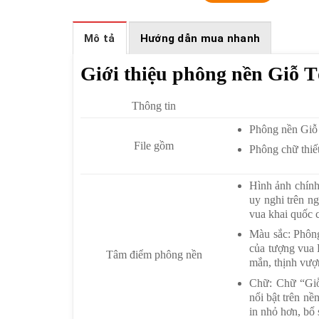
Mô tả
Hướng dẫn mua nhanh
Giới thiệu phông nền Giỗ 
Thông tin
Phông nền Giỗ
File gồm
Phông chữ thiế
Hình ảnh chính
uy nghi trên n
vua khai quốc 
Màu sắc: Phông
của tượng vua 
Tâm điểm phông nền
mắn, thịnh vượ
Chữ: Chữ “Giỗ
nổi bật trên n
in nhỏ hơn, bổ 