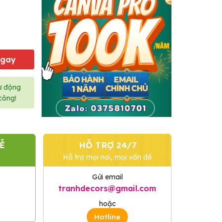
Ngay
ự động
công!
Ễ
HỖ TRỢ 24/7
Hỗ trợ mọi nơi, mọi vấn đề
Gửi email
tranhdecors@gmail.com
hoặc
Hotline