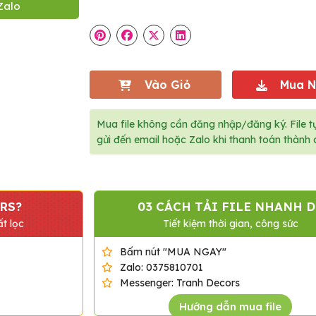
Zalo
Vào Giỏ
Mua 
Mua file không cần đăng nhập/đăng ký. File t
gửi đến email hoặc Zalo khi thanh toán thành 
RS?
03 CÁCH TẢI FILE NHANH D
t lọc
Tiết kiệm thời gian, công sức
Bấm nút "MUA NGAY"
Zalo: 0375810701
Messenger: Tranh Decors
Hướng dẫn mua file