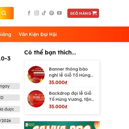
GIỎ HÀNG
Giảng
Văn Kiện Đại Hội
Có thể bạn thích…
10-3
Banner thông báo
nghỉ lễ Giỗ Tổ Hùng
Vương mùng 10 tháng
35.000
₫
ngay
03
Backdrop đại lễ Giỗ
SD
Tổ Hùng Vương, tặng
phông chữ
35.000
₫
ửa được
/2026