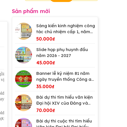
Sản phẩm mới
Sáng kiến kinh nghiệm công
tác chủ nhiệm cấp 1, năm
2026
50.000
₫
Slide họp phụ huynh đầu
năm 2026 - 2027
45.000
₫
Banner lễ kỷ niệm 81 năm
gồi
ngày truyền thống Công an
 vị
Nhân dân Việt Nam
35.000
₫
old
Bài dự thi tìm hiểu văn kiện
may
Đại hội XIV của Đảng và
Đại hội Đảng bộ tỉnh An
70.000
₫
old
Giang
ược
Bài dự thi cuộc thi tìm hiểu
Văn kiện Đại hội Đại biểu