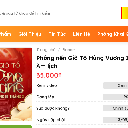
Phẩm
Giới Thiệu
Tin Tức
Liên Hệ
Phông Khai 
Trang chủ
/
Banner
Phông nền Giỗ Tổ Hùng Vương 
Âm lịch
35.000
₫
Xem video
Xem 
Dạng tệp
P
Sửa được không?
Chỉnh s
Ngày cập nhật
13/03