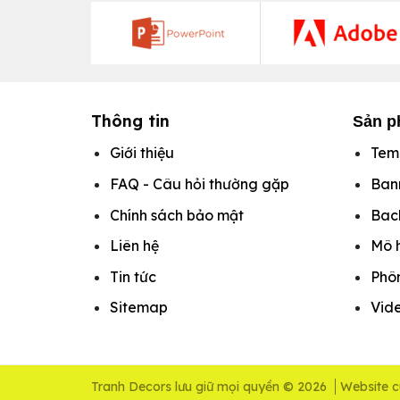
Thông tin
Sản p
Giới thiệu
Tem
FAQ - Câu hỏi thường gặp
Ban
Chính sách bảo mật
Bac
Liên hệ
Mô 
Tin tức
Phô
Sitemap
Vide
Tranh Decors lưu giữ mọi quyền © 2026
Website 