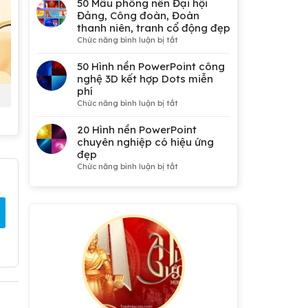
50 Mẫu phông nền Đại hội
Đảng, Công đoàn, Đoàn
thanh niên, tranh cổ động đẹp
ở
Chức năng bình luận bị tắt
50
Mẫu
50 Hình nền PowerPoint công
phông
nghệ 3D kết hợp Dots miễn
nền
phí
Đại
ở
Chức năng bình luận bị tắt
hội
50
Đảng,
Hình
20 Hình nền PowerPoint
Công
nền
chuyên nghiệp có hiệu ứng
đoàn,
PowerPoint
đẹp
Đoàn
công
ở
Chức năng bình luận bị tắt
thanh
nghệ
20
niên,
3D
Hình
tranh
kết
nền
cổ
hợp
PowerPoint
động
Dots
chuyên
đẹp
miễn
nghiệp
phí
có
hiệu
ứng
đẹp