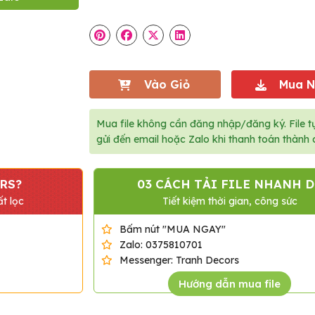
Vào Giỏ
Mua 
Mua file không cần đăng nhập/đăng ký. File t
gửi đến email hoặc Zalo khi thanh toán thành 
RS?
03 CÁCH TẢI FILE NHANH D
t lọc
Tiết kiệm thời gian, công sức
Bấm nút "MUA NGAY"
Zalo: 0375810701
Messenger: Tranh Decors
Hướng dẫn mua file