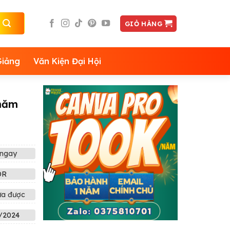
GIỎ HÀNG
Giảng
Văn Kiện Đại Hội
 năm
ngay
DR
ửa được
/2024