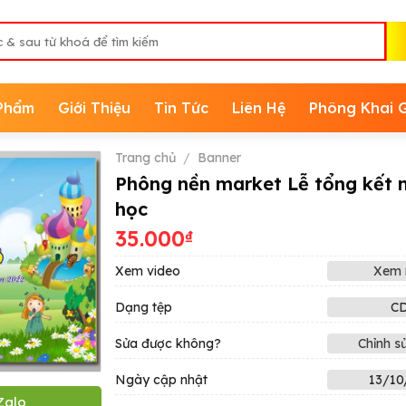
Phẩm
Giới Thiệu
Tin Tức
Liên Hệ
Phông Khai 
Trang chủ
/
Banner
Phông nền market Lễ tổng kết
học
35.000
₫
Xem video
Xem 
Dạng tệp
C
Sửa được không?
Chỉnh s
Ngày cập nhật
13/10
Zalo