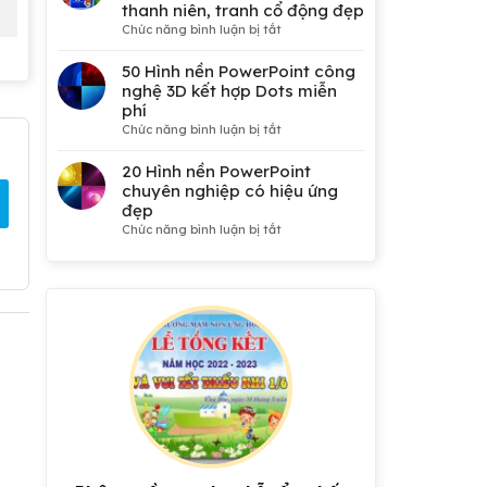
thanh niên, tranh cổ động đẹp
ở
Chức năng bình luận bị tắt
50
Mẫu
50 Hình nền PowerPoint công
phông
nghệ 3D kết hợp Dots miễn
nền
phí
Đại
ở
Chức năng bình luận bị tắt
hội
50
Đảng,
Hình
20 Hình nền PowerPoint
Công
nền
chuyên nghiệp có hiệu ứng
đoàn,
PowerPoint
đẹp
Đoàn
công
ở
Chức năng bình luận bị tắt
thanh
nghệ
20
niên,
3D
Hình
tranh
kết
nền
cổ
hợp
PowerPoint
động
Dots
chuyên
đẹp
miễn
nghiệp
phí
có
hiệu
ứng
đẹp