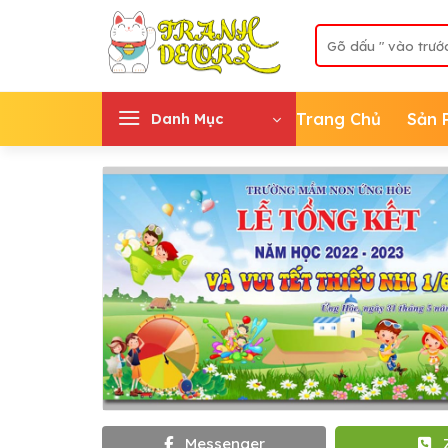
Skip
Tìm
to
kiếm:
content
Trang Chủ
Sản 
Danh Mục
Messenger