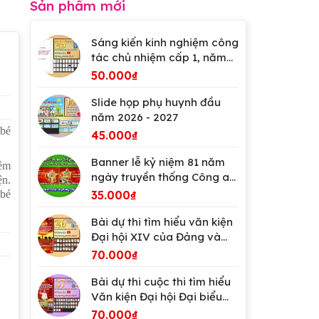
Sản phẩm mới
Sáng kiến kinh nghiệm công
tác chủ nhiệm cấp 1, năm
2026
50.000
₫
Slide họp phụ huynh đầu
năm 2026 - 2027
 bé
45.000
₫
Banner lễ kỷ niệm 81 năm
iềm
ngày truyền thống Công an
ện.
Nhân dân Việt Nam
 bé
35.000
₫
Bài dự thi tìm hiểu văn kiện
Đại hội XIV của Đảng và
Đại hội Đảng bộ tỉnh An
70.000
₫
Giang
Bài dự thi cuộc thi tìm hiểu
Văn kiện Đại hội Đại biểu
lần thứ XIV của Đảng
70.000
₫