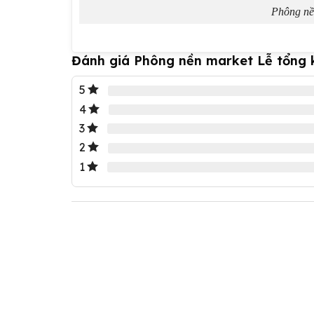
Phông nề
Đánh giá Phông nền market Lễ tổng 
5
4
3
2
1