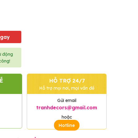
Ngay
ự động
công!
Ễ
HỖ TRỢ 24/7
Hỗ trợ mọi nơi, mọi vấn đề
Gửi email
tranhdecors@gmail.com
hoặc
Hotline