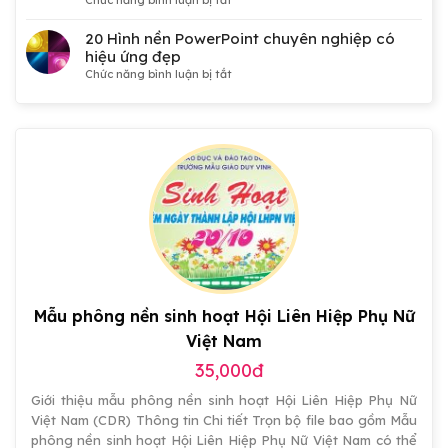
Đại
50
hội
Hình
20 Hình nền PowerPoint chuyên nghiệp có
Đảng,
nền
hiệu ứng đẹp
Công
PowerPoint
ở
Chức năng bình luận bị tắt
đoàn,
công
20
Đoàn
nghệ
Hình
thanh
3D
nền
niên,
kết
PowerPoint
tranh
hợp
chuyên
cổ
Dots
nghiệp
động
miễn
có
đẹp
phí
hiệu
ứng
đẹp
Mẫu phông nền sinh hoạt Hội Liên Hiệp Phụ Nữ
Việt Nam
35,000đ
Giới thiệu mẫu phông nền sinh hoạt Hội Liên Hiệp Phụ Nữ
Việt Nam (CDR) Thông tin Chi tiết Trọn bộ file bao gồm Mẫu
phông nền sinh hoạt Hội Liên Hiệp Phụ Nữ Việt Nam có thể