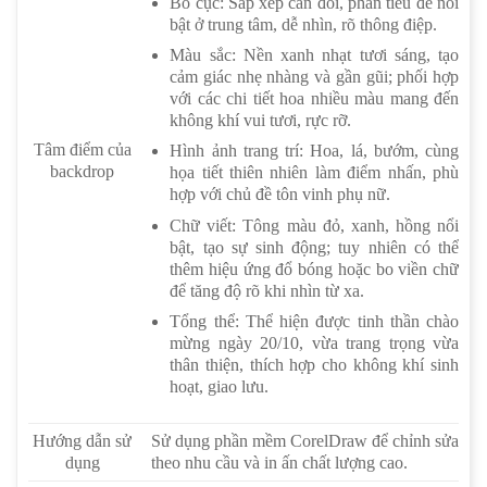
Bố cục: Sắp xếp cân đối, phần tiêu đề nổi
bật ở trung tâm, dễ nhìn, rõ thông điệp.
Màu sắc: Nền xanh nhạt tươi sáng, tạo
cảm giác nhẹ nhàng và gần gũi; phối hợp
với các chi tiết hoa nhiều màu mang đến
không khí vui tươi, rực rỡ.
Tâm điểm của
Hình ảnh trang trí: Hoa, lá, bướm, cùng
backdrop
họa tiết thiên nhiên làm điểm nhấn, phù
hợp với chủ đề tôn vinh phụ nữ.
Chữ viết: Tông màu đỏ, xanh, hồng nổi
bật, tạo sự sinh động; tuy nhiên có thể
thêm hiệu ứng đổ bóng hoặc bo viền chữ
để tăng độ rõ khi nhìn từ xa.
Tổng thể: Thể hiện được tinh thần chào
mừng ngày 20/10, vừa trang trọng vừa
thân thiện, thích hợp cho không khí sinh
hoạt, giao lưu.
Hướng dẫn sử
Sử dụng phần mềm CorelDraw để chỉnh sửa
dụng
theo nhu cầu và in ấn chất lượng cao.