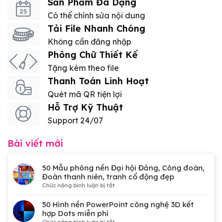
Sản Phẩm Đa Dạng
Có thể chỉnh sửa nội dung
Tải File Nhanh Chóng
Không cần đăng nhập
Phông Chữ Thiết Kế
Tặng kèm theo file
Thanh Toán Linh Hoạt
Quét mã QR tiện lợi
Hỗ Trợ Kỹ Thuật
Support 24/07
Bài viết mới
50 Mẫu phông nền Đại hội Đảng, Công đoàn,
Đoàn thanh niên, tranh cổ động đẹp
ở
Chức năng bình luận bị tắt
50
Mẫu
50 Hình nền PowerPoint công nghệ 3D kết
phông
hợp Dots miễn phí
nền
ở
Chức năng bình luận bị tắt