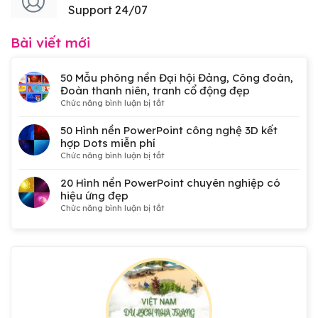
Support 24/07
Bài viết mới
50 Mẫu phông nền Đại hội Đảng, Công đoàn,
Đoàn thanh niên, tranh cổ động đẹp
ở
Chức năng bình luận bị tắt
50
Mẫu
50 Hình nền PowerPoint công nghệ 3D kết
phông
hợp Dots miễn phí
nền
ở
Chức năng bình luận bị tắt
Đại
50
hội
Hình
20 Hình nền PowerPoint chuyên nghiệp có
Đảng,
nền
hiệu ứng đẹp
Công
PowerPoint
ở
Chức năng bình luận bị tắt
đoàn,
công
20
Đoàn
nghệ
Hình
thanh
3D
nền
niên,
kết
PowerPoint
tranh
hợp
chuyên
cổ
Dots
nghiệp
động
miễn
có
đẹp
phí
hiệu
ứng