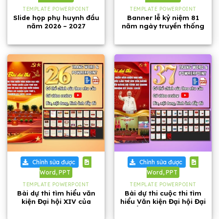
TEMPLATE POWERPOINT
TEMPLATE POWERPOINT
Slide họp phụ huynh đầu
Banner lễ kỷ niệm 81
năm 2026 – 2027
năm ngày truyền thống
Công an Nhân dân Việt
Nam
Chỉnh sửa được
Chỉnh sửa được
Word, PPT
Word, PPT
TEMPLATE POWERPOINT
TEMPLATE POWERPOINT
Bài dự thi tìm hiểu văn
Bài dự thi cuộc thi tìm
kiện Đại hội XIV của
hiểu Văn kiện Đại hội Đại
Đảng và Đại hội Đảng bộ
biểu lần thứ XIV của
tỉnh An Giang
Đảng