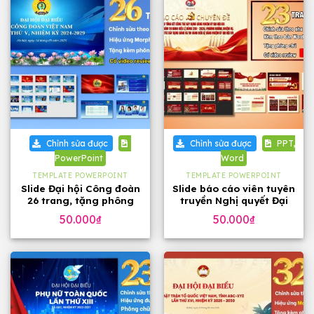
Chỉnh sửa được
Chỉnh sửa được
PPT,
PowerPoint
Word
TEMPLATE POWERPOINT
TEMPLATE POWERPOINT
Slide Đại hội Công đoàn
Slide báo cáo viên tuyên
26 trang, tặng phông
truyền Nghị quyết Đại
chữ đẹp
hội 14 của Đảng, 23
50.000
₫
50.000
₫
trang