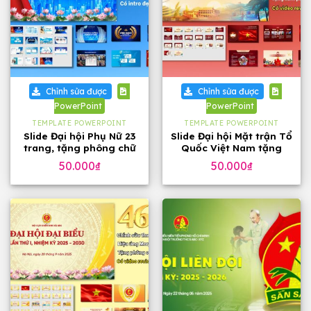
Chỉnh sửa được
Chỉnh sửa được
PowerPoint
PowerPoint
TEMPLATE POWERPOINT
TEMPLATE POWERPOINT
Slide Đại hội Phụ Nữ 23
Slide Đại hội Mặt trận Tổ
trang, tặng phông chữ
Quốc Việt Nam tặng
phông chữ (32 slide)
50.000
₫
50.000
₫