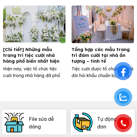
tạo ấn tượng mạnh ...
không bao giờ lỗi ...
[Chi tiết] Những mẫu
Tổng hợp các mẫu trang
trang trí tiệc cưới nhà
trí đám cưới tại nhà ấn
hàng phổ biến nhất hiện
tượng – tinh tế
nay
Hiện nay, việc tổ chức tiệc
Tiệc cưới được tổ chức tại nhà
cưới trong nhà hàng đã phổ
đòi hỏi khẩu chuẩn bị, trang
biến và quen ...
trí phải ...
File sửa dễ
Tự động duyệt
dàng
đơn