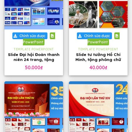
Chỉnh sửa được
Chỉnh sửa được
PowerPoint
PowerPoint
TEMPLATE POWERPOINT
TEMPLATE POWERPOINT
Slide Đại hội Đoàn thanh
Slide tư tưởng Hồ Chí
niên 24 trang, tặng
Minh, tặng phông chữ
phông chữ
đẹp
50.000
₫
40.000
₫