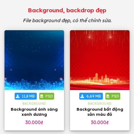
Background, backdrop đẹp
File background đẹp, có thể chỉnh sửa.
11,8 MB
PSD
6,69 MB
PSD
BACKGROUND
BACKGROUND
Background ánh sáng
Background bất động
xanh dương
sản màu đỏ
30.000
₫
30.000
₫