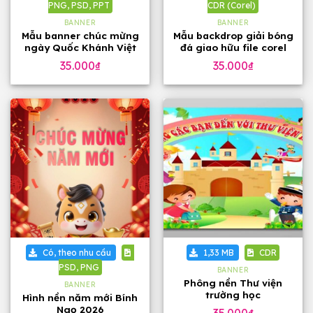
PNG, PSD, PPT
CDR (Corel)
BANNER
BANNER
Mẫu banner chúc mừng
Mẫu backdrop giải bóng
ngày Quốc Khánh Việt
đá giao hữu file corel
Nam 2-9, tặng phông
35.000
₫
35.000
₫
chữ
Có, theo nhu cầu
1,33 MB
CDR
PSD, PNG
BANNER
Phông nền Thư viện
BANNER
trường học
Hình nền năm mới Bính
Ngọ 2026