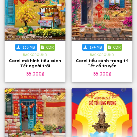
135 MB
CDR
174 MB
CDR
BACKGROUND
BACKGROUND
Corel mô hình tiêu cảnh
Corel tiểu cảnh trang trí
Tết ngoài trời
Tết cổ truyển
35.000
₫
35.000
₫