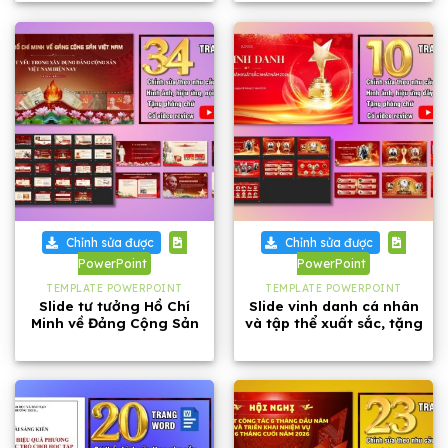
Chỉnh sửa được
Chỉnh sửa được
PowerPoint
PowerPoint
TEMPLATE POWERPOINT
TEMPLATE POWERPOINT
Slide tư tưởng Hồ Chí
Slide vinh danh cá nhân
Minh về Đảng Cộng Sản
và tập thể xuất sắc, tặng
Việt Nam dài 34 trang
phông chữ