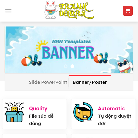
Skip
to
content
Slide PowerPoint
Banner/Poster
Quality
Automatic
File sửa dễ
Tự động duyệt
dàng
đơn