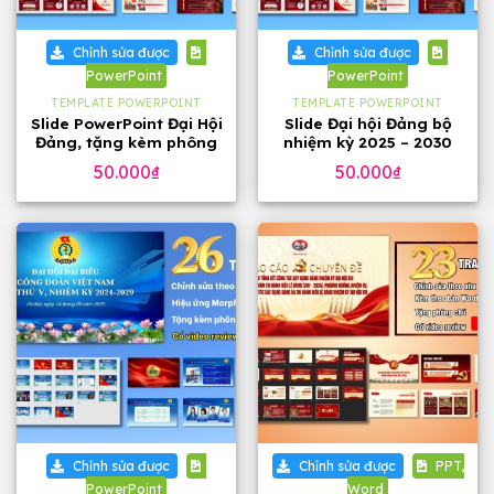
Chỉnh sửa được
Chỉnh sửa được
PowerPoint
PowerPoint
TEMPLATE POWERPOINT
TEMPLATE POWERPOINT
Slide PowerPoint Đại Hội
Slide Đại hội Đảng bộ
Đảng, tặng kèm phông
nhiệm kỳ 2025 – 2030
chữ
tặng phông chữ (24
50.000
₫
50.000
₫
slide)
Chỉnh sửa được
Chỉnh sửa được
PPT,
PowerPoint
Word