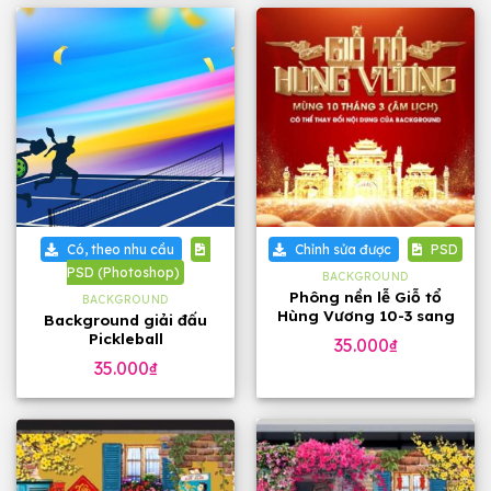
Có, theo nhu cầu
Chỉnh sửa được
PSD
PSD (Photoshop)
BACKGROUND
Phông nền lễ Giỗ tổ
BACKGROUND
Hùng Vương 10-3 sang
Background giải đấu
trọng
Pickleball
35.000
₫
35.000
₫