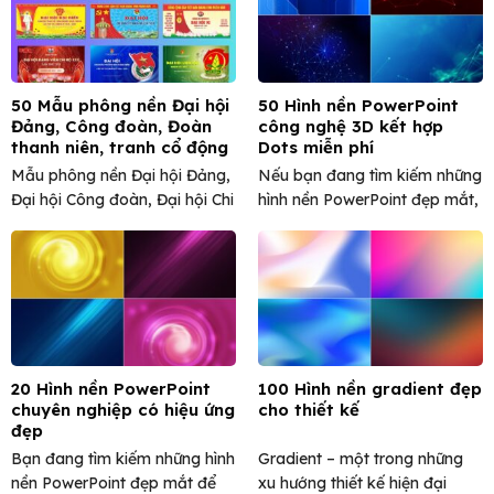
50 Mẫu phông nền Đại hội
50 Hình nền PowerPoint
Đảng, Công đoàn, Đoàn
công nghệ 3D kết hợp
thanh niên, tranh cổ động
Dots miễn phí
đẹp
Mẫu phông nền Đại hội Đảng,
Nếu bạn đang tìm kiếm những
Đại hội Công đoàn, Đại hội Chi
hình nền PowerPoint đẹp mắt,
bộ, Đại ...
hiện đại và mang ...
20 Hình nền PowerPoint
100 Hình nền gradient đẹp
chuyên nghiệp có hiệu ứng
cho thiết kế
đẹp
Bạn đang tìm kiếm những hình
Gradient – một trong những
nền PowerPoint đẹp mắt để
xu hướng thiết kế hiện đại