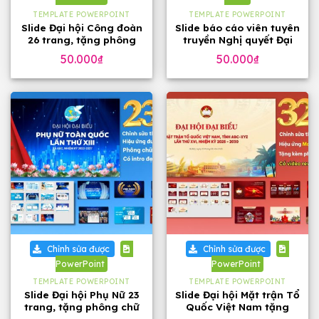
TEMPLATE POWERPOINT
TEMPLATE POWERPOINT
Slide Đại hội Công đoàn
Slide báo cáo viên tuyên
26 trang, tặng phông
truyền Nghị quyết Đại
chữ đẹp
hội 14 của Đảng, 23
50.000
₫
50.000
₫
trang
Chỉnh sửa được
Chỉnh sửa được
PowerPoint
PowerPoint
TEMPLATE POWERPOINT
TEMPLATE POWERPOINT
Slide Đại hội Phụ Nữ 23
Slide Đại hội Mặt trận Tổ
trang, tặng phông chữ
Quốc Việt Nam tặng
phông chữ (32 slide)