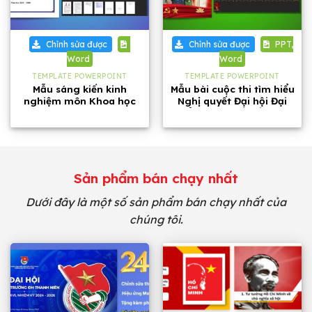
Chỉnh sửa được
Chỉnh sửa được
PPT,
Word
Word
TEMPLATE POWERPOINT
TEMPLATE POWERPOINT
Mẫu sáng kiến kinh
Mẫu bài cuộc thi tìm hiểu
nghiệm môn Khoa học
Nghị quyết Đại hội Đại
tự nhiên lớp 8 năm 2026
biểu toàn quốc lần thứ
XIV của Đảng Cộng Sản
Việt Nam
Sản phẩm bán chạy nhất
Dưới đây là một số sản phẩm bán chạy nhất của
chúng tôi.