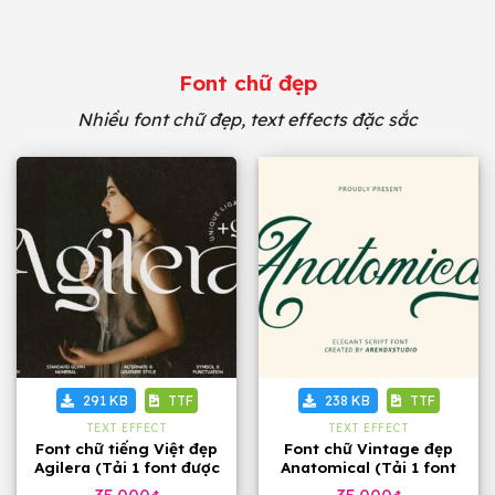
Font chữ đẹp
Nhiều font chữ đẹp, text effects đặc sắc
291 KB
TTF
238 KB
TTF
TEXT EFFECT
TEXT EFFECT
Font chữ tiếng Việt đẹp
Font chữ Vintage đẹp
Agilera (Tải 1 font được
Anatomical (Tải 1 font
60 font)
được 60 font)