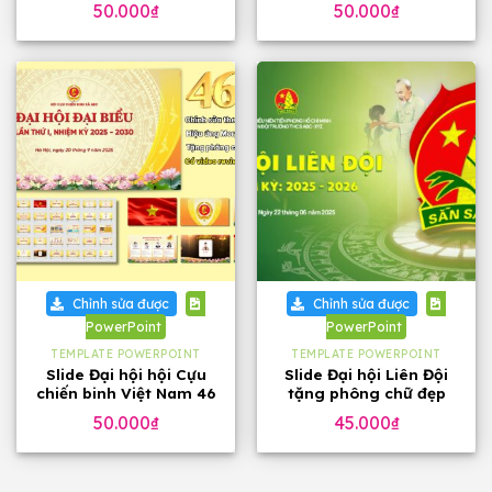
50.000
₫
50.000
₫
Chỉnh sửa được
Chỉnh sửa được
PowerPoint
PowerPoint
TEMPLATE POWERPOINT
TEMPLATE POWERPOINT
Slide Đại hội hội Cựu
Slide Đại hội Liên Đội
chiến binh Việt Nam 46
tặng phông chữ đẹp
trang, tặng phông chữ
50.000
₫
45.000
₫