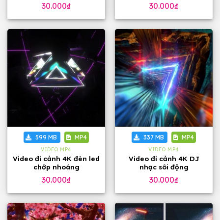
30.000
₫
30.000
₫
599 MB
MP4
337 MB
MP4
VIDEO MP4
VIDEO MP4
Video đi cảnh 4K đèn led
Video đi cảnh 4K DJ
chớp nhoáng
nhạc sôi động
30.000
₫
30.000
₫