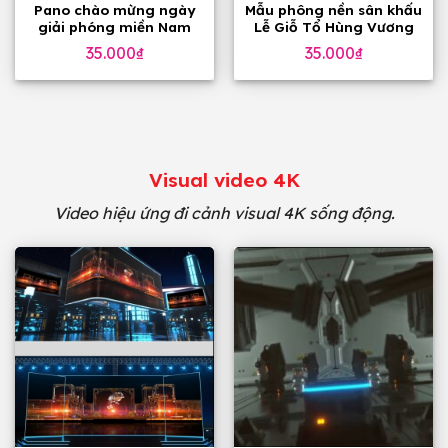
Pano chào mừng ngày
Mẫu phông nền sân khấu
giải phóng miền Nam
Lễ Giỗ Tổ Hùng Vương
30-4
10 tháng 3
35.000
₫
35.000
₫
Visual video 4K
Video hiệu ứng đi cảnh visual 4K sống động.