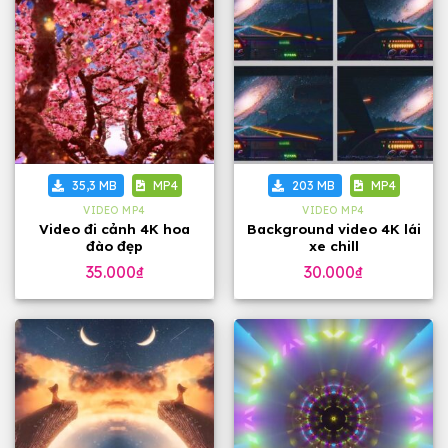
35,3 MB
MP4
203 MB
MP4
VIDEO MP4
VIDEO MP4
Video đi cảnh 4K hoa
Background video 4K lái
đào đẹp
xe chill
35.000
₫
30.000
₫