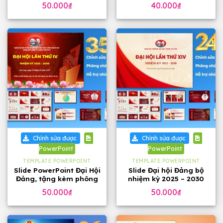
phông chữ
đẹp
50.000
₫
40.000
₫
Chỉnh sửa được
Chỉnh sửa được
PowerPoint
PowerPoint
TEMPLATE POWERPOINT
TEMPLATE POWERPOINT
Slide PowerPoint Đại Hội
Slide Đại hội Đảng bộ
Đảng, tặng kèm phông
nhiệm kỳ 2025 – 2030
chữ
tặng phông chữ (24
50.000
₫
50.000
₫
slide)