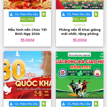
Có, theo nhu cầu
Có, theo nhu cầu
PSD, PNG
PSD, PDF
BANNER
BANNER
Mẫu hình nền Chúc Tết
Phông nền lễ Khai giảng
Bính Ngọ 2026
mới nhất, tặng phông
chữ
35.000
₫
35.000
₫
Có, theo nhu cầu
Có, theo nhu cầu