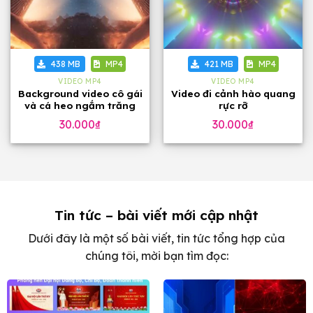
438 MB
MP4
421 MB
MP4
VIDEO MP4
VIDEO MP4
Background video cô gái
Video đi cảnh hào quang
và cá heo ngắm trăng
rực rỡ
30.000
₫
30.000
₫
Tin tức – bài viết mới cập nhật
Dưới đây là một số bài viết, tin tức tổng hợp của
chúng tôi, mời bạn tìm đọc: