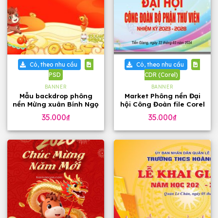
Có, theo nhu cầu
Có, theo nhu cầu
PSD
CDR (Corel)
BANNER
BANNER
Mẫu backdrop phông
Market Phông nền Đại
nền Mừng xuân Bính Ngọ
hội Công Đoàn file Corel
2026
35.000
₫
35.000
₫