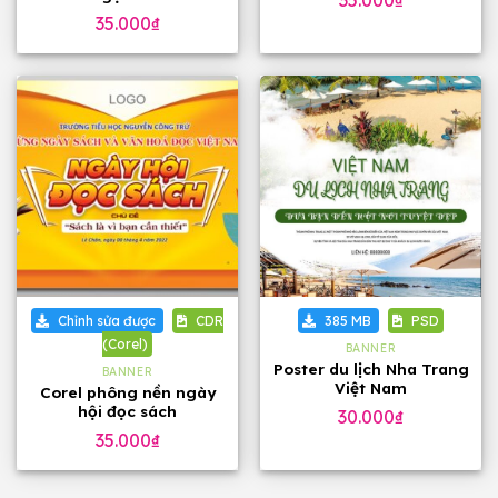
35.000
₫
35.000
₫
Chỉnh sửa được
CDR
385 MB
PSD
(Corel)
BANNER
Poster du lịch Nha Trang
BANNER
Việt Nam
Corel phông nền ngày
hội đọc sách
30.000
₫
35.000
₫