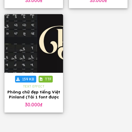
35.000
₫
35.000
₫
159 KB
TTF
TEXT EFFECT
Phông chữ đẹp tiếng Việt
Pinland (Tải 1 font được
60 font)
30.000
₫