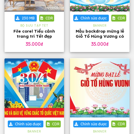
230 MB
CDR
Chỉnh sửa được
CDR
BỘ SƯU TẬP TẾT
BANNER
File corel Tiểu cảnh
Mẫu backdrop mừng lễ
trang trí Tết đẹp
Giỗ Tổ Hùng Vương có
hoa sen
35.000
₫
35.000
₫
Chỉnh sửa được
CDR
Chỉnh sửa được
CDR
BANNER
BANNER