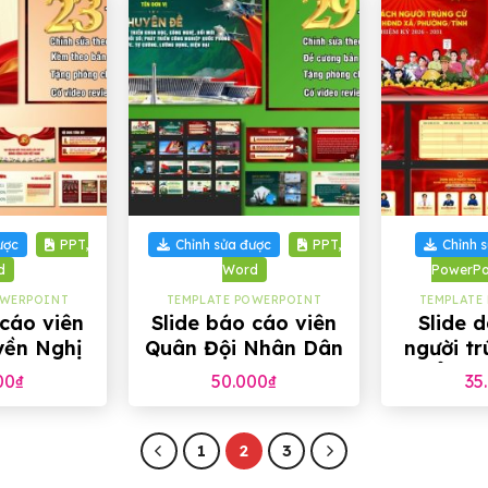
+
+
ược
PPT,
Chỉnh sửa được
PPT,
Chỉnh 
d
Word
PowerPo
OWERPOINT
TEMPLATE POWERPOINT
TEMPLATE
 cáo viên
Slide báo cáo viên
Slide 
yền Nghị
Quân Đội Nhân Dân
người tr
hội 14 của
Việt Nam, 29 trang
biểu H
00
₫
50.000
₫
35
3 trang
1
2
3