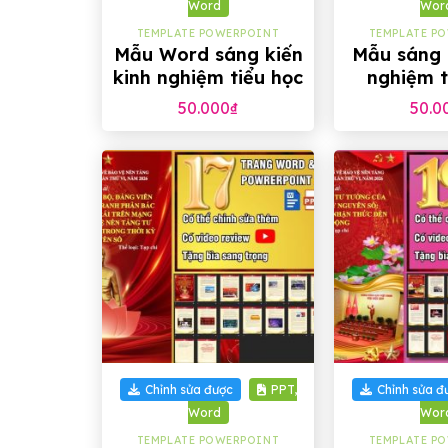
Word
Wor
TEMPLATE POWERPOINT
TEMPLATE P
Mẫu Word sáng kiến
Mẫu sáng 
kinh nghiệm tiểu học
nghiệm t
50.000
₫
50.0
+
+
Chỉnh sửa được
PPT,
Chỉnh sửa đ
Word
Wor
TEMPLATE POWERPOINT
TEMPLATE P