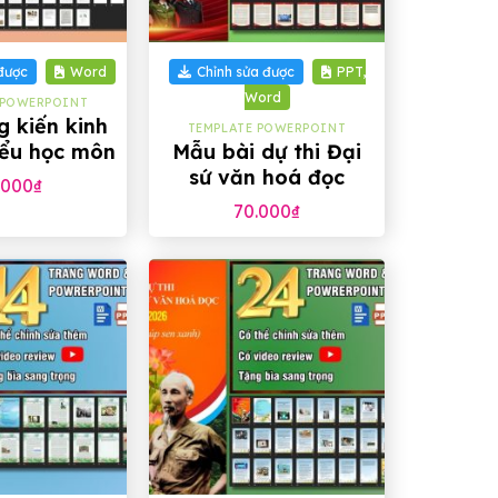
+
được
Word
Chỉnh sửa được
PPT,
Word
 POWERPOINT
 kiến kinh
TEMPLATE POWERPOINT
iểu học môn
Mẫu bài dự thi Đại
c tự nhiên
sứ văn hoá đọc
.000
₫
Công an Nhân dân
70.000
₫
năm 2026
+