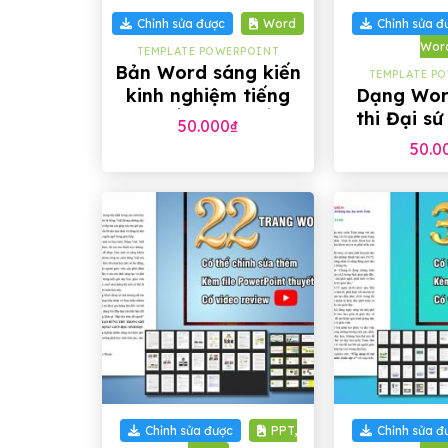
Chỉnh sửa được
Word
Chỉnh sửa đ
Wor
TEMPLATE POWERPOINT
Bản Word sáng kiến
TEMPLATE P
kinh nghiệm tiếng
Dạng Wor
Anh cấp THCS (Ứng
thi Đại s
50.000
₫
dụng AI)
đọc nă
50.0
+
+
Chỉnh sửa được
PPT,
Chỉnh sửa đ