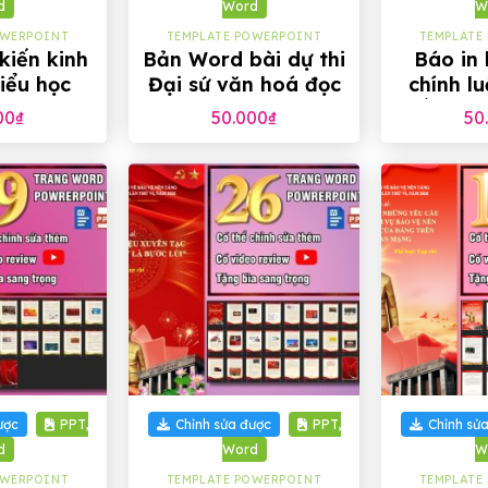
d
Word
W
OWERPOINT
TEMPLATE POWERPOINT
TEMPLATE
kiến kinh
Bản Word bài dự thi
Báo in 
iểu học
Đại sứ văn hoá đọc
chính l
2026
nền tản
00
₫
50.000
₫
50
của Đ
+
+
ược
PPT,
Chỉnh sửa được
PPT,
Chỉnh sử
d
Word
W
OWERPOINT
TEMPLATE POWERPOINT
TEMPLATE