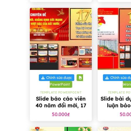
+
+
Chỉnh sửa được
Chỉnh sửa đ
PowerPoint
Wor
TEMPLATE POWERPOINT
TEMPLATE P
Slide báo cáo viên
Slide bài d
40 năm đổi mới, 17
luận bảo
trang
tảng tư t
50.000
₫
50.0
Đảng lần