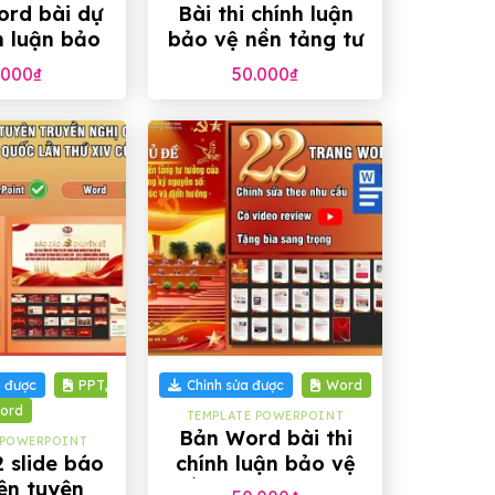
rd bài dự
Bài thi chính luận
h luận bảo
bảo vệ nền tảng tư
 tảng tư
tưởng của Đảng
.000
₫
50.000
₫
của Đảng
trong Đoàn viên,
026
Thanh niên
+
a được
PPT,
Chỉnh sửa được
Word
ord
TEMPLATE POWERPOINT
Bản Word bài thi
 POWERPOINT
 slide báo
chính luận bảo vệ
ên tuyên
nền tảng tư tưởng