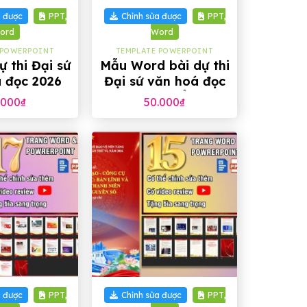
a được
PPT,
Chỉnh sửa được
PPT,
ord
Word
 POWERPOINT
TEMPLATE POWERPOINT
ự thi Đại sứ
Mẫu Word bài dự thi
 đọc 2026
Đại sứ văn hoá đọc
2026 cho tiểu học
.000
₫
50.000
₫
+
a được
PPT,
Chỉnh sửa được
PPT,