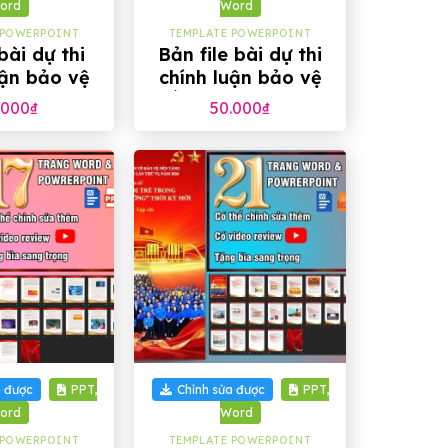
ord
Word
 POWERPOINT
TEMPLATE POWERPOINT
bài dự thi
Bản file bài dự thi
uận bảo vệ
chính luận bảo vệ
g tư tưởng
nền tảng tư tưởng
.000
₫
50.000
₫
ảng 2026
của Đảng 2026
+
a được
PPT,
Chỉnh sửa được
PPT,
ord
Word
 POWERPOINT
TEMPLATE POWERPOINT