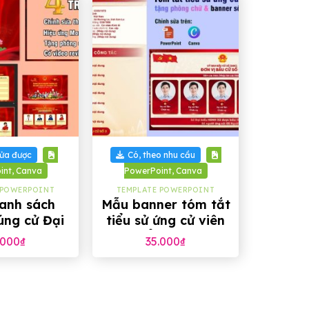
+
sửa được
Có, theo nhu cầu
int, Canva
PowerPoint, Canva
 POWERPOINT
TEMPLATE POWERPOINT
danh sách
Mẫu banner tóm tắt
úng cử Đại
tiểu sử ứng cử viên
ĐND khoá
Đại biểu khoá XVI
.000
₫
35.000
₫
XVI