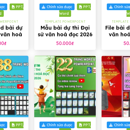
ược
PPT,
Chỉnh sửa được
PPT,
Chỉnh sử
d
Word
W
OWERPOINT
TEMPLATE POWERPOINT
TEMPLATE
d bài dự
Mẫu bài dự thi Đại
File bài d
ứ văn hoá
sứ văn hoá đọc 2026
văn hoá
m 2026
bản Word
00
₫
50.000
₫
50
+
+
ược
PPT,
Chỉnh sửa được
PPT,
Chỉnh sử