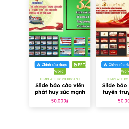
+
+
Chỉnh sửa được
PPT,
Chỉnh sửa đ
Word
Wor
TEMPLATE POWERPOINT
TEMPLATE P
Slide báo cáo viên
Slide báo
phát huy sức mạnh
tuyên tru
Thế Trận Lòng Dân,
quyết Đại 
50.000
₫
50.0
32 trang
Đảng, 2