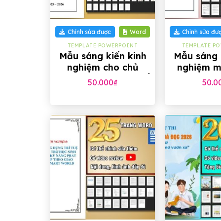
+
+
Chỉnh sửa được
Word
Chỉnh sửa đư
TEMPLATE POWERPOINT
TEMPLATE P
Mẫu sáng kiến kinh
Mẫu sáng 
nghiệm cho chủ
nghiệm m
nhiệm Trung học Phổ
Trung học 
50.000
₫
50.0
thông
+
+