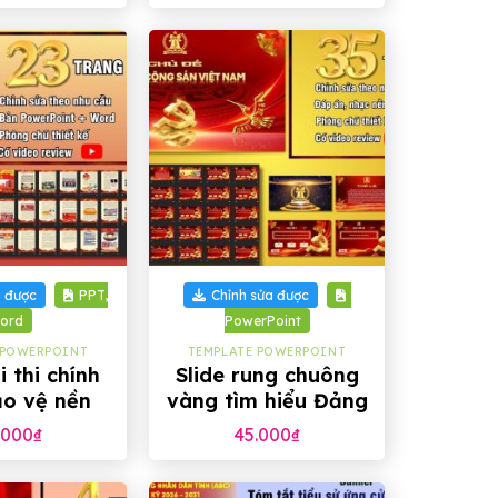
+
a được
PPT,
Chỉnh sửa được
ord
PowerPoint
 POWERPOINT
TEMPLATE POWERPOINT
i thi chính
Slide rung chuông
ảo vệ nền
vàng tìm hiểu Đảng
 tưởng của
Cộng Sản Việt Nam
.000
₫
45.000
₫
ần thứ VI