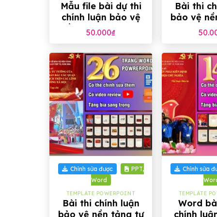
Mẫu file bài dự thi
Bài thi c
chính luận bảo vệ
bảo vệ nề
nền tảng tư tưởng
tưởng c
50.000
₫
50.0
của Đảng 2026
trong kỷ 
+
+
Chỉnh sửa được
PPT,
Chỉnh sửa đ
Word
Wor
TEMPLATE POWERPOINT
TEMPLATE P
Bài thi chính luận
Word bài
bảo vệ nền tảng tư
chính luậ