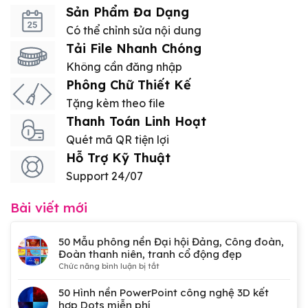
Sản Phẩm Đa Dạng
Có thể chỉnh sửa nội dung
Tải File Nhanh Chóng
Không cần đăng nhập
Phông Chữ Thiết Kế
Tặng kèm theo file
Thanh Toán Linh Hoạt
Quét mã QR tiện lợi
Hỗ Trợ Kỹ Thuật
Support 24/07
Bài viết mới
50 Mẫu phông nền Đại hội Đảng, Công đoàn,
Đoàn thanh niên, tranh cổ động đẹp
ở
Chức năng bình luận bị tắt
50
Mẫu
50 Hình nền PowerPoint công nghệ 3D kết
phông
hợp Dots miễn phí