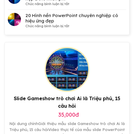
nền
ở
Chức năng bình luận bị tắt
Đại
50
hội
Hình
20 Hình nền PowerPoint chuyên nghiệp có
Đảng,
nền
hiệu ứng đẹp
Công
PowerPoint
ở
Chức năng bình luận bị tắt
đoàn,
công
20
Đoàn
nghệ
Hình
thanh
3D
nền
niên,
kết
PowerPoint
tranh
hợp
chuyên
cổ
Dots
nghiệp
động
miễn
có
đẹp
phí
hiệu
ứng
đẹp
Slide Gameshow trò chơi Ai là Triệu phú, 15
câu hỏi
35,000đ
Nội dung chínhGiới thiệu mẫu slide Gameshow trò chơi Ai là
Triệu phú, 15 câu hỏiVideo thực tế của mẫu slide PowerPoint