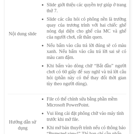
Slide giới thiệu các quyền trợ giúp ở trang
thứ 7.
Slide các câu hỏi có phông nền là trường
quay của trương trình với hai chiếc ghế
nóng đại diện cho ghế của MC và ghế
Nội dung slide
của người chơi, rất thân quen.
Nếu bấm vào câu trả lời đúng sẽ có màu
xanh. Nếu bấm vào câu trả lời sai sẽ có
màu cam đậm.
Khi bấm vào dòng chữ “Bắt đầu” người
chơi có 60 giây để suy nghĩ và trả lời câu
hỏi (phần này có thể thay đổi thời gian
tùy theo người dùng).
File có thể chỉnh sửa bằng phần mềm
Microsoft PowerPoint.
Vui lòng cài đặt phông chữ vào máy tính
trước khi mở file.
Hướng dẫn sử
Khi mở bản thuyết trình nếu có thông báo
dụng
“Protected view!” Thì bạn chỉ cần nhấn