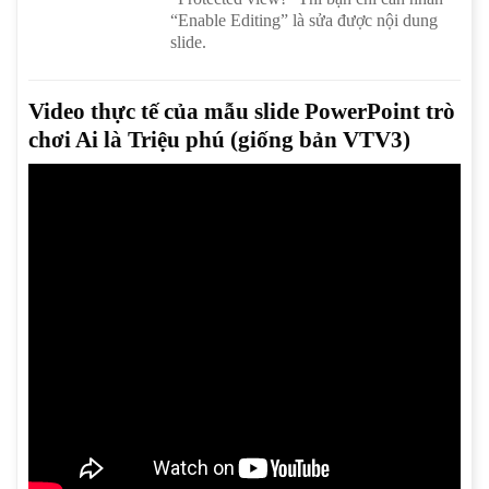
“Enable Editing” là sửa được nội dung
slide.
Video thực tế của mẫu slide PowerPoint trò
chơi Ai là Triệu phú (giống bản VTV3)