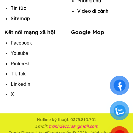
Phông chữ
Tin tức
Video đi cảnh
Sitemap
Google Map
Kết nối mạng xã hội
Facebook
Youtube
Pinterest
Tik Tok
Linkedin
X
Hotline kỹ thuật: 0375.810.701
Email:
tranhdecors@gmail.com
Tranh Decors lưu giữ mọi quyền © 2026
Website cùng hệ