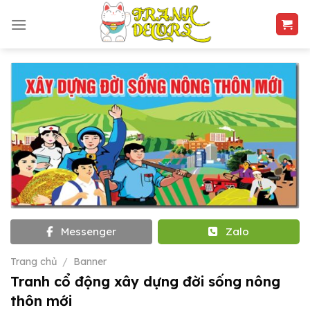
Skip
to
content
Messenger
Zalo
Trang chủ
/
Banner
Tranh cổ động xây dựng đời sống nông
thôn mới