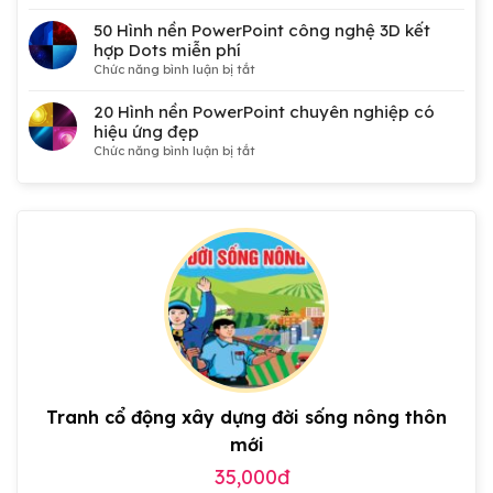
50
Mẫu
50 Hình nền PowerPoint công nghệ 3D kết
phông
hợp Dots miễn phí
nền
ở
Chức năng bình luận bị tắt
Đại
50
hội
Hình
20 Hình nền PowerPoint chuyên nghiệp có
Đảng,
nền
hiệu ứng đẹp
Công
PowerPoint
ở
Chức năng bình luận bị tắt
đoàn,
công
20
Đoàn
nghệ
Hình
thanh
3D
nền
niên,
kết
PowerPoint
tranh
hợp
chuyên
cổ
Dots
nghiệp
động
miễn
có
đẹp
phí
hiệu
ứng
đẹp
Tranh cổ động xây dựng đời sống nông thôn
mới
35,000đ