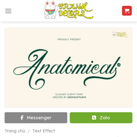
Skip
to
content
Messenger
Zalo
Trang chủ
/
Text Effect