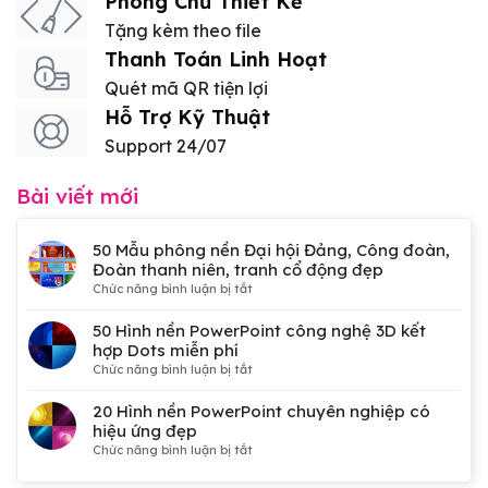
Phông Chữ Thiết Kế
Tặng kèm theo file
Thanh Toán Linh Hoạt
Quét mã QR tiện lợi
Hỗ Trợ Kỹ Thuật
Support 24/07
Bài viết mới
50 Mẫu phông nền Đại hội Đảng, Công đoàn,
Đoàn thanh niên, tranh cổ động đẹp
ở
Chức năng bình luận bị tắt
50
Mẫu
50 Hình nền PowerPoint công nghệ 3D kết
phông
hợp Dots miễn phí
nền
ở
Chức năng bình luận bị tắt
Đại
50
hội
Hình
20 Hình nền PowerPoint chuyên nghiệp có
Đảng,
nền
hiệu ứng đẹp
Công
PowerPoint
ở
Chức năng bình luận bị tắt
đoàn,
công
20
Đoàn
nghệ
Hình