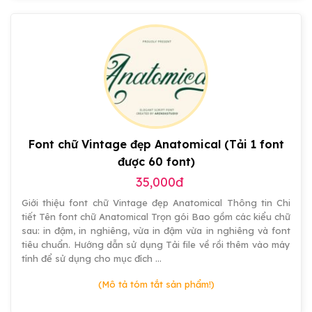
thanh
3D
nền
niên,
kết
PowerPoint
tranh
hợp
chuyên
cổ
Dots
nghiệp
động
miễn
có
đẹp
phí
hiệu
ứng
đẹp
Font chữ Vintage đẹp Anatomical (Tải 1 font
được 60 font)
35,000đ
Giới thiệu font chữ Vintage đẹp Anatomical Thông tin Chi
tiết Tên font chữ Anatomical Trọn gói Bao gồm các kiểu chữ
sau: in đậm, in nghiêng, vừa in đậm vừa in nghiêng và font
tiêu chuẩn. Hướng dẫn sử dụng Tải file về rồi thêm vào máy
tính để sử dụng cho mục đích …
(Mô tả tóm tắt sản phẩm!)