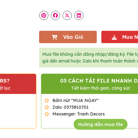
Vào Giỏ
Mua 
Mua file không cần đăng nhập/đăng ký. File t
gửi đến email hoặc Zalo khi thanh toán thành 
RS?
03 CÁCH TẢI FILE NHANH D
t lọc
Tiết kiệm thời gian, công sức
Bấm nút "MUA NGAY"
Zalo: 0375810701
Messenger: Tranh Decors
Hướng dẫn mua file