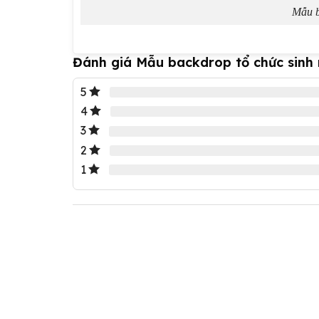
Mẫu b
Đánh giá Mẫu backdrop tổ chức sinh 
5
4
3
2
1