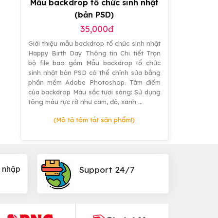
Mẫu backdrop tổ chức sinh nhật
(bản PSD)
35,000đ
Giới thiệu mẫu backdrop tổ chức sinh nhật
Happy Birth Day Thông tin Chi tiết Trọn
bộ file bao gồm Mẫu backdrop tổ chức
sinh nhật bản PSD có thể chỉnh sửa bằng
phần mềm Adobe Photoshop. Tâm điểm
của backdrop Màu sắc tươi sáng: Sử dụng
tông màu rực rỡ như cam, đỏ, xanh …
(Mô tả tóm tắt sản phẩm!)
 nhập
Support 24/7