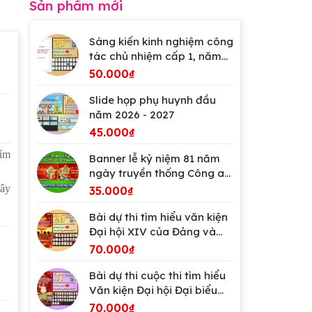
Sản phẩm mới
Sáng kiến kinh nghiệm công
tác chủ nhiệm cấp 1, năm
2026
50.000
₫
Slide họp phụ huynh đầu
năm 2026 - 2027
45.000
₫
tím
Banner lễ kỷ niệm 81 năm
ngày truyền thống Công an
Nhân dân Việt Nam
dây
35.000
₫
Bài dự thi tìm hiểu văn kiện
Đại hội XIV của Đảng và
Đại hội Đảng bộ tỉnh An
70.000
₫
Giang
Bài dự thi cuộc thi tìm hiểu
Văn kiện Đại hội Đại biểu
lần thứ XIV của Đảng
70.000
₫