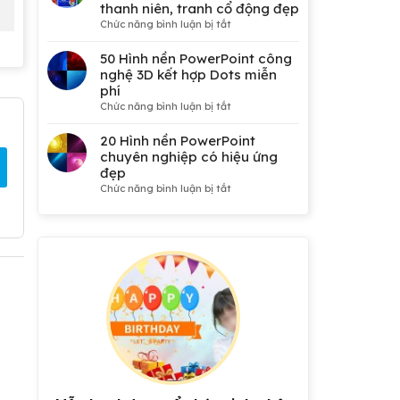
thanh niên, tranh cổ động đẹp
ở
Chức năng bình luận bị tắt
50
Mẫu
50 Hình nền PowerPoint công
phông
nghệ 3D kết hợp Dots miễn
nền
phí
Đại
ở
Chức năng bình luận bị tắt
hội
50
Đảng,
Hình
20 Hình nền PowerPoint
Công
nền
chuyên nghiệp có hiệu ứng
đoàn,
PowerPoint
đẹp
Đoàn
công
ở
Chức năng bình luận bị tắt
thanh
nghệ
20
niên,
3D
Hình
tranh
kết
nền
cổ
hợp
PowerPoint
động
Dots
chuyên
đẹp
miễn
nghiệp
phí
có
hiệu
ứng
đẹp