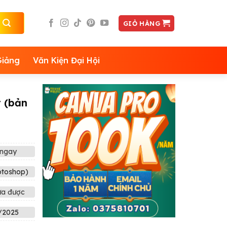
GIỎ HÀNG
Giảng
Văn Kiện Đại Hội
 (bản
ngay
otoshop)
ửa được
/2025