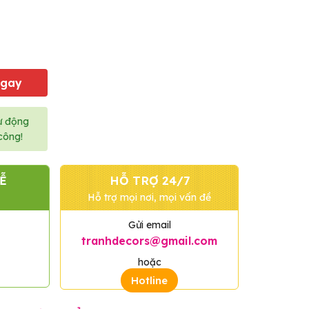
Ngay
ự động
công!
Ễ
HỖ TRỢ 24/7
Hỗ trợ mọi nơi, mọi vấn đề
Gửi email
tranhdecors@gmail.com
hoặc
Hotline