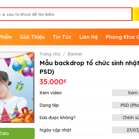
Phẩm
Giới Thiệu
Tin Tức
Liên Hệ
Phông Khai 
Trang chủ
/
Banner
Mẫu backdrop tổ chức sinh nhật
PSD)
35.000
₫
Xem video
Xem 
Dạng tệp
PSD (Ph
Sửa được không?
Chỉnh s
Ngày cập nhật
27/07
Zalo