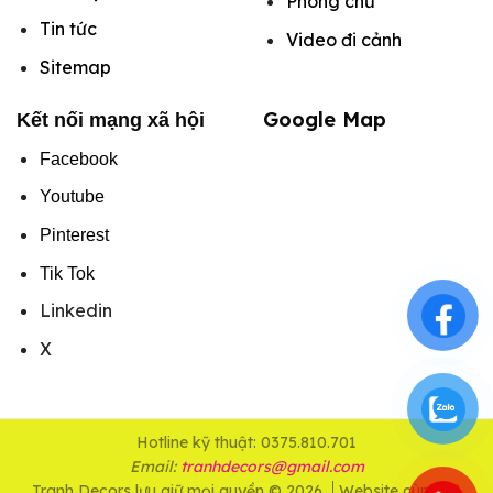
Phông chữ
Tin tức
Video đi cảnh
Sitemap
Google Map
Kết nối mạng xã hội
Facebook
Youtube
Pinterest
Tik Tok
Linkedin
X
Hotline kỹ thuật: 0375.810.701
Email:
tranhdecors@gmail.com
Tranh Decors lưu giữ mọi quyền © 2026
Website cùng hệ