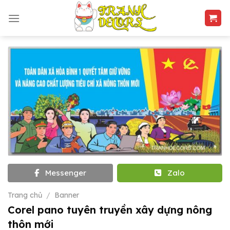
Skip
to
content
Messenger
Zalo
Trang chủ
/
Banner
Corel pano tuyên truyền xây dựng nông
thôn mới