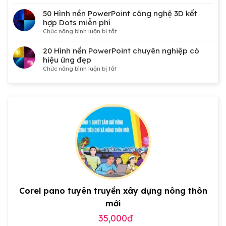
50
Mẫu
50 Hình nền PowerPoint công nghệ 3D kết
phông
hợp Dots miễn phí
nền
ở
Chức năng bình luận bị tắt
Đại
50
hội
Hình
20 Hình nền PowerPoint chuyên nghiệp có
Đảng,
nền
hiệu ứng đẹp
Công
PowerPoint
ở
Chức năng bình luận bị tắt
đoàn,
công
20
Đoàn
nghệ
Hình
thanh
3D
nền
niên,
kết
PowerPoint
tranh
hợp
chuyên
cổ
Dots
nghiệp
động
miễn
có
đẹp
phí
hiệu
ứng
đẹp
Corel pano tuyên truyền xây dựng nông thôn
mới
35,000đ